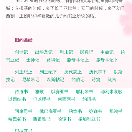
16：34 亚哈在位的时候，有伯特利人希伊勒重修耶利哥
城；立根基的时候，丧了长子亚比兰；安门的时候，丧了幼子
西割，正如耶和华藉嫩的儿子约书亚所说的话。
旧约圣经
创世记
出埃及记
利未记
民数记
申命记
约
书亚记
士师记
路得记
撒母耳记上
撒母耳记下
列王纪上
列王纪下
历代志上
历代志下
以斯
拉记
尼希米记
以斯帖记
约伯记
诗篇
箴言
传道书
雅歌
以赛亚书
耶利米书
耶利米哀歌
以西结书
但以理书
何西阿书
约珥书
阿摩司书
俄巴底亚书
约拿书
弥迦书
那鸿书
哈巴谷书
西番雅书
哈该书
撒加利亚书
玛拉基书