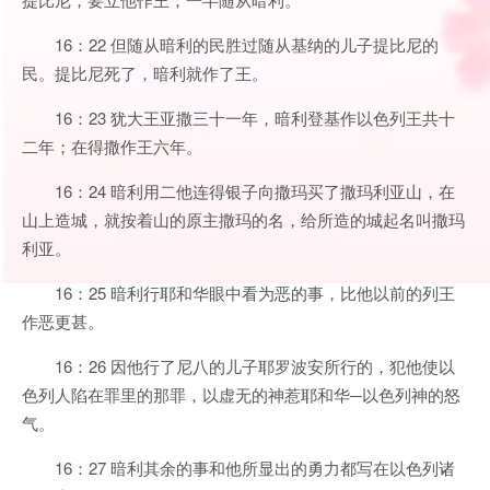
16：22 但随从暗利的民胜过随从基纳的儿子提比尼的
民。提比尼死了，暗利就作了王。
16：23 犹大王亚撒三十一年，暗利登基作以色列王共十
二年；在得撒作王六年。
16：24 暗利用二他连得银子向撒玛买了撒玛利亚山，在
山上造城，就按着山的原主撒玛的名，给所造的城起名叫撒玛
利亚。
16：25 暗利行耶和华眼中看为恶的事，比他以前的列王
作恶更甚。
16：26 因他行了尼八的儿子耶罗波安所行的，犯他使以
色列人陷在罪里的那罪，以虚无的神惹耶和华─以色列神的怒
气。
16：27 暗利其余的事和他所显出的勇力都写在以色列诸