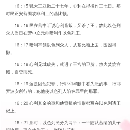
16：15 犹大王亚撒二十七年，心利在得撒作王七日。那
时民正安营围攻非利士的基比顿。
16：16 民在营中听说心利背叛，又杀了王，故此以色列
众人当日在营中立元帅暗利作以色列王。
16：17 暗利率领以色列众人，从基比顿上去，围困得
撒。
16：18 心利见城破失，就进了王宫的卫所，放火焚烧宫
殿，自焚而死。
16：19 这是因他犯罪，行耶和华眼中看为恶的事，行耶
罗波安所行的，犯他使以色列人陷在罪里的那罪。
16：20 心利其余的事和他背叛的情形都写在以色列诸王
记上。
16：21 那时，以色列民分为两半：一半随从基纳的儿子
提比尼，要立他作王；一半随从暗利。