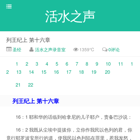
活水之声
列王纪上 第十六章
圣经
活水之声录音室
1359℃
0评论
1
2
3
4
5
6
7
8
9
10
11
1
2
13
14
15
16
17
18
19
20
21
22
列王纪上 第十六章
16：1 耶和华的话临到哈拿尼的儿子耶户，责备巴沙说：
16：2 我既从尘埃中提拔你，立你作我民以色列的君，你
竟行耶罗波安所行的道，使我民以色列陷在罪里，惹我发怒，