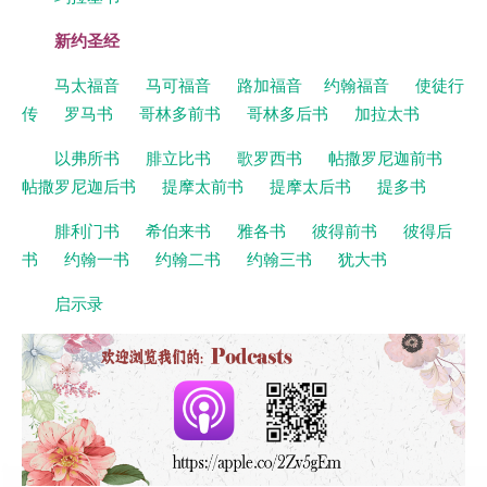
新约圣经
马太福音
马可福音
路加福音
约翰福音
使徒行
传
罗马书
哥林多前书
哥林多后书
加拉太书
以弗所书
腓立比书
歌罗西书
帖撒罗尼迦前书
帖撒罗尼迦后书
提摩太前书
提摩太后书
提多书
腓利门书
希伯来书
雅各书
彼得前书
彼得后
书
约翰一书
约翰二书
约翰三书
犹大书
启示录