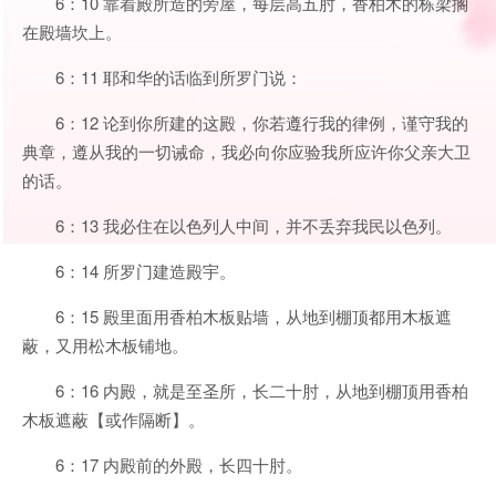
6：10 靠着殿所造的旁屋，每层高五肘，香柏木的栋梁搁
在殿墙坎上。
6：11 耶和华的话临到所罗门说：
6：12 论到你所建的这殿，你若遵行我的律例，谨守我的
典章，遵从我的一切诫命，我必向你应验我所应许你父亲大卫
的话。
6：13 我必住在以色列人中间，并不丢弃我民以色列。
6：14 所罗门建造殿宇。
6：15 殿里面用香柏木板贴墙，从地到棚顶都用木板遮
蔽，又用松木板铺地。
6：16 内殿，就是至圣所，长二十肘，从地到棚顶用香柏
木板遮蔽【或作隔断】。
6：17 内殿前的外殿，长四十肘。