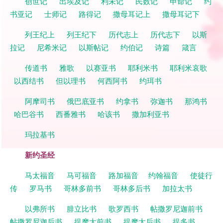
创世记
出埃及记
利未记
民数记
申命记
约
书亚记
士师记
路得记
撒母耳记上
撒母耳记下
列王纪上
列王纪下
历代志上
历代志下
以斯
拉记
尼希米记
以斯帖记
约伯记
诗篇
箴言
传道书
雅歌
以赛亚书
耶利米书
耶利米哀歌
以西结书
但以理书
何西阿书
约珥书
阿摩司书
俄巴底亚书
约拿书
弥迦书
那鸿书
哈巴谷书
西番雅书
哈该书
撒加利亚书
玛拉基书
新约圣经
马太福音
马可福音
路加福音
约翰福音
使徒行
传
罗马书
哥林多前书
哥林多后书
加拉太书
以弗所书
腓立比书
歌罗西书
帖撒罗尼迦前书
帖撒罗尼迦后书
提摩太前书
提摩太后书
提多书