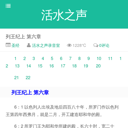
活水之声
列王纪上 第六章
圣经
活水之声录音室
1228℃
0评论
1
2
3
4
5
6
7
8
9
10
11
1
2
13
14
15
16
17
18
19
20
21
22
列王纪上 第六章
6：1 以色列人出埃及地后四百八十年，所罗门作以色列
王第四年西弗月，就是二月，开工建造耶和华的殿。
6：2 所罗门王为耶和华所建的殿，长六十肘，宽二十