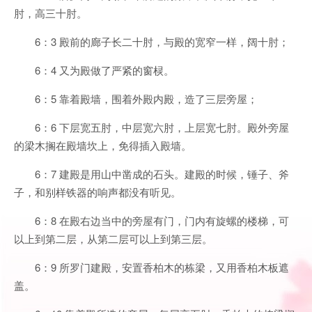
肘，高三十肘。
6：3 殿前的廊子长二十肘，与殿的宽窄一样，阔十肘；
6：4 又为殿做了严紧的窗棂。
6：5 靠着殿墙，围着外殿内殿，造了三层旁屋；
6：6 下层宽五肘，中层宽六肘，上层宽七肘。殿外旁屋
的梁木搁在殿墙坎上，免得插入殿墙。
6：7 建殿是用山中凿成的石头。建殿的时候，锤子、斧
子，和别样铁器的响声都没有听见。
6：8 在殿右边当中的旁屋有门，门内有旋螺的楼梯，可
以上到第二层，从第二层可以上到第三层。
6：9 所罗门建殿，安置香柏木的栋梁，又用香柏木板遮
盖。