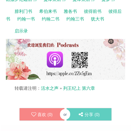
腓利门书
希伯来书
雅各书
彼得前书
彼得后
书
约翰一书
约翰二书
约翰三书
犹大书
启示录
转载请注明：
活水之声
»
列王纪上 第六章
喜欢 (
0
)
分享 (
0
)
or