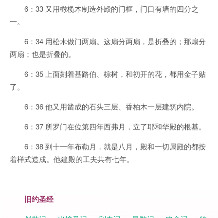
6：33 又用橄榄木制造外殿的门框，门口有墙的四分之
一。
6：34 用松木做门两扇。这扇分两扇，是折叠的；那扇分
两扇；也是折叠的。
6：35 上面刻着基路伯、棕树，和初开的花，都用金子贴
了。
6：36 他又用凿成的石头三层、香柏木一层建筑内院。
6：37 所罗门在位第四年西弗月，立了耶和华殿的根基。
6：38 到十一年布勒月，就是八月，殿和一切属殿的都按
着样式造成。他建殿的工夫共有七年。
旧约圣经