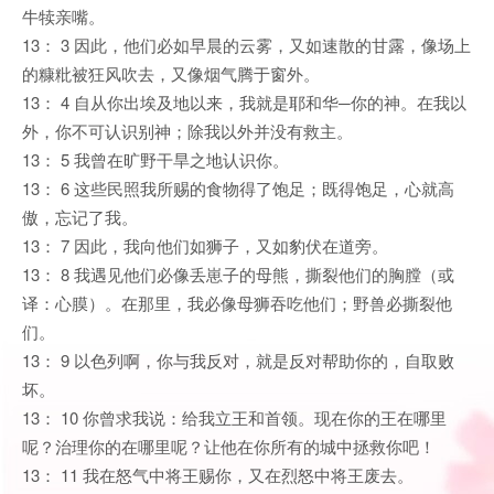
牛犊亲嘴。
13： 3 因此，他们必如早晨的云雾，又如速散的甘露，像场上
的糠粃被狂风吹去，又像烟气腾于窗外。
13： 4 自从你出埃及地以来，我就是耶和华─你的神。在我以
外，你不可认识别神；除我以外并没有救主。
13： 5 我曾在旷野干旱之地认识你。
13： 6 这些民照我所赐的食物得了饱足；既得饱足，心就高
傲，忘记了我。
13： 7 因此，我向他们如狮子，又如豹伏在道旁。
13： 8 我遇见他们必像丢崽子的母熊，撕裂他们的胸膛（或
译：心膜）。在那里，我必像母狮吞吃他们；野兽必撕裂他
们。
13： 9 以色列啊，你与我反对，就是反对帮助你的，自取败
坏。
13： 10 你曾求我说：给我立王和首领。现在你的王在哪里
呢？治理你的在哪里呢？让他在你所有的城中拯救你吧！
13： 11 我在怒气中将王赐你，又在烈怒中将王废去。