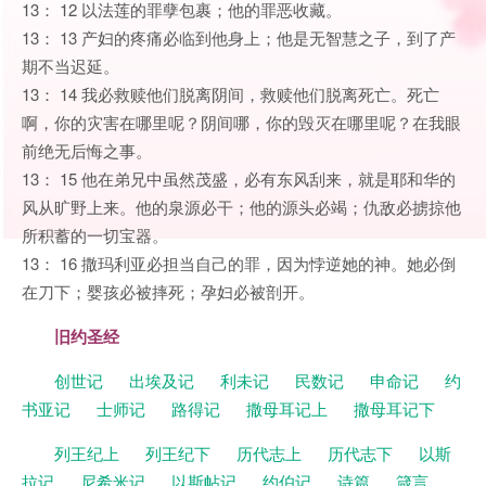
13： 12 以法莲的罪孽包裹；他的罪恶收藏。
13： 13 产妇的疼痛必临到他身上；他是无智慧之子，到了产
期不当迟延。
13： 14 我必救赎他们脱离阴间，救赎他们脱离死亡。死亡
啊，你的灾害在哪里呢？阴间哪，你的毁灭在哪里呢？在我眼
前绝无后悔之事。
13： 15 他在弟兄中虽然茂盛，必有东风刮来，就是耶和华的
风从旷野上来。他的泉源必干；他的源头必竭；仇敌必掳掠他
所积蓄的一切宝器。
13： 16 撒玛利亚必担当自己的罪，因为悖逆她的神。她必倒
在刀下；婴孩必被摔死；孕妇必被剖开。
旧约圣经
创世记
出埃及记
利未记
民数记
申命记
约
书亚记
士师记
路得记
撒母耳记上
撒母耳记下
列王纪上
列王纪下
历代志上
历代志下
以斯
拉记
尼希米记
以斯帖记
约伯记
诗篇
箴言