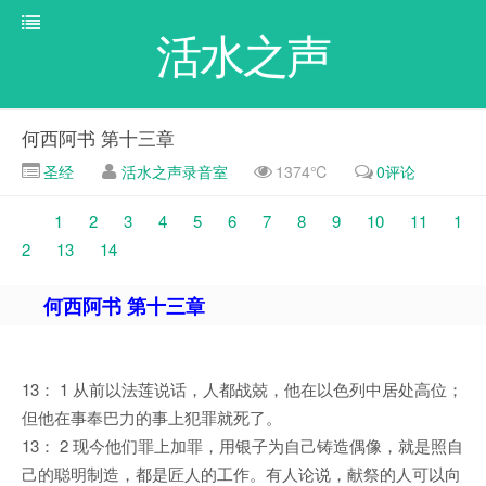
活水之声
何西阿书 第十三章
圣经
活水之声录音室
1374℃
0评论
1
2
3
4
5
6
7
8
9
10
11
1
2
13
14
何西阿书 第十三章
13： 1 从前以法莲说话，人都战兢，他在以色列中居处高位；
但他在事奉巴力的事上犯罪就死了。
13： 2 现今他们罪上加罪，用银子为自己铸造偶像，就是照自
己的聪明制造，都是匠人的工作。有人论说，献祭的人可以向