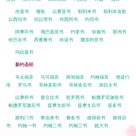
传道书
雅歌
以赛亚书
耶利米书
耶利米哀歌
以西结书
但以理书
何西阿书
约珥书
阿摩司书
俄巴底亚书
约拿书
弥迦书
那鸿书
哈巴谷书
西番雅书
哈该书
撒加利亚书
玛拉基书
新约圣经
马太福音
马可福音
路加福音
约翰福音
使徒行
传
罗马书
哥林多前书
哥林多后书
加拉太书
以弗所书
腓立比书
歌罗西书
帖撒罗尼迦前书
帖撒罗尼迦后书
提摩太前书
提摩太后书
提多书
腓利门书
希伯来书
雅各书
彼得前书
彼得后
书
约翰一书
约翰二书
约翰三书
犹大书