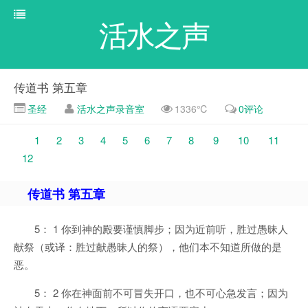
活水之声
传道书 第五章
圣经
活水之声录音室
1336℃
0评论
1
2
3
4
5
6
7
8
9
10
11
12
传道书 第五章
5： 1 你到神的殿要谨慎脚步；因为近前听，胜过愚昧人
献祭（或译：胜过献愚昧人的祭），他们本不知道所做的是
恶。
5： 2 你在神面前不可冒失开口，也不可心急发言；因为