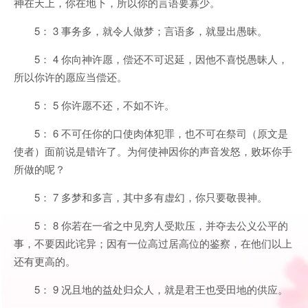
神在天上，你在地下，所以你的言语要寡少。
5： 3 事务多，就令人做梦；言语多，就显出愚昧。
5： 4 你向神许愿，偿还不可迟延，因他不喜悦愚昧人，
所以你许的愿应当偿还。
5： 5 你许愿不还，不如不许。
5： 6 不可任你的口使肉体犯罪，也不可在祭司（原文是
使者）面前说是错许了。为何使神因你的声音发怒，败坏你手
所做的呢？
5： 7 多梦和多言，其中多有虚幻，你只要敬畏神。
5： 8 你若在一省之中见穷人受欺压，并夺去公义公平的
事，不要因此诧异；因有一位高过居高位的鉴察，在他们以上
还有更高的。
5： 9 况且地的益处归众人，就是君王也受田地的供应。