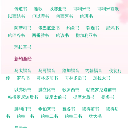
传道书
雅歌
以赛亚书
耶利米书
耶利米哀歌
以西结书
但以理书
何西阿书
约珥书
阿摩司书
俄巴底亚书
约拿书
弥迦书
那鸿书
哈巴谷书
西番雅书
哈该书
撒加利亚书
玛拉基书
新约圣经
马太福音
马可福音
路加福音
约翰福音
使徒行
传
罗马书
哥林多前书
哥林多后书
加拉太书
以弗所书
腓立比书
歌罗西书
帖撒罗尼迦前书
帖撒罗尼迦后书
提摩太前书
提摩太后书
提多书
腓利门书
希伯来书
雅各书
彼得前书
彼得后
书
约翰一书
约翰二书
约翰三书
犹大书
启示录