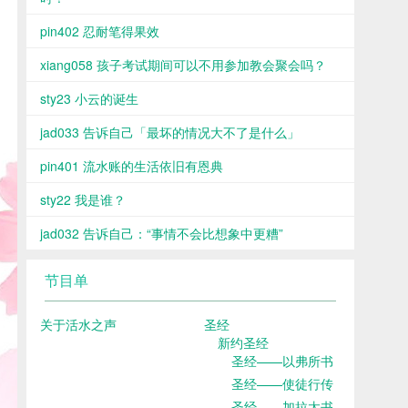
pin402 忍耐笔得果效
xiang058 孩子考试期间可以不用参加教会聚会吗？
sty23 小云的诞生
jad033 告诉自己「最坏的情况大不了是什么」
pin401 流水账的生活依旧有恩典
sty22 我是谁？
jad032 告诉自己：“事情不会比想象中更糟”
节目单
关于活水之声
圣经
新约圣经
圣经——以弗所书
圣经——使徒行传
圣经——加拉太书