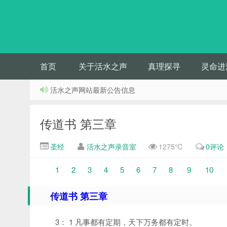
首页
关于活水之声
真理探寻
灵命进
活水之声网站最新公告信息
传道书 第三章
圣经
活水之声录音室
1275℃
0评论
1
2
3
4
5
6
7
8
9
10
传道书 第三章
3： 1 凡事都有定期，天下万务都有定时。