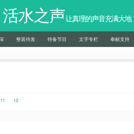
活水之声
让真理的声音充满大地
深
整装待发
特备节目
文字专栏
奉献支持
11
12