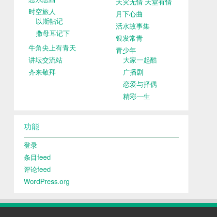
天灾无情 天堂有情
时空旅人
月下心曲
以斯帖记
活水故事集
撒母耳记下
银发常青
牛角尖上有青天
青少年
讲坛交流站
大家一起酷
齐来敬拜
广播剧
恋爱与择偶
精彩一生
功能
登录
条目feed
评论feed
WordPress.org