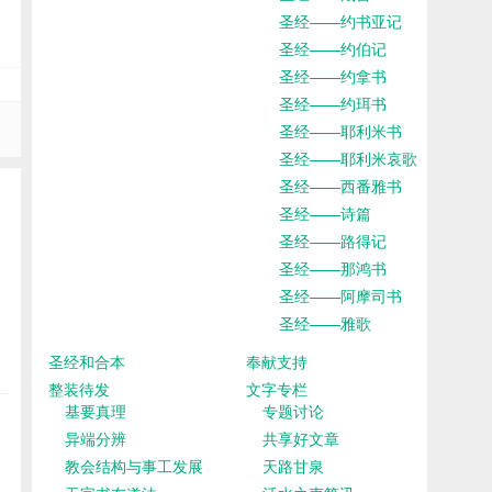
圣经——约书亚记
圣经——约伯记
圣经——约拿书
圣经——约珥书
圣经——耶利米书
圣经——耶利米哀歌
圣经——西番雅书
圣经——诗篇
圣经——路得记
圣经——那鸿书
圣经——阿摩司书
圣经——雅歌
圣经和合本
奉献支持
整装待发
文字专栏
基要真理
专题讨论
异端分辨
共享好文章
教会结构与事工发展
天路甘泉