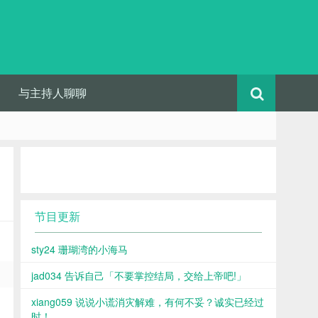
与主持人聊聊
节目更新
sty24 珊瑚湾的小海马
jad034 告诉自己「不要掌控结局，交给上帝吧!」
xiang059 说说小谎消灾解难，有何不妥？诚实已经过
时！