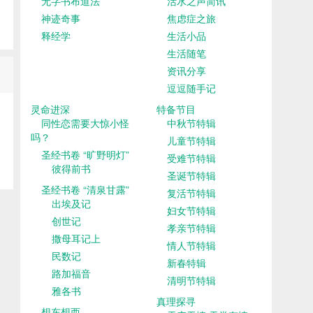
无字书布道法
活水之声简讯
神迹奇事
焦虑症之旅
释经学
生活小品
生活随笔
资讯分享
逗逗随手记
灵命进深
特备节目
同性恋需要大惊小怪
中秋节特辑
吗？
儿童节特辑
圣经书卷 “旷野明灯”
受难节特辑
彼得前书
圣诞节特辑
圣经书卷 “清泉甘露”
复活节特辑
出埃及记
妇女节特辑
创世记
孝亲节特辑
撒母耳记上
情人节特辑
民数记
新春特辑
路加福音
清明节特辑
雅各书
真理探寻
想东想西