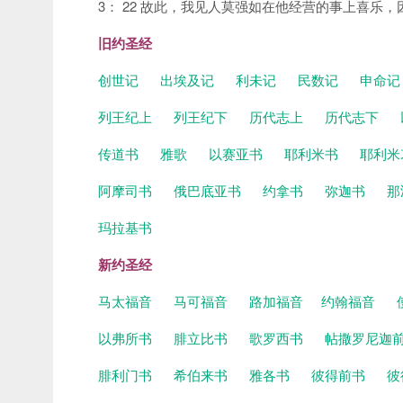
3： 22 故此，我见人莫强如在他经营的事上喜乐
旧约圣经
创世记
出埃及记
利未记
民数记
申命
列王纪上
列王纪下
历代志上
历代志下
传道书
雅歌
以赛亚书
耶利米书
耶利米
阿摩司书
俄巴底亚书
约拿书
弥迦书
那
玛拉基书
新约圣经
马太福音
马可福音
路加福音
约翰福音
以弗所书
腓立比书
歌罗西书
帖撒罗尼迦
腓利门书
希伯来书
雅各书
彼得前书
彼