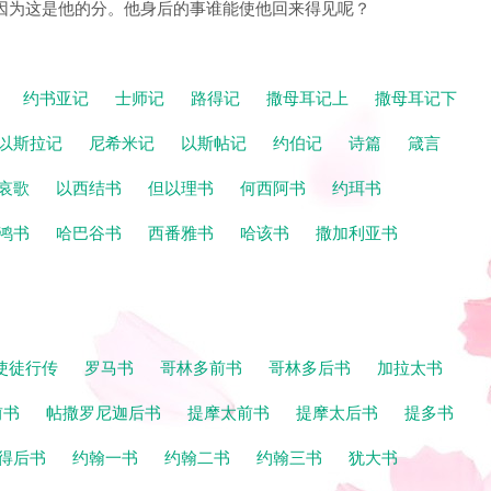
，因为这是他的分。他身后的事谁能使他回来得见呢？
记
约书亚记
士师记
路得记
撒母耳记上
撒母耳记下
以斯拉记
尼希米记
以斯帖记
约伯记
诗篇
箴言
哀歌
以西结书
但以理书
何西阿书
约珥书
鸿书
哈巴谷书
西番雅书
哈该书
撒加利亚书
使徒行传
罗马书
哥林多前书
哥林多后书
加拉太书
前书
帖撒罗尼迦后书
提摩太前书
提摩太后书
提多书
得后书
约翰一书
约翰二书
约翰三书
犹大书