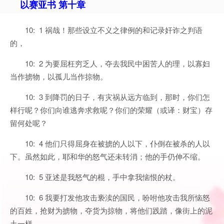
以赛亚书 第十章
10: 1 祸哉！那些设立不义之律例的和记录奸诈之判语
的，
10: 2 为要屈枉穷乏人，夺去我民中困苦人的理，以寡妇
当作掳物，以孤儿当作掠物。
10: 3 到降罚的日子，有灾祸从远方临到，那时，你们怎
样行呢？你们向谁逃奔求救呢？你们的荣耀（或译：财宝）存
留何处呢？
10: 4 他们只得屈身在被掳的人以下，仆倒在被杀的人以
下。虽然如此，耶和华的怒气还未转消；他的手仍伸不缩。
10: 5 亚述是我怒气的棍，手中拿我恼恨的杖。
10: 6 我要打发他攻击亵渎的国民，吩咐他攻击我所恼怒
的百姓，抢财为掳物，夺货为掠物，将他们践踏，像街上的泥
土一样。