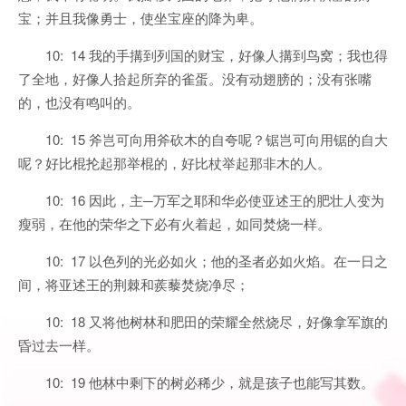
宝；并且我像勇士，使坐宝座的降为卑。
10: 14 我的手搆到列国的财宝，好像人搆到鸟窝；我也得
了全地，好像人拾起所弃的雀蛋。没有动翅膀的；没有张嘴
的，也没有鸣叫的。
10: 15 斧岂可向用斧砍木的自夸呢？锯岂可向用锯的自大
呢？好比棍抡起那举棍的，好比杖举起那非木的人。
10: 16 因此，主─万军之耶和华必使亚述王的肥壮人变为
瘦弱，在他的荣华之下必有火着起，如同焚烧一样。
10: 17 以色列的光必如火；他的圣者必如火焰。在一日之
间，将亚述王的荆棘和蒺藜焚烧净尽；
10: 18 又将他树林和肥田的荣耀全然烧尽，好像拿军旗的
昏过去一样。
10: 19 他林中剩下的树必稀少，就是孩子也能写其数。