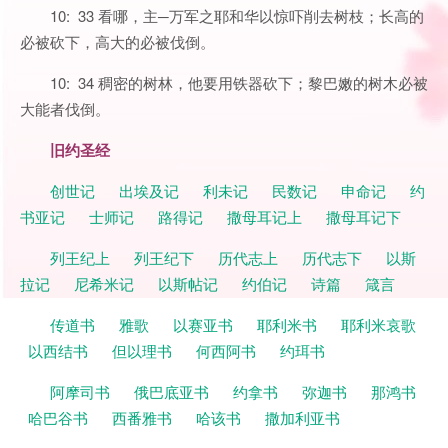
10: 33 看哪，主─万军之耶和华以惊吓削去树枝；长高的
必被砍下，高大的必被伐倒。
10: 34 稠密的树林，他要用铁器砍下；黎巴嫩的树木必被
大能者伐倒。
旧约圣经
创世记
出埃及记
利未记
民数记
申命记
约
书亚记
士师记
路得记
撒母耳记上
撒母耳记下
列王纪上
列王纪下
历代志上
历代志下
以斯
拉记
尼希米记
以斯帖记
约伯记
诗篇
箴言
传道书
雅歌
以赛亚书
耶利米书
耶利米哀歌
以西结书
但以理书
何西阿书
约珥书
阿摩司书
俄巴底亚书
约拿书
弥迦书
那鸿书
哈巴谷书
西番雅书
哈该书
撒加利亚书