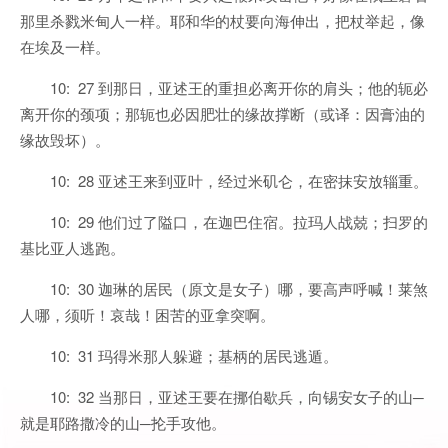
那里杀戮米甸人一样。耶和华的杖要向海伸出，把杖举起，像
在埃及一样。
10: 27 到那日，亚述王的重担必离开你的肩头；他的轭必
离开你的颈项；那轭也必因肥壮的缘故撑断（或译：因膏油的
缘故毁坏）。
10: 28 亚述王来到亚叶，经过米矶仑，在密抹安放辎重。
10: 29 他们过了隘口，在迦巴住宿。拉玛人战兢；扫罗的
基比亚人逃跑。
10: 30 迦琳的居民（原文是女子）哪，要高声呼喊！莱煞
人哪，须听！哀哉！困苦的亚拿突啊。
10: 31 玛得米那人躲避；基柄的居民逃遁。
10: 32 当那日，亚述王要在挪伯歇兵，向锡安女子的山─
就是耶路撒冷的山─抡手攻他。