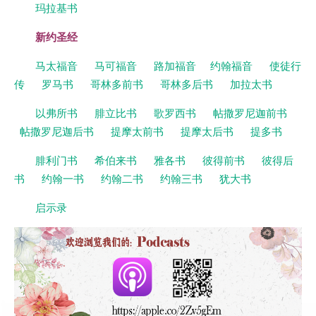
玛拉基书
新约圣经
马太福音
马可福音
路加福音
约翰福音
使徒行
传
罗马书
哥林多前书
哥林多后书
加拉太书
以弗所书
腓立比书
歌罗西书
帖撒罗尼迦前书
帖撒罗尼迦后书
提摩太前书
提摩太后书
提多书
腓利门书
希伯来书
雅各书
彼得前书
彼得后
书
约翰一书
约翰二书
约翰三书
犹大书
启示录