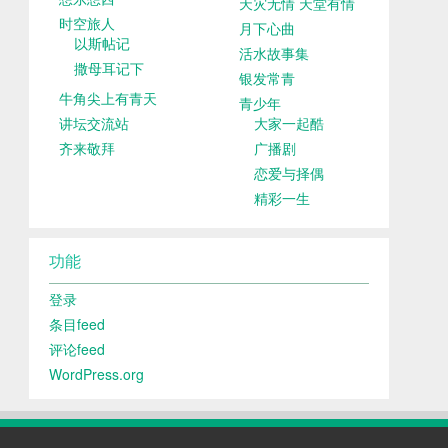
天灾无情 天堂有情
时空旅人
月下心曲
以斯帖记
活水故事集
撒母耳记下
银发常青
牛角尖上有青天
青少年
讲坛交流站
大家一起酷
齐来敬拜
广播剧
恋爱与择偶
精彩一生
功能
登录
条目feed
评论feed
WordPress.org