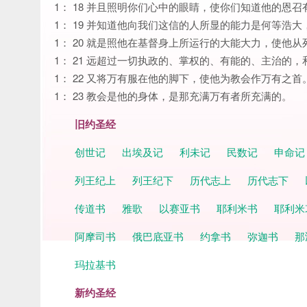
1： 18 并且照明你们心中的眼睛，使你们知道他的恩
1： 19 并知道他向我们这信的人所显的能力是何等浩大
1： 20 就是照他在基督身上所运行的大能大力，使他
1： 21 远超过一切执政的、掌权的、有能的、主治的
1： 22 又将万有服在他的脚下，使他为教会作万有之首
1： 23 教会是他的身体，是那充满万有者所充满的。
旧约圣经
创世记
出埃及记
利未记
民数记
申命
列王纪上
列王纪下
历代志上
历代志下
传道书
雅歌
以赛亚书
耶利米书
耶利米
阿摩司书
俄巴底亚书
约拿书
弥迦书
那
玛拉基书
新约圣经