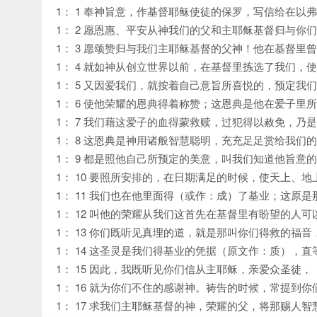
1： 1 奉神旨意，作基督耶稣使徒的保罗，写信给在
1： 2 愿恩惠、平安从神我们的父和主耶稣基督归与你
1： 3 愿颂赞归与我们主耶稣基督的父神！他在基督里
1： 4 就如神从创立世界以前，在基督里拣选了我们，
1： 5 又因爱我们，就按着自己意旨所喜悦的，预定我
1： 6 使他荣耀的恩典得着称赞；这恩典是他在爱子里
1： 7 我们藉这爱子的血得蒙救赎，过犯得以赦免，乃
1： 8 这恩典是神用诸般智慧聪明，充充足足赏给我们
1： 9 都是照他自己所预定的美意，叫我们知道他旨意
1： 10 要照所安排的，在日期满足的时候，使天上、
1： 11 我们也在他里面得（或作：成）了基业；这原
1： 12 叫他的荣耀从我们这首先在基督里有盼望的人
1： 13 你们既听见真理的道，就是那叫你们得救的福
1： 14 这圣灵是我们得基业的凭据（原文作：质），
1： 15 因此，我既听见你们信从主耶稣，亲爱众圣徒，
1： 16 就为你们不住的感谢神。祷告的时候，常提到你
1： 17 求我们主耶稣基督的神，荣耀的父，将那赐人