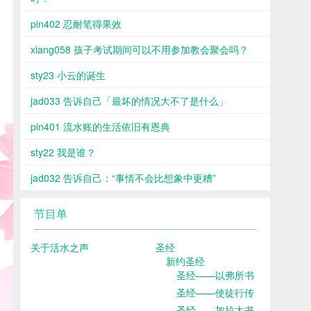
pin402 忍耐笔得果效
xiang058 孩子考试期间可以不用参加教会聚会吗？
sty23 小云的诞生
jad033 告诉自己「最坏的情况大不了是什么」
pin401 流水账的生活依旧有恩典
sty22 我是谁？
jad032 告诉自己：“事情不会比想象中更糟”
节目单
关于活水之声
圣经
新约圣经
圣经——以弗所书
圣经——使徒行传
圣经——加拉太书