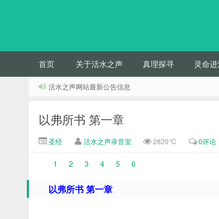
首页
关于活水之声
真理探寻
灵命进
活水之声网站最新公告信息
以弗所书 第一章
圣经
活水之声录音室
2820℃
0评论
1
2
3
4
5
6
以弗所书 第一章