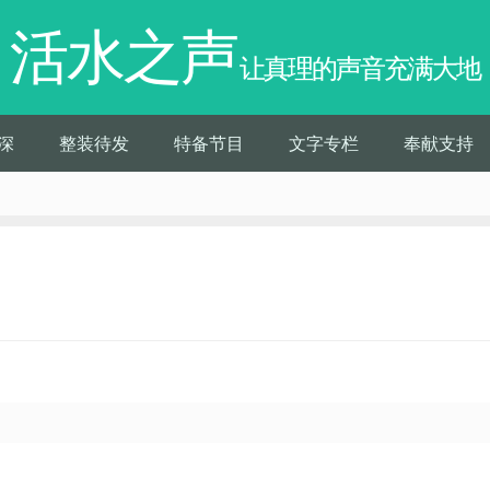
活水之声
让真理的声音充满大地
深
整装待发
特备节目
文字专栏
奉献支持