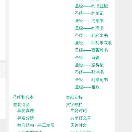
圣经——约书亚记
圣经——约伯记
圣经——约拿书
圣经——约珥书
圣经——耶利米书
圣经——耶利米哀歌
圣经——西番雅书
圣经——诗篇
圣经——路得记
圣经——那鸿书
圣经——阿摩司书
圣经——雅歌
圣经和合本
奉献支持
整装待发
文字专栏
基要真理
专题讨论
异端分辨
共享好文章
教会结构与事工发展
天路甘泉