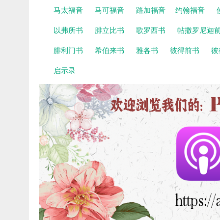
马太福音
马可福音
路加福音
约翰福音
以弗所书
腓立比书
歌罗西书
帖撒罗尼迦
腓利门书
希伯来书
雅各书
彼得前书
彼
启示录