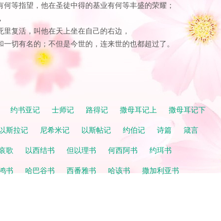
召有何等指望，他在圣徒中得的基业有何等丰盛的荣耀；
，
从死里复活，叫他在天上坐在自己的右边，
，和一切有名的；不但是今世的，连来世的也都超过了。
。
记
约书亚记
士师记
路得记
撒母耳记上
撒母耳记下
以斯拉记
尼希米记
以斯帖记
约伯记
诗篇
箴言
哀歌
以西结书
但以理书
何西阿书
约珥书
鸿书
哈巴谷书
西番雅书
哈该书
撒加利亚书