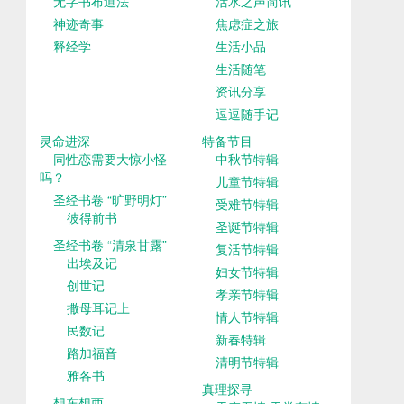
无字书布道法
活水之声简讯
神迹奇事
焦虑症之旅
释经学
生活小品
生活随笔
资讯分享
逗逗随手记
灵命进深
特备节目
同性恋需要大惊小怪
中秋节特辑
吗？
儿童节特辑
圣经书卷 “旷野明灯”
受难节特辑
彼得前书
圣诞节特辑
圣经书卷 “清泉甘露”
复活节特辑
出埃及记
妇女节特辑
创世记
孝亲节特辑
撒母耳记上
情人节特辑
民数记
新春特辑
路加福音
清明节特辑
雅各书
真理探寻
想东想西