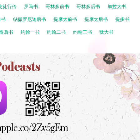
使徒行传
罗马书
哥林多前书
哥林多后书
加拉太书
前书
帖撒罗尼迦后书
提摩太前书
提摩太后书
提多书
得后书
约翰一书
约翰二书
约翰三书
犹大书