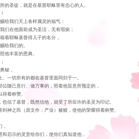
以弗所的圣徒，就是在基督耶稣里有忠心的人。
们！
曾赐给我们天上各样属灵的福气：
使我们在他面前成为圣洁，无有瑕疵；
们藉着耶稣基督得儿子的名分，
所赐给我们的。
是照他丰富的恩典。
的；
的奥秘，
地上、一切所有的都在基督里面同归于一。
是那位随己意行、做万事的，照着他旨意所预定的，
可以得着称赞。
音，也信了基督，既然信他，就受了所应许的圣灵为印记。
直等到神之民（原文作：产业）被赎，使他的荣耀得着称赞。
们，
智慧和启示的灵赏给你们，使你们真知道他，