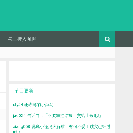
与主持人聊聊
节目更新
sty24 珊瑚湾的小海马
jad034 告诉自己「不要掌控结局，交给上帝吧!」
xiang059 说说小谎消灾解难，有何不妥？诚实已经过
时！