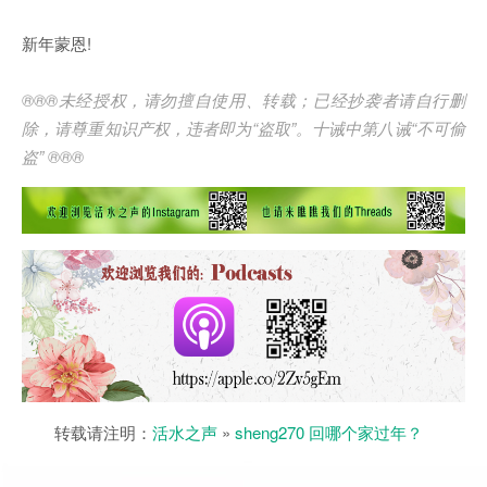
新年蒙恩!
®®®
未经授权，请勿擅自使用、转载；已经抄袭者请自行删
除，请尊重知识产权，违者即为
“
盗取
”
。十诫中第八诫
“
不可偷
盗
” ®®®
转载请注明：
活水之声
»
sheng270 回哪个家过年？