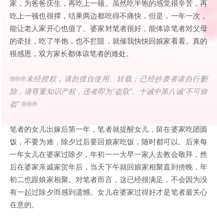
家，为爸爸庆生，再吃上一顿。虽然吃半饱的感觉很辛苦，再
吃上一顿也很撑，结果两边都吃得不痛快，但是，一年一次，
能让老人家开心也值了。婆家对笔者很好，能体谅笔者对父母
的牵挂，吃了半饱，也不拦阻，就催我快快回娘家看看。真的
很感恩，双方家长都体谅笔者的难处。
®®®
未经授权，请勿擅自使用、转载；已经抄袭者请自行删
除，请尊重知识产权，违者即为
“
盗取
”
。十诫中第八诫
“
不可偷
盗
” ®®®
笔者的女儿出嫁后第一年，笔者就提醒女儿，留在婆家吃团圆
饭，不要为难，除夕过后要回娘家吃饭，随时都可以。后来每
一年女儿在婆家过除夕，年初一一大早一家人去教会敬拜，然
后在婆家亲戚家贺年后，当天下午就回娘家相聚直到傍晚，年
初二也跟娘家相聚。对笔者而言，这已经很满足，不会因为没
有一起过除夕而感到遗憾。女儿在婆家过得好才是笔者最关心
在意的。