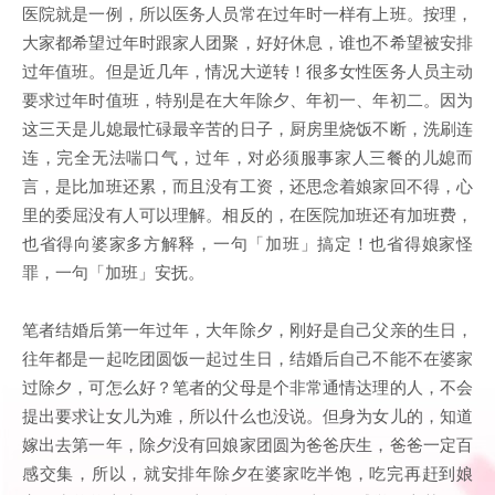
医院就是一例，所以医务人员常在过年时一样有上班。按理，
大家都希望过年时跟家人团聚，好好休息，谁也不希望被安排
过年值班。但是近几年，情况大逆转！很多女性医务人员主动
要求过年时值班，特别是在大年除夕、年初一、年初二。因为
这三天是儿媳最忙碌最辛苦的日子，厨房里烧饭不断，洗刷连
连，完全无法喘口气，过年，对必须服事家人三餐的儿媳而
言，是比加班还累，而且没有工资，还思念着娘家回不得，心
里的委屈没有人可以理解。相反的，在医院加班还有加班费，
也省得向婆家多方解释，一句「加班」搞定！也省得娘家怪
罪，一句「加班」安抚。
笔者结婚后第一年过年，大年除夕，刚好是自己父亲的生日，
往年都是一起吃团圆饭一起过生日，结婚后自己不能不在婆家
过除夕，可怎么好？笔者的父母是个非常通情达理的人，不会
提出要求让女儿为难，所以什么也没说。但身为女儿的，知道
嫁出去第一年，除夕没有回娘家团圆为爸爸庆生，爸爸一定百
感交集，所以，就安排年除夕在婆家吃半饱，吃完再赶到娘