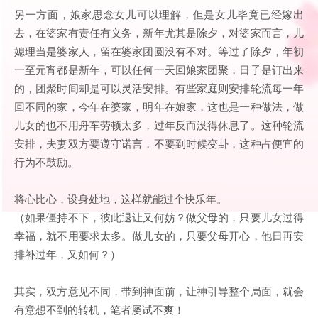
另一方面，娘家思念女儿可以理解，但是女儿毕竟已经嫁出
去，在婆家有责任有义务，新年尤其是除夕，对婆家而言，儿
媳理当是婆家人，留在婆家团圆没有不对。等过了除夕，年初
一至元宵都是新年，可以任何一天回娘家团聚，日子是订出来
的，团聚时间却是可以灵活安排。有些家庭则安排轮流每一年
回不同的家，今年在婆家，明年在娘家，这也是一种做法，做
儿女的也不用舟车劳顿太多，过年反而没得休息了。这种轮流
安排，夫妻双方要遵守诺言，不要到时候变卦，这种占便宜的
行为不鼓励。
将心比心，设身处地，这样就能过个快乐年。
（如果僵持不下，彼此退让又何妨？做父母的，只要儿女过得
幸福，就不用要求太多。做儿女的，只要父母开心，他日再安
排补过年，又如何？）
其实，双方意见不同，带到神面前，让神引导整个局面，就会
有意想不到的转机，笔者屡试不爽！