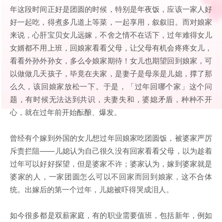
年这段时间正好是团圆的时候，特别是年夜饭，应该一家人好
好一起吃，得煮多几道上等菜，一起享用，叙叙旧。而对娘家
来说，心肝宝贝女儿远嫁，不舍之情不在话下，过年难得女儿
女婿都不用上班，回娘家看看父母，让父母有机会疼疼女儿，
看看外孙外孙女，多么令娘家期待！女儿也期望回到娘家，可
以做做几天孩子，毕竟在夫家，是妻子是母亲是儿媳，撑了那
么久，该回娘家放松一下。于是，「过年回哪个家」这个问
题，有时候无法达到共识，夫妻失和，婆媳矛盾，种种不开
心，就在过年前开始酝酿、爆发。
曾经有个嫁到外国的女儿想过年回娘家吃团圆饭，被婆家严厉
斥责拦阻——儿媳认为自己很久没有回家看看父母，以为趁着
过年可以好好探望，但是婆家不许；婆家认为，嫁到婆家就是
婆家的人，一家团圆怎么可以不回家而回到娘家，这不合体
统。出嫁后的第一个过年，儿媳被吓得哭成泪人。
如今很多都是双薪家庭，有的职业需要值班，包括新年，例如