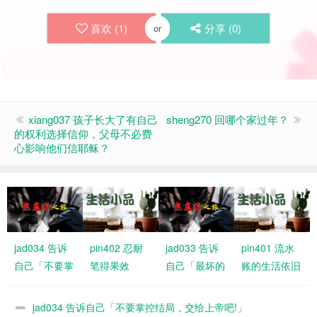
喜欢 (
1
)
分享 (
0
)
or
xiang037 孩子长大了有自己
sheng270 回哪个家过年？
的权利选择信仰，父母不必费
心影响他们信耶稣？
jad034 告诉
pin402 忍耐
jad033 告诉
pin401 流水
自己「不要掌
笔得果效
自己「最坏的
账的生活依旧
控结局，交给
情况大不了是
有恩典
上帝吧!」
什么」
jad034 告诉自己「不要掌控结局，交给上帝吧!」