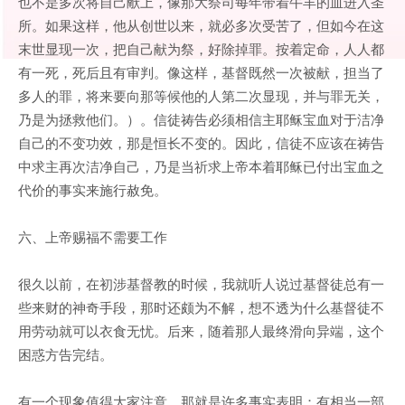
也不是多次将自己献上，像那大祭司每年带着牛羊的血进入圣
所。如果这样，他从创世以来，就必多次受苦了，但如今在这
末世显现一次，把自己献为祭，好除掉罪。按着定命，人人都
有一死，死后且有审判。像这样，基督既然一次被献，担当了
多人的罪，将来要向那等候他的人第二次显现，并与罪无关，
乃是为拯救他们。）。信徒祷告必须相信主耶稣宝血对于洁净
自己的不变功效，那是恒长不变的。因此，信徒不应该在祷告
中求主再次洁净自己，乃是当祈求上帝本着耶稣已付出宝血之
代价的事实来施行赦免。
六、上帝赐福不需要工作
很久以前，在初涉基督教的时候，我就听人说过基督徒总有一
些来财的神奇手段，那时还颇为不解，想不透为什么基督徒不
用劳动就可以衣食无忧。后来，随着那人最终滑向异端，这个
困惑方告完结。
有一个现象值得大家注意，那就是许多事实表明：有相当一部