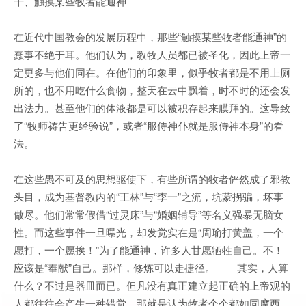
十、触摸某些牧者能通神
在近代中国教会的发展历程中，那些“触摸某些牧者能通神”的
蠢事不绝于耳。他们认为，教牧人员都已被圣化，因此上帝一
定更多与他们同在。在他们的印象里，似乎牧者都是不用上厕
所的，也不用吃什么食物，整天在云中飘着，时不时的还会发
出法力。甚至他们的体液都是可以被积存起来膜拜的。这导致
了“牧师祷告更经验说”，或者“服侍神仆就是服侍神本身”的看
法。
在这些愚不可及的思想驱使下，有些所谓的牧者俨然成了邪教
头目，成为基督教内的“王林”与“李一”之流，坑蒙拐骗，坏事
做尽。他们常常假借“过灵床”与“婚姻辅导”等名义强暴无脑女
性。而这些事件一旦曝光，却发觉实在是“周瑜打黄盖，一个
愿打，一个愿挨！”为了能通神，许多人甘愿牺牲自己。不！
应该是“奉献”自己。那样，修炼可以走捷径。 其实，人算
什么？不过是器皿而已。但凡没有真正建立起正确的上帝观的
人都往往会产生一种错觉，那就是认为牧者个个都如同摩西，