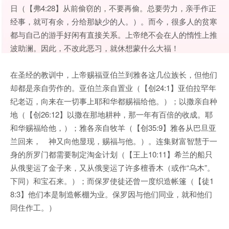
日（【弗4:28】从前偷窃的，不要再偷。总要劳力，亲手作正
经事，就可有余，分给那缺少的人。）。而今，很多人的贫寒
都与自己的游手好闲有直接关系。上帝绝不会在人的惰性上推
波助澜。因此，不改此恶习，就休想蒙什么大福！
在圣经的教训中，上帝赐福亚伯兰到雅各这几位族长，但他们
却都是亲自劳作的。亚伯兰亲自置业（【创24:1】亚伯拉罕年
纪老迈，向来在一切事上耶和华都赐福给他。）；以撒亲自种
地（【创26:12】以撒在那地耕种，那一年有百倍的收成。耶
和华赐福给他，）；雅各亲自牧羊（【创35:9】雅各从巴旦亚
兰回来， 神又向他显现，赐福与他。）。连集财富智慧于一
身的所罗门都需要制定淘金计划（【王上10:11】希兰的船只
从俄斐运了金子来，又从俄斐运了许多檀香木（或作“乌木”。
下同）和宝石来。）；而保罗使徒还曾一度织造帐篷（【徒1
8:3】他们本是制造帐棚为业。保罗因与他们同业，就和他们
同住作工。）