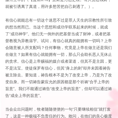
就被引诱离了真道，用许多愁苦把自己刺透了。）。
有信心就能总有一切这个迷思不过是罪人天生的宗教性所引致
的想当然而已。当这个思想和成功学联系起来的时候，就成
了“成功神学”。他们无一例外的把基督当成了财神，或者把基
督教视为异教庙宇。试问，有信心就真的能拥有一切吗？上帝
会随意被人所支配吗？任何事物，究竟是上帝在做主还是我们
在做主？如果有信心就能拥有一切，那么只会助长恶人无休止
的贪求。信心是上帝赐福的媒介或者渠道，但其不是主因，更
不是法宝。使徒保罗有信心，但其“身上的刺”却并未因着祷告
被主除去。要知道，祷告根本不是为了改变上帝，乃是为了改
变自身。而一切祷告蒙应允的原因都是那个祈祷“合乎上帝的
旨意”。我们不能通过祷告“改变上帝的旨意”，但却可以通过祷
告“成全上帝的旨意”。
当会众出问题时，牧者随随便便的一句“只要继续相信”就打发
了，这是一种极端不负责任的行为。敢问，在他们的良心极度