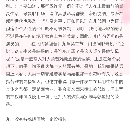
利。）？要知道，那些应许无一例外不是指人在上帝面前的属
灵生活，敬畏耶和华，遵守其诫命者都被上帝所悦纳。尽管在
那些世代也涉及一些凡俗之事，正如但以理在几代朝中为官，
但这个个人性的经历既不可被复制，同时 我们能吸取的教训
不过是在任何处境下都有上帝的美意，因此，其内涵尽皆都是
属灵的。 在《约翰福音》九章第二节，门徒问耶稣说：“拉
比，这人生来是瞎眼的，是谁犯了罪？是这人呢？是他父母
呢？”这是一般常人对人类苦难最直接的理解。正是在这个思
想下，似乎一切不通达都与人的罪有关。是的，我们如果从远
因上来看，人类一切苦难着实是与始祖那一次犯罪有关，这是
指苦难的终极肇因。但这并非说明每一件发生在我们生命中的
具体之恶都一定是因为罪。罪会带来因果律上的代价，但上帝
的主权却可以使用一切，包括人的残疾与疾病等彰显祂的荣
耀。
九、没有特殊经历就一定没得救