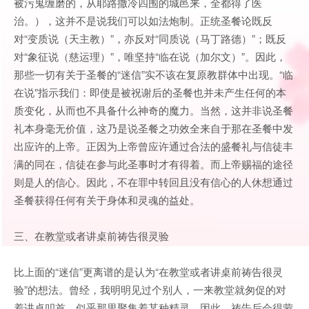
被污鬼缠磨的，从耶路撒冷四围的城邑来，全都得了医
治。），这并不是说我们可以如法炮制。正统圣餐论既反
对“变质说（天主教）”，亦反对“同质说（马丁路德）”；既反
对“象征说（慈运理）”，唯坚持“临在说（加尔文）”。因此，
那些一切有关于圣餐的“迷信”实不该在复原教群体中出现。“临
在说”指示我们：即使是被祝谢后的圣餐也并未产生任何的本
质变化，从而也不具备什么神奇的魔力。当然，这并非说圣餐
礼本身毫无价值，这乃是说圣餐之功效全来自于那在圣餐中发
出应许的上帝。正因为上帝曾应许通过合法的盛餐礼与信徒丰
满的同在，信徒在参与此圣事时才有得着。而上帝赐福的途径
则是人的信心。因此，不在罪中转回且没有信心的人休想通过
圣餐获得任何有关于身体和灵魂的益处。
三、在教堂或者讲桌前祷告很灵验
比上面的“迷信”更离谱的是认为“在教堂或者讲桌前祷告很灵
验”的想法。曾经，我明明见过个别人，一来教堂就匆促的对
着讲桌叩首，似乎那里聚集着某种精灵，因此，祷告后会得蒙