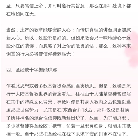
圣。只要笃信上帝，并时时遵行其旨意，那么在那种处境下都
在地如同在天。
当然，庄严的教堂能够安静人心；而传讲真理的讲台则更加慰
藉人心。所以，这些都是好的。但如果教会只一味地醉心于这
些外在的装饰，而忽略了对上帝的敬畏的话，那么，这种本末
倒置的行为必将使信仰徒剩躯壳！
四、圣经或十字架能辟邪
乍看此思想或者多数基督徒会感到匪夷所思。但是，这确是流
行于大陆基督教世界的普遍看法。往往由于大陆基督徒曾浸淫
在其中的特殊文化背景，导致即使是其身入教内之后也难以逃
遁那些世俗势力。尤其是在“东西合并”以后，那种仅仅是替换
了所拜神名的混合性信仰既新鲜出炉了。故而，为了能辟邪，
多少基督徒将圣经随手携带，仿若一旦邪灵临身，就能用其抵
挡一般。至于那些把圣经枕在枕下以求平安的则更不在话下。