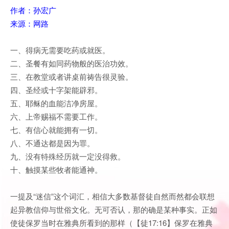
作者：孙宏广
来源：网路
一、得病无需要吃药或就医。
二、圣餐有如同药物般的医治功效。
三、在教堂或者讲桌前祷告很灵验。
四、圣经或十字架能辟邪。
五、耶稣的血能洁净房屋。
六、上帝赐福不需要工作。
七、有信心就能拥有一切。
八、不通达都是因为罪。
九、没有特殊经历就一定没得救。
十、触摸某些牧者能通神。
一提及“迷信”这个词汇，相信大多数基督徒自然而然都会联想
起异教信仰与世俗文化。无可否认，那的确是某种事实。正如
使徒保罗当时在雅典所看到的那样（【徒17:16】保罗在雅典