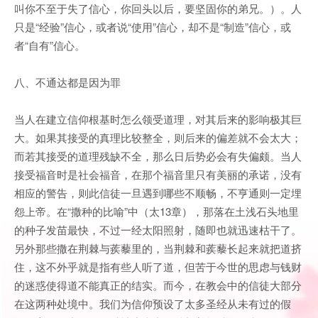
叫你不至于失了信心，你回头以后，要坚固你的弟兄。）。人
只是“经验”信心，或者说“使用”信心，却不是“制造”信心，或
者“自有”信心。
八、不通达都是因为罪
当人在建立信仰根基时怎么领受道理，对其后来的影响极其巨
大。如果其接受的真理比较整全，则后来的偏差就不会太大；
而若其接受的道理残缺不全，那么日后势必会有失偏颇。当人
接受福音时是社会福音，在那个福音里只有美丽的承诺，没有
相应的警告，则此信徒一旦遇到哪些不顺畅，不亨通则一定埋
怨上帝。在“撒种的比喻”中（太13章），那落在土浅石头地里
的种子发苗最快，不过一经太阳照射，随即也就迅速枯干了。
另外那些撒在荆棘与蒺藜里的，当荆棘和蒺藜长起来就把道挤
住，这不外乎就是指有些人听了道，但苦于今世的思虑与钱财
的迷惑使得道不能真正的结实。而今，在教会中的信徒大部分
在这两种处境中。我们为信仰预设了太多圣经从未有过的假