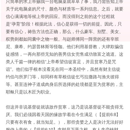
只简单的求上帝赐我一台电脑桌就草草了事，我乃需告知上帝
关于此电脑桌的尺寸、颜色与材质等一系列信息。之后，就要
信心满满地等候上帝的回应。而没得到之前的这个过程就
是“孕育”阶段！根据此法，信心是获得一切的前提。因此，只
要有信心，祷告方法也正确，那么，什么豪车、别墅、美女、
权势则都如同囊中之物一般。与赵师傅同一阵营的还有辛班
尼、康希、约瑟普林斯等怪咖。他们利用基督教，大肆欺骗信
徒感情，一再向那些无知的善男信女兜售成功致富之诡道。这
类人千篇一律的相信“上帝希望信徒富足，并且贫寒乃是咒
诅”。他们似乎根本没看见在同一本圣经中，虽然有财主信徒
约伯与所罗门等，却同样有草根信徒乞丐拉撒路与渔夫彼得
等。甚至连神子道成肉身后所选择的处境都是至为贫寒的，主
耶稣只是以木匠为职业。
但这并非说基督徒就该故作贫寒，这乃是说基督徒不能贪得无
厌。我们必须因着天国的缘故学着在今生满足（【提前6:8】
只要有衣有食，就当知足。），那些贪婪之人是决计无法好好
服侍上帝的（【提前6:10】贪财是万恶之根。有人贪恋钱财，