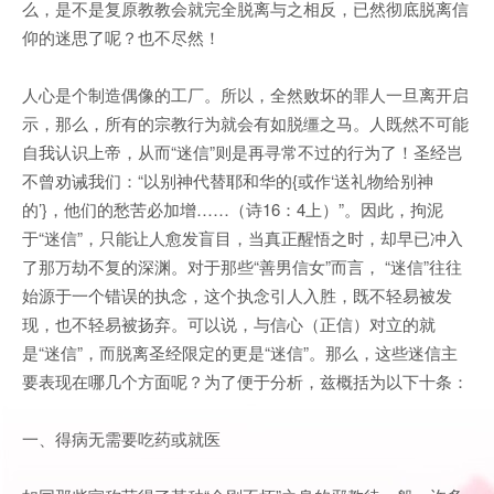
么，是不是复原教教会就完全脱离与之相反，已然彻底脱离信
仰的迷思了呢？也不尽然！
人心是个制造偶像的工厂。所以，全然败坏的罪人一旦离开启
示，那么，所有的宗教行为就会有如脱缰之马。人既然不可能
自我认识上帝，从而“迷信”则是再寻常不过的行为了！圣经岂
不曾劝诫我们：“以别神代替耶和华的{或作‘送礼物给别神
的’}，他们的愁苦必加增……（诗16：4上）”。因此，拘泥
于“迷信”，只能让人愈发盲目，当真正醒悟之时，却早已冲入
了那万劫不复的深渊。对于那些“善男信女”而言， “迷信”往往
始源于一个错误的执念，这个执念引人入胜，既不轻易被发
现，也不轻易被扬弃。可以说，与信心（正信）对立的就
是“迷信”，而脱离圣经限定的更是“迷信”。那么，这些迷信主
要表现在哪几个方面呢？为了便于分析，兹概括为以下十条：
一、得病无需要吃药或就医