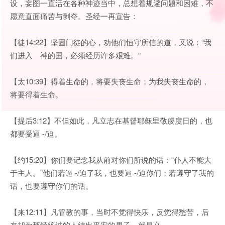
设，妄图一直活在各种神迹当中，总想着规避问题和困难，不
愿意直面痛苦与剥夺。圣经一再宣告：
【徒14:22】坚固门徒的心，劝他们恒守所信的道，又说：“我
们进入 神的国，必须经历许多艰难。”
【太10:39】得着生命的，将要失丧生命；为我失丧生命的，
将要得着生命。
【提后3:12】不但如此，凡立志在基督耶稣里敬虔度日的，也
都要受逼 -/迫。
【约15:20】你们要记念我从前对你们所说的话：“仆人不能大
于主人。”他们若逼 -/迫了我，也要逼 -/迫你们；若遵守了我的
话，也要遵守你们的话。
【来12:11】凡管教的事，当时不觉得快乐，反觉得愁苦，后
来却为那经练过的人结出平安的果子，就是义。