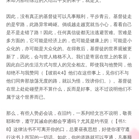
因此，没有真正的基督徒可以凡事顺利，平步青云。基督徒走
的是窄路，此路异常崎岖。倘或越走越宽就当小心，看看自己
是不是走错了路！因此，任何真信徒都无法逃避苦难。苦难是
多方面的，它可能是经济上的，也可能是健康上的；可能是小
众化的，亦可能是大众化的。在得救后，基督徒的世界观被更
新了，因此，会与世人格格不入。我们是寄居在世上的客居，
因此自己的生活方式与世人的完全相左。即使我与他赞同，他
却绝不与我赞同（【彼前4:4】他们在这些事上，见你们不与
他们同奔那放荡无度的路，就以为怪，毁谤你们。）。基督徒
在世上处处碰壁并不算什么，反而是好事。这不过说明他们不
属于这个世界而已。
那么，有些人势必会说，在旧约，一系列经文岂不说明，敬畏
耶和华，遵守其诫命的都会亨通吗？尤其是约书亚（【书1:
8】这律法书不可离开你的口，总要昼夜思想，好使你谨守遵
行这书上所写的一切话。如此，你的道路就可以亨通，凡事顺