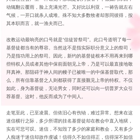
动辄翻云覆雨，脸上充满光芒。又好比以利亚，一祷告就左右
气候，一开口就杀人成堆。殊不知大多数牧者却形同彼得，按
其本职而言，就一渔夫而已。
改教运动最响亮的口号就是“信徒皆祭司”。此口号道明了每一
基督徒都当有的尊容。当然这不是指实际职分意义上的祭司，
乃是指功用上的祭司。因此，新约的基督徒根本不用再来到哪
些特权人员或者其他中保前面朝见上帝，乃是可以最直接地敬
拜真神。那阻碍于神人间的幔子已被唯一的中保基督取代，那
么，所有信靠基督之人则都获得了直接觐见上帝的特权。不仅
如此，身为基督徒，无论男女，同时还可以向一切普罗大众引
荐基督。这时，他反而成为了中间人。
走笔至此，已至凌晨。但依旧心有伤恸，难过异常。想来在这
迷信横行之际，多少所谓的挂名基督徒却在教会中直入地狱，
实在可悲可叹。迷信，不知毁了多少的家庭和教会，又有多少
人痴迷于迷信却故作虔诚！信得久不如信得正，信得深不如信