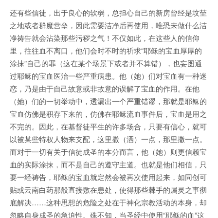
还有些信徒，出于良心的软弱，总担心自己的新房曾经是坟茔
之地或者群魔营垒，因此需要洁净后再使用，唯恐未做什么洁
净祷告就会沾染那些污秽之气！不仅如此，在这些人的信仰
里，往往血不离口，他们会时不时的祈求“耶稣的宝血厚厚的
涂抹”自己的罪（这在某个场景下或者并不算错），也妄图通
过耶稣的宝血医治一些严重病患。他（她）们对宝血有一种迷
恋，乃是由于自己故意或非故意的误解了宝血的作用。在他
（她）们的一切举动中，透漏出一个严重错谬，那就是耶稣的
宝血仿佛是积存下来的，仿佛在耶稣流血事件后，宝血是用之
不完的。因此，在基督徒平生的许多场合，只要有信心，就可
以被某些特权人物来支配，这里撒（洒）一点，那里撒一点。
而对于一切有关于信徒成圣的本分而言，他（她）则更信赖宝
血的实际涂抹，而不是自己的遵守主道。也就是他们相信，只
要一经祷告，耶稣的宝血就定然会被再次使用起来，如同创可
贴或云南白药那般直接敷在患处，使得那些棘手的属灵之事彻
底解决……这种思想的危险之处在于神化宗教活动的本身，却
忽略自身成圣的急迫性。殊不知，当圣经中使用“耶稣的血”这