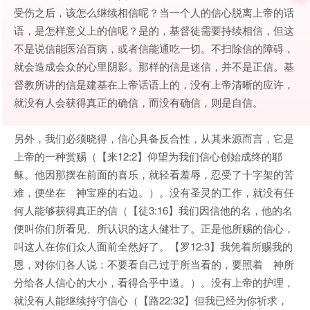
受伤之后，该怎么继续相信呢？当一个人的信心脱离上帝的话
语，是怎样意义上的信呢？是的，基督徒需要持续相信，但这
不是说信能医治百病，或者信能通吃一切。不扫除信的障碍，
就会造成会众的心里阴影。那样的信是迷信，并不是正信。基
督教所讲的信是建基在上帝话语上的，没有上帝清晰的应许，
就没有人会获得真正的确信，而没有确信，则是自信。
另外，我们必须晓得，信心具备反合性，从其来源而言，它是
上帝的一种赏赐（【来12:2】仰望为我们信心创始成终的耶
稣。他因那摆在前面的喜乐，就轻看羞辱，忍受了十字架的苦
难，便坐在 神宝座的右边。）。没有圣灵的工作，就没有任
何人能够获得真正的信（【徒3:16】我们因信他的名，他的名
便叫你们所看见、所认识的这人健壮了。正是他所赐的信心，
叫这人在你们众人面前全然好了。【罗12:3】我凭着所赐我的
恩，对你们各人说：不要看自己过于所当看的，要照着 神所
分给各人信心的大小，看得合乎中道。）。没有上帝的护理，
就没有人能继续持守信心（【路22:32】但我已经为你祈求，