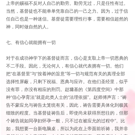
上帝的赐福不反对人自己的勤劳。勤劳无过，只是任性有过。
当然，基督徒也不能单单凭靠自己的一己之力。因为，过于信
任自己也是一种迷信。基督徒需要理性行事，需要相信超然的
神，同时做自然的人。
七、有信心就能拥有一切
对于在成功神学下的基督徒而言，信心是支取上帝一切恩典的
不二手段。因此，无论何人，有信心就代表拥有一切。他们
把“在基督里”与“按着神的旨意”等一切与规范有关的真理全部
选择性屏蔽，只剩下祝福、恩典与应许。在他们圣经里，似乎
没有罪，亦没有相应的刑罚。赵墉基的《第四度空间》中那
种“信心孕育法”就是此类人士的“法理依据”。赵师傅声言：“祷
告不蒙应允与祷告太笼统有关，因此，祷告需要具体化到极其
细致的程度。当基督徒祷告后，即使尚未获得所想往的，但那
个祷告就如同孕妇怀孕一般，只不过在被应允的过程中”。比
如，我想要一台新电脑桌，所以为此在上帝面前祈祷，我并非