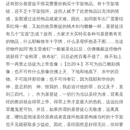
还有部分基督徒不惜花费重价购买十字架饰品。有十字架项
链，还不乏十字架指环。这些人赋予了此类饰品以充沛的情
感，妄图通过这些饰品规避灾难。因此，如同新车出厂需要结
系红绳一般，又如仿效异教徒的桃木剑与貔貅一样，基督徒没
有几个“宝器”怎成？故而，大家才大买特买各种与基督教有关
的物品，什么耶稣牧羊十字绣，什么圣母怀抱圣子图……当这
些物件如同“救主受难钉”一般被圣化以后，仿佛佩戴这些物件
就获得了“金刚罩，铁布衫”。日后必然百毒不侵了。殊不知上
帝一再禁止信徒为上帝造像（【出20:4-】不可为自己雕刻偶
像；也不可作什么形像仿佛上天、下地和地底下、水中的百
物。不可跪拜那些像；也不可侍奉它，因为我耶和华你的
神，是忌邪的 神。恨我的，我必追讨他的罪，自父及子，直
到三四代。）。作为基督徒，一切行为当以圣经为准，背离圣
经的教训就会得罪上帝。得罪上帝才是最大的危机，这远比得
罪魔鬼更可怕。并且，如果所谓的基督徒心无敬虔，远离真
道，哪怕是阅读圣经原典或者直接环抱基督殉难当时的十字架
也不见能获取多少益处。因此，圣经固然是好得无比，但却要