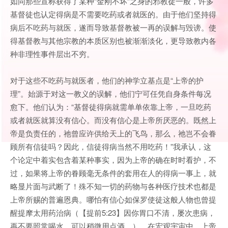
如同那些宣称获得了某种“金刚不坏”之身的邪教徒一般，许多
基督徒也认定得病是不需要吃药或者就医的。由于他们坚持得
病后不吃药与就医，遂而导致基督教被一再的误解与毁谤。使
得基督教与其他宗教的本质区别也被渐渐淡化，更导致教内各
种非理性事件层出不穷。
对于这些不吃药与就医者，他们的神学立基点是“上帝的护
理”。始源于对这一教义的误解，他们宁可任凭自身条件每况
愈下。他们认为：“基督徒得病就需单单依靠上帝，一旦吃药
或者就医就算没有信心。而没有信心是上帝所厌恶的。既然上
帝是负责任的，祂曾应许供给天上的飞鸟，那么，祂岂不会眷
顾所有信徒吗？因此，信徒得病当然不用吃药！”我承认，这
个论定中着实包含着某种事实，因为上帝的确在时时看护，不
过，如果将上帝的眷顾毫无条件的套用在人的得病一事上，就
略显片面与武断了！殊不知一切的药物与各种医疗技术也都是
上帝所赐的普遍恩典。哪怕有信心如保罗使徒这般人物也曾提
醒提摩太用药治病（【提前5:23】因你胃口不清，屡次患病，
再不要照常喝水，可以稍微用点酒。）。在宏观宇宙中，上帝