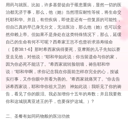
用药与就医。比如，许多基督徒由于罹患重病，显然一切的医
治都无济于事，那么，他（她）当然理应耐性等候，将生命交
托耶和华。并且，有些疾病，即使是还有一些复原的可能性，
但自己真的早已身无分文，无法医治，那么他（她）也可以全
然仰赖上帝。但如果不是身处在这类特殊情况下，那么，延缓
自己的生命有何不可呢？西希家王岂不也曾祈求添寿续命
（【赛38:1-6】那时希西家病得要死，亚摩斯的儿子先知以赛
亚去见他，对他说：“耶和华如此说：你当留遗命与你的家，
因为你必死不能活了。”希西家就转脸朝墙，祷告耶和华
说：“耶和华啊，求你记念我在你面前怎样存完全的心，按诚
实行事，又作你眼中所看为善的。”希西家就痛哭了。“你去告
诉希西家说，耶和华你祖大卫的 神如此说：我听见了你的祷
告，看见了你的眼泪。我必加增你十五年的寿数；并且我要救
你和这城脱离亚述王的手，也要保护这城。）?
二、圣餐有如同药物般的医治功效