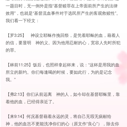
一题目时，无一例外是指“基督赎罪在上帝面前所产生的法律
效用”，也就是“基督流血事件对于选民所产生的客观救赎性”。
我们看一下经文：
【罗3:25】 神设立耶稣作挽回祭，是凭着耶稣的血，藉着人
的信，要显明 神的义。因为他用忍耐的心，宽容人先时所犯
的罪。
【林前11:25】饭后，也照样拿起杯来，说：“这杯是用我的血
所立的新约。你们每逢喝的时候，要如此行，为的是记念
我。”
【弗2:13】你们从前远离 神的人，如今却在基督耶稣里，靠
着他的血，已经得亲近了。
【来9:14】何况基督藉着永远的灵，将自己无瑕无疵献给
神，他的血岂不更能洗净你们的心（原文作“良心”），除去你