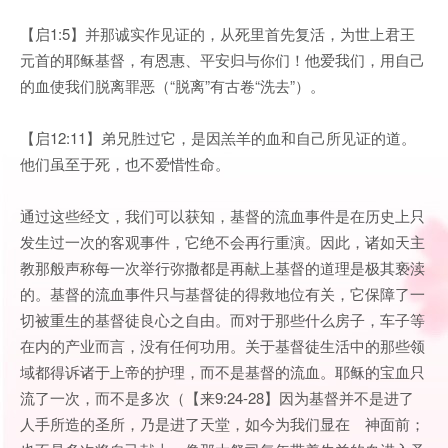
【启1:5】并那诚实作见证的，从死里首先复活，为世上君王
元首的耶稣基督，有恩惠、平安归与你们！他爱我们，用自己
的血使我们脱离罪恶（“脱离”有古卷“洗去”）。
【启12:11】弟兄胜过它，是因羔羊的血和自己所见证的道。
他们虽至于死，也不爱惜性命。
通过这些经文，我们可以获知，基督的流血事件是在历史上只
发生过一次的客观事件，它绝不会再行重演。因此，诸如天主
教那般声称每一次举行弥撒都是再献上基督的道理是极其亵渎
的。基督的流血事件只与基督徒的得救地位有关，它保障了一
切被重生的基督徒良心之自由。而对于那些什么房子，车子等
在内的产业而言，没有任何功用。关于基督徒生活中的那些领
域都得诉诸于上帝的护理，而不是基督的流血。耶稣的宝血只
流了一次，而不是多次（【来9:24-28】因为基督并不是进了
人手所造的圣所，乃是进了天堂，如今为我们显在 神面前；