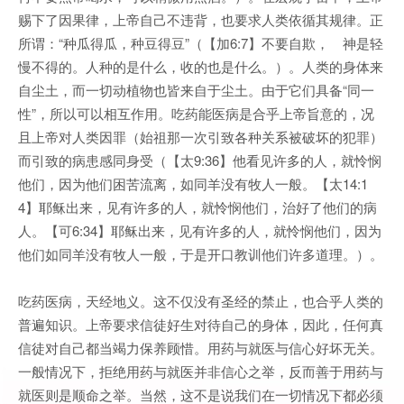
赐下了因果律，上帝自己不违背，也要求人类依循其规律。正
所谓：“种瓜得瓜，种豆得豆”（【加6:7】不要自欺， 神是轻
慢不得的。人种的是什么，收的也是什么。）。人类的身体来
自尘土，而一切动植物也皆来自于尘土。由于它们具备“同一
性”，所以可以相互作用。吃药能医病是合乎上帝旨意的，况
且上帝对人类因罪（始祖那一次引致各种关系被破坏的犯罪）
而引致的病患感同身受（【太9:36】他看见许多的人，就怜悯
他们，因为他们困苦流离，如同羊没有牧人一般。【太14:1
4】耶稣出来，见有许多的人，就怜悯他们，治好了他们的病
人。【可6:34】耶稣出来，见有许多的人，就怜悯他们，因为
他们如同羊没有牧人一般，于是开口教训他们许多道理。）。
吃药医病，天经地义。这不仅没有圣经的禁止，也合乎人类的
普遍知识。上帝要求信徒好生对待自己的身体，因此，任何真
信徒对自己都当竭力保养顾惜。用药与就医与信心好坏无关。
一般情况下，拒绝用药与就医并非信心之举，反而善于用药与
就医则是顺命之举。当然，这不是说我们在一切情况下都必须