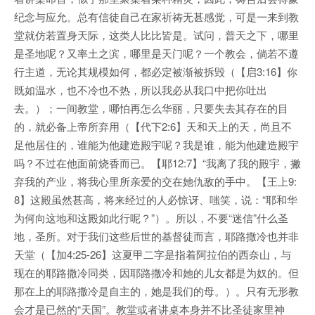
纪念与应允。总有信徒自己在家祈祷无甚感觉，可是一来到教
堂就仿若置身天际，这类人比比皆是。试问，普天之下，哪里
是圣地呢？又率土之滨，哪里是天门呢？一个教会，倘若不遵
行主道，无论其规模如何，都必定被渐被拆毁（【启3:16】你
既如温水，也不冷也不热，所以我必从我口中把你吐出
去。）；一间教堂，哪怕再怎么华丽，只要失去其存在的目
的，就必备上帝所弃用（【代下2:6】天和天上的天，尚且不
足他居住的，谁能为他建造殿宇呢？我是谁，能为他建造殿宇
吗？不过在他面前烧香而已。【耶12:7】“我离了我的殿宇，撇
弃我的产业，将我心里所亲爱的交在她仇敌的手中。【王上9:
8】这殿虽然甚高，将来经过的人必惊讶、嗤笑，说：“耶和华
为何向这地和这殿如此行呢？”）。所以，不要“迷信”什么圣
地，圣所。对于我们这些后世的基督徒而言，耶路撒冷也并非
天堂（【加4:25-26】这夏甲二字是指着阿拉伯的西奈山，与
现在的耶路撒冷同类，因耶路撒冷和她的儿女都是为奴的。但
那在上的耶路撒冷是自主的，她是我们的母。）。只有无形教
会才是已然的“天国”。教堂或者讲桌本身并不比圣徒家里神