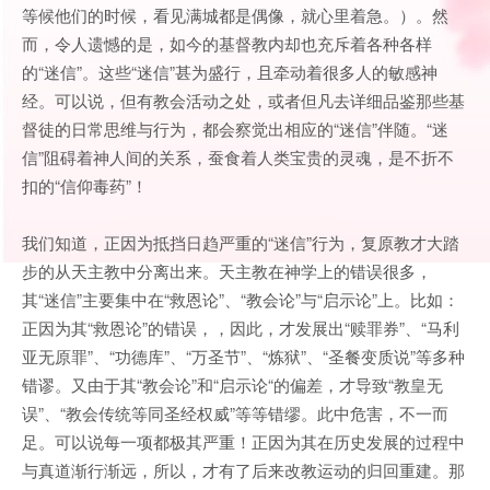
等候他们的时候，看见满城都是偶像，就心里着急。）。然
而，令人遗憾的是，如今的基督教内却也充斥着各种各样
的“迷信”。这些“迷信”甚为盛行，且牵动着很多人的敏感神
经。可以说，但有教会活动之处，或者但凡去详细品鉴那些基
督徒的日常思维与行为，都会察觉出相应的“迷信”伴随。“迷
信”阻碍着神人间的关系，蚕食着人类宝贵的灵魂，是不折不
扣的“信仰毒药”！
我们知道，正因为抵挡日趋严重的“迷信”行为，复原教才大踏
步的从天主教中分离出来。天主教在神学上的错误很多，
其“迷信”主要集中在“救恩论”、“教会论”与“启示论”上。比如：
正因为其“救恩论”的错误，，因此，才发展出“赎罪券”、“马利
亚无原罪”、“功德库”、“万圣节”、“炼狱”、“圣餐变质说”等多种
错谬。又由于其“教会论”和“启示论“的偏差，才导致“教皇无
误”、“教会传统等同圣经权威”等等错缪。此中危害，不一而
足。可以说每一项都极其严重！正因为其在历史发展的过程中
与真道渐行渐远，所以，才有了后来改教运动的归回重建。那