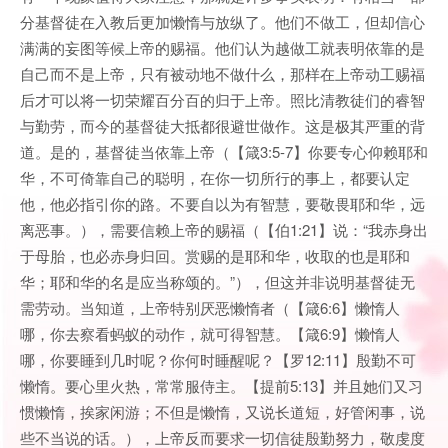
分基督徒在入教后更加懒惰与放纵了。他们不做工，但却信心
满满的妄图等候上帝的赐福。他们认为越做工就表明依靠的是
自己而不是上帝，只有被动地不做什么，那样在上帝动工赐福
后才可以将一切荣耀百分百的归于上帝。照比清教徒们的睿智
与勤劳，而今的基督徒大抵都很避世做作。这是极其严重的背
道。是的，基督徒当依靠上帝（【箴3:5-7】你要专心仰赖耶和
华，不可倚靠自己的聪明，在你一切所行的事上，都要认定
他，他必指引你的路。不要自以为有智慧，要敬畏耶和华，远
离恶事。），需要信赖上帝的赐福（【伯1:21】说：“我赤身出
于母胎，也必赤身归回。赏赐的是耶和华，收取的也是耶和
华；耶和华的名是应当称颂的。”），但这并非说明基督徒无
需劳动。当知道，上帝特别厌恶懒惰者（【箴6:6】懒惰人
哪，你去察看蚂蚁的动作，就可得智慧。【箴6:9】懒惰人
哪，你要睡到几时呢？你何时睡醒呢？【罗12:11】殷勤不可
懒惰。要心里火热，常常服侍主。【提前5:13】并且她们又习
惯懒惰，挨家闲游；不但是懒惰，又说长道短，好管闲事，说
些不当说的话。），上帝反而要求一切信徒殷勤努力，敬虔度