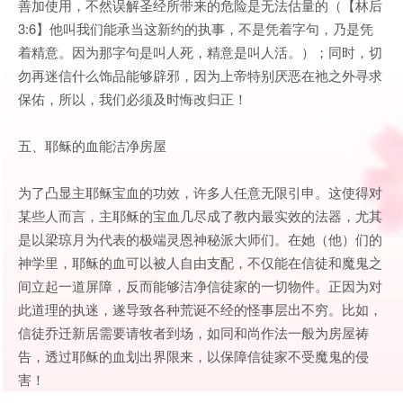
善加使用，不然误解圣经所带来的危险是无法估量的（【林后
3:6】他叫我们能承当这新约的执事，不是凭着字句，乃是凭
着精意。因为那字句是叫人死，精意是叫人活。）；同时，切
勿再迷信什么饰品能够辟邪，因为上帝特别厌恶在祂之外寻求
保佑，所以，我们必须及时悔改归正！
五、耶稣的血能洁净房屋
为了凸显主耶稣宝血的功效，许多人任意无限引申。这使得对
某些人而言，主耶稣的宝血几尽成了教内最实效的法器，尤其
是以梁琼月为代表的极端灵恩神秘派大师们。在她（他）们的
神学里，耶稣的血可以被人自由支配，不仅能在信徒和魔鬼之
间立起一道屏障，反而能够洁净信徒家的一切物件。正因为对
此道理的执迷，遂导致各种荒诞不经的怪事层出不穷。比如，
信徒乔迁新居需要请牧者到场，如同和尚作法一般为房屋祷
告，透过耶稣的血划出界限来，以保障信徒家不受魔鬼的侵
害！