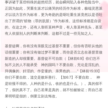
事诉诸于某些特殊的超然经历，就会瞬间陷入各种危险当中。
正因为如此，哭重生派才以痛哭的经历作为标准，极端灵恩派
才以说方言作为标准，更为奇葩的是呕吐重生派竟然以是否吐
出了所谓的“赃物（罪的肮脏）”作为标准。这些标准都是自设
的。在这之外，还有人靠听某种声音，有人靠某种兆头，甚至
有人依据别人的判断来判断。这都不过是一些无知之人。
基督徒啊，你有没有亲眼见过基督不重要，但你有否听从他的
话很重要；你有没有做过梦不重要，而你是否立志在基督里做
新造的人却很重要。基督徒不可自欺（【林前6:9】你们岂不
知不义的人不能承受 神的国吗？不要自欺，无论是淫乱的、
拜偶像的、奸淫的、作娈童的、亲男色的……”【林前15:33】
你们不要自欺，滥交是败坏善行。【加6:7】不要自欺， 神
是轻慢不得的。人种的是什么，收的也是什么。）。真的假不
了，假的真不了。自己若果是真的，就不怕被验证；而自己若
果明明是假的，倒要立刻去悔改。