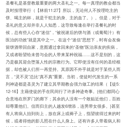
圣餐礼是基督教最重要的两大圣礼之一。每一真理的教会都当
及时按理举行（【林前11:27】所以，无论何人不按理吃主的
饼、喝主的杯，就是干犯主的身、主的血了。）。但是，对于
圣礼的意义却并非人人知悉，这导致每逢在举行圣餐礼的时
候，总有些人心存“迷信”，“被祝谢后的饼与酒（或葡萄汁）有
医治的功效”就是其中之一。在这个“迷信”思想下，时有会友偷
留饼酒带回自家，意图通过拿回来的“圣物”医治亲友的疾病，
又或者盼望给未曾与会的人带来某种祝福……这不是别的，这
乃是极其迎合堕落人性的宗教行为。它即使没有任何的圣经根
据，却也被人们所一再坚持。其原因不外乎就是对于某些人而
言，“灵不灵”总比“真不真”重要。当初，使徒时代发生的一系
列神迹都是圣灵为了建立其早期教会强力做工的结果（【徒5:
12-16】主藉使徒的手在民间行了许多神迹奇事。{他们都同心
合意地在所罗门的廊下；其余的人没有一个敢贴近他们，百姓
却尊重他们。信而归主的人越发6增添，连男带女很多。}甚至
有人将病人抬到街上，放在床上或褥子上，指望彼得过来的时
候，或者得他的影儿照在什么人身上。还有许多人带着病人和