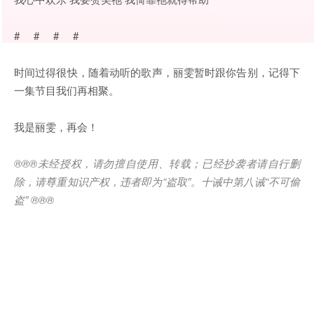
# # # #
时间过得很快，随着动听的歌声，丽雯暂时跟你告别，记得下
一集节目我们再相聚。
我是丽雯，再会！
®®®
未经授权，请勿擅自使用、转载；已经抄袭者请自行删
除，请尊重知识产权，违者即为
“
盗取
”
。十诫中第八诫
“
不可偷
盗
” ®®®