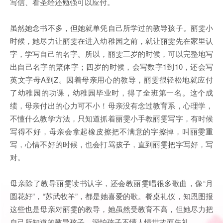
写信、看圣经还勉强可以应付。
虽然她念书不多，但她就单凭自己所学过的教导孩子。丽雯小
时候，她尽力让丽雯在进入幼稚园之前，就让丽雯先在家里认
字，学写自己的名字。所以，丽雯三岁的时候，可以完整地写
出自己名字的繁体字；四岁的时候，会写数字1到10，还会写
英文字母A到Z。因着母亲用心的教导，丽雯很轻松地就应付
了幼稚园的功课，幼稚园毕业时，得了全班第一名。这个成
绩，母亲付出的心力可不小！母亲没有念过教育系，心理学，
不懂什么教学方法，只知道抓着丽雯小手教丽雯写字，有时候
写得不好，母亲会拿起橡皮擦把不满意的字擦掉，叫丽雯重
写，心情不好的时候，也会打骂孩子，直到丽雯把字写好，写
对。
母亲除了教导丽雯读书认字，还会教丽雯唱很多歌曲，像“月
圆花好”，“苏武牧羊”，都是她喜爱的歌。餐桌礼仪，知恩图报
这些也是母亲对丽雯的教导，她虽然受教育不高，但她尽力把
自己所知道的教导孩子，深怕孩子不懂人情世故而失礼。