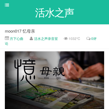
活水之声
moon017 忆母亲
月下心曲
活水之声录音室
1032℃
0评
论