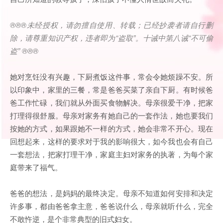
®®®
未经授权，请勿擅自使用、转载；已经抄袭者请自行删
除，请尊重知识产权，违者即为
“
盗取
”
。十诫中第八诫
“
不可偷
盗
” ®®®
她对烹饪没有兴趣，下厨煮饭这件事，常会令她烦躁不安。所
以印象中，家里的三餐，常是爸爸买菜了亲自下厨。有时候爸
爸工作忙碌，我们就从外面买食物解决。母亲很爱干净，把家
打理得很舒服。母亲对家务有她自己的一套作法，她也要我们
按她的方式，如果跟她不一样的方式，她会非常不开心。现在
回想起来，这样的要求对于我的影响很大，如今我也会有自己
一套想法，把家打理干净，家庭主妇对家务的执著，为每个家
庭带来了福气。
爸爸的想法，是妈妈的最终决定。母亲不知道如何安排和决定
许多事，都由爸爸拿主意，爸爸说什么，母亲就听什么，完全
不敢忤逆，是个非常典型的旧式妇女。