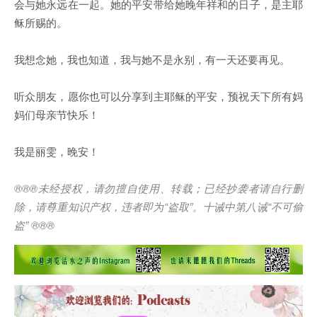
会与她永远在一起。她的平安带给她晚年祥和的日子，是主耶
稣所赐的。
我想念她，我也知道，我与她不是永别，有一天还要再见。
听众朋友，愿你也可以分享到主耶稣的平安，预祝天下所有妈
妈们母亲节快乐！
我是丽雯，晚安！
®®®
未经授权，请勿擅自使用、转载；已经抄袭者请自行删
除，请尊重知识产权，违者即为
“
盗取
”
。十诫中第八诫
“
不可偷
盗
” ®®®