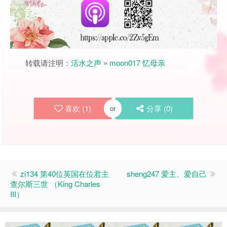
转载请注明：
活水之声
»
moon017 忆母亲
喜欢 (
1
)
分享 (
0
)
or
zi134 第40位英国在位君主
sheng247 爱主、爱自己
查尔斯三世 （King Charles
III）