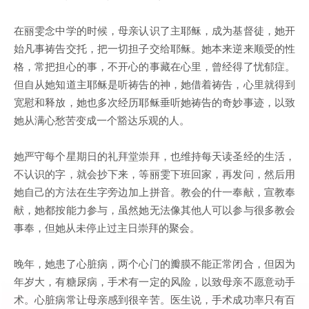
在丽雯念中学的时候，母亲认识了主耶稣，成为基督徒，她开
始凡事祷告交托，把一切担子交给耶稣。她本来逆来顺受的性
格，常把担心的事，不开心的事藏在心里，曾经得了忧郁症。
但自从她知道主耶稣是听祷告的神，她借着祷告，心里就得到
宽慰和释放，她也多次经历耶稣垂听她祷告的奇妙事迹，以致
她从满心愁苦变成一个豁达乐观的人。
她严守每个星期日的礼拜堂崇拜，也维持每天读圣经的生活，
不认识的字，就会抄下来，等丽雯下班回家，再发问，然后用
她自己的方法在生字旁边加上拼音。教会的什一奉献，宣教奉
献，她都按能力参与，虽然她无法像其他人可以参与很多教会
事奉，但她从未停止过主日崇拜的聚会。
晚年，她患了心脏病，两个心门的瓣膜不能正常闭合，但因为
年岁大，有糖尿病，手术有一定的风险，以致母亲不愿意动手
术。心脏病常让母亲感到很辛苦。医生说，手术成功率只有百