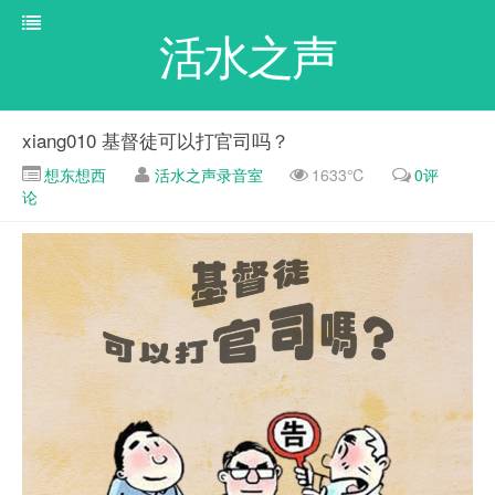
活水之声
xiang010 基督徒可以打官司吗？
想东想西
活水之声录音室
1633℃
0评
论