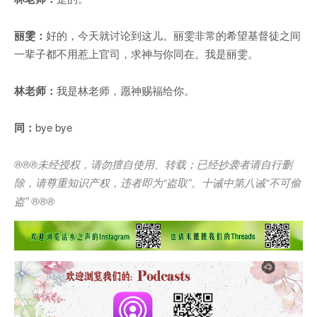
丽雯：
好的，今天就讨论到这儿。丽雯非常的希望基督徒之间
一辈子都不用惹上官司，求神与你同在。我是丽雯。
林老师：
我是林老师，愿神赐福给你。
同：
bye bye
®®®
未经授权，请勿擅自使用、转载；已经抄袭者请自行删
除，请尊重知识产权，违者即为
“
盗取
”
。十诫中第八诫
“
不可偷
盗
” ®®®