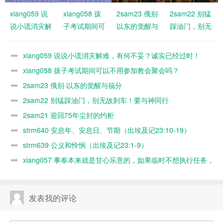
xiang059 说
xiang058 孩
2sam23 俄别·
2sam22 别猛
说小谎消灾解
子考试期间可
以东的觉醒与
踩油门，别无
难，有何不
以不用参加教
福分
故刹车！要与
妥？诚实已经
会聚会吗？
神同行
xiang059 说说小谎消灾解难，有何不妥？诚实已经过时！
过时！
xiang058 孩子考试期间可以不用参加教会聚会吗？
2sam23 俄别·以东的觉醒与福分
2sam22 别猛踩油门，别无故刹车！要与神同行
2sam21 迎回75年尘封的约柜
strm640 安息年、安息日、节期（出埃及记23:10-19）
strm639 公义和怜悯（出埃及记23:1-9）
xiang057 事奉本来就是甘心乐意的，如果临时不想执行任务，
随时可以缺席，何必太认真？又不是上班！
发表我的评论