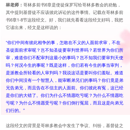
林老师：
哥林多前书6章是使徒保罗写给哥林多教会的劝勉，
其中提到基督徒不应该彼此诉讼的这件事情。记载在哥林多前
书6章1-8节这段经文。好，我们就先看看这段经文好吗，我把
它读出来，经文是这样说的：
“你们中间有彼此相争的事，怎敢在不义的人面前求审，不在
圣徒面前求审呢？岂不知圣徒要审判世界吗？若世界为你们所
审，难道你们不配审判这最小的事吗？岂不知我们要审判天使
吗？何况今生的事呢？既是这样，你们若有今生的事当审判，
是派教会所轻看的人审判吗？我说这话是要叫你们羞耻。难道
你们中间没有一个智慧人，能审断弟兄们的事吗？你们竟是弟
兄告弟兄，而且告在不信主的人面前。你们彼此有冤，这已经
是你们的大错了。你们为什么不情愿吃亏呢？为什么不情愿吃
亏呢？为什么不情愿受亏呢？你们倒行冤屈，而且这是向弟兄
们行的。”
这段经文的背景是哥林多教会中发生了争议、纠纷，基督徒之