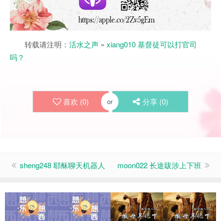
转载请注明：
活水之声
»
xiang010 基督徒可以打官司
吗？
喜欢 (
0
)
分享 (
0
)
or
sheng248 耶稣聊天机器人
moon022 长途跋涉上下班