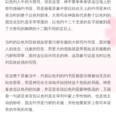
以色列人中的大祭司。但在这里，神不要单单来讲这位地上的
祭司领袖约书亚。而是藉着异象中那位站在天上的约书亚来代
表当时的整个以色列群体。大祭司在神面前代表整个以色列的
观念在旧约是非常明显的，以色列十二个支派的名字就被刻在
了大祭司的胸牌的十二颗不同的宝石上。
当时的以色列百姓就如穿着污秽衣服的大祭司约书亚，面对敌
人的攻击、仇敌的控告，而更大的危险就是带着如这衣服般的
污秽和罪孽，面对这位应许同在的神。这异象可说是当时以色
列百姓处境的写照。
在这整个异象当中，代表以色列的约书亚都是仿佛被动无言的
站在那里，而是神完全主动地开始扭转这个危机的局面。神责
备攻击以色列的仇敌，并且宣告说以色列是蒙神拣选的，又藉
着一句谚语来宣告以色列是在审判中蒙上帝怜悯的。也是他主
动的吩咐，脱去约书亚污秽的衣服，并给他重新穿上祭司本该
有的华美的衣服。