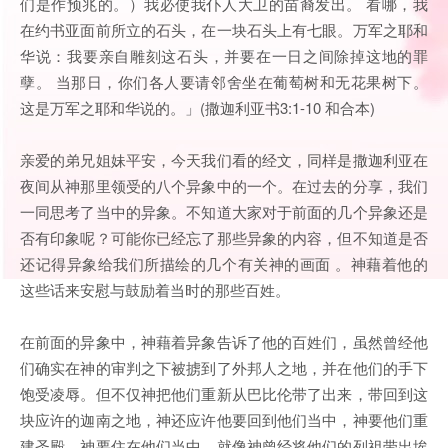
们是作预兆的。）我必使我仆人大卫的苗裔发出。 看哪，我
在约书亚面前所立的石头，在一块石头上有七眼。万军之耶和
华说：我要亲自雕刻这石头，并要在一日之间除掉这地的罪
孽。 当那日，你们各人要请邻舍坐在葡萄树和无花果树下。
这是万军之耶和华说的。」(撒迦利亚书3:1-10 和合本)
亲爱的弟兄姐妹平安，今天我们看的经文，同样是撒迦利亚在
夜间从神那里领受的八个异象中的一个。在过去的分享，我们
一同思考了当中的异象。不知道大家对于前面的几个异象还是
否有印象呢？可能你已经忘了那些异象的内容，但不知道是否
还记得异象给我们所描绘的几个有关神的画面 。神藉着他的
这些话来安慰与鼓励着当时的那些百姓。
在前面的异象中，神藉着异象告诉了他的百姓们，虽然曾经他
们确实在神的审判之下被掳到了外邦人之地，并在他们的手下
饱受凌辱。但不仅神把他们重新从巴比伦带了出来，带回到这
块应许的迦南之地，神还应许他要回到他们当中，神要他们重
建圣殿，神要住在他们当中。就像神曾经将他们的列祖带出埃