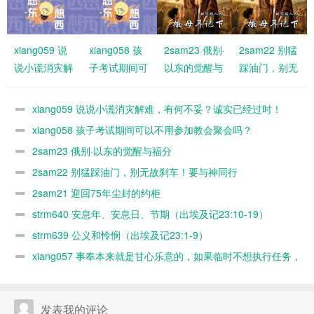
xiang059 说
xiang058 孩
2sam23 俄别·
2sam22 别猛
说小谎消灾解
子考试期间可
以东的觉醒与
踩油门，别无
难，有何不
以不用参加教
福分
故刹车！要与
妥？诚实已经
会聚会吗？
神同行
xiang059 说说小谎消灾解难，有何不妥？诚实已经过时！
过时！
xiang058 孩子考试期间可以不用参加教会聚会吗？
2sam23 俄别·以东的觉醒与福分
2sam22 别猛踩油门，别无故刹车！要与神同行
2sam21 迎回75年尘封的约柜
strm640 安息年、安息日、节期（出埃及记23:10-19）
strm639 公义和怜悯（出埃及记23:1-9）
xiang057 事奉本来就是甘心乐意的，如果临时不想执行任务，
随时可以缺席，何必太认真？又不是上班！
发表我的评论