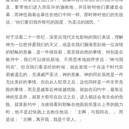
及，要带他们进入所应许的迦南地，并且吩咐他们要建造会
幕，而神也藉着会幕住在他们中间一样。那时神对他们的先祖
说：“你们要归我作祭司的国度，为圣洁的国民。”
对于活着二十一世纪，深受后现代文化影响的我们来说，理解
神为一位慈祥爱我们的天父，或是在我们脑海里刻画一位深情
的耶稣的形象，是一件很容易，甚至很自然的事情。特别是在
敬拜中，我们可以很轻易地、不用思考地就呼求说：“神与我
同在”。但当我们看圣经的时候，就会发现一个在这个时代容
易被遗忘的，充满威严圣洁，神的形象。神的同在虽然是一件
无比美好的事情。但自从人犯罪之后，这也同样是一件非常危
险的事情，而且是越靠近神就越危险。就如在旧约中，最靠近
神的至圣所，就算大祭司在自洁之后，进入都还会有生命的危
险。就算新约中，当彼得看到耶稣在他面前所显出上帝的能力
时，他不是赶快跑上去抱住他说：「主啊，与我同在。」 而
是说：「主啊，离开我，我是个罪人。」