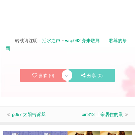
转载请注明：
活水之声
»
wsp092 齐来敬拜——君尊的祭
司
喜欢 (
0
)
分享 (
0
)
or
g097 太阳告诉我
pin313 上帝居住的殿