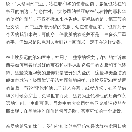
说：“大祭司约书亚，站在耶和华的使者面前，撒但也站在约
书亚的右边，与他作对。”大祭司约书亚站在代表神的耶和华
的使者的面前，不仅有撒旦来控告他。更糟糕的是，第三节的
经文说，“约书亚穿着污秽的衣服，站在使者面前。”也许对于
今天的我们来说，可能穿一件肮脏的衣服并不是一件多么严重
的事。但如果是以色列人看到这个画面却一定不会这样觉得。
在出埃及记的第28章中，神用了一整章的经文，详细的告诉摩
西要如何用各样最好的宝石和材料来制造祭司的衣服和其他装
饰。这些荣耀华美的服饰都是被分别为圣的，这些华美圣洁的
服饰也成为了祭司靠近圣洁神面前的保护。出埃及记28章结尾
的最后一节说“亚伦和他儿子进入会幕，或就近坛，在圣所供
职的时候必穿上，免得担罪而死。这要为亚伦和他的后裔作永
远的定例。”由此可见，异象中的大祭司约书亚穿着污秽的衣
服出现，在圣洁神的面前是何等危险，甚至可怕的一个场景。
亲爱的弟兄姐妹们，我们都知道约书亚确实是这群被虏回归的