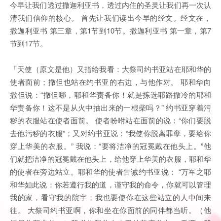
今早让我们透过撒迦利亚书，透过内住的圣灵让我们再一次认
清我们信仰的核心。 首先让我们读出今早的经文。经文在，
撒迦利亚书 第三章，第1节到10节。撒迦利亚书 第一章，第7
节到17节。
「天使（原文是他）又指给我看：大祭司约书亚站在耶和华的
使者面前；撒但也站在约书亚的右边，与他作对。 耶和华向
撒但说：“撒但哪，耶和华责备你！就是拣选耶路撒冷的耶和
华责备你！这不是从火中抽出来的一根柴吗？” 约书亚穿着污
秽的衣服站在使者面前。 使者吩咐站在面前的说：“你们要脱
去他污秽的衣服”；又对约书亚说：“我使你脱离罪孽，要给你
穿上华美的衣服。” 我说：“要将洁净的冠冕戴在他头上。”他
们就把洁净的冠冕戴在他头上，给他穿上华美的衣服，耶和华
的使者在旁边站立。耶和华的使者告诫约书亚说： “万军之耶
和华如此说：你若遵行我的道，谨守我的命令，你就可以管理
我的家，看守我的院宇；我也要使你在这些站立的人中间来
往。 大祭司约书亚啊，你和坐在你面前的同伴都当听。（他