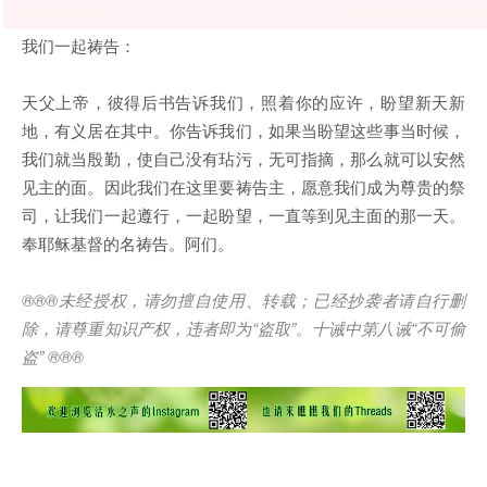
我们一起祷告：
天父上帝，彼得后书告诉我们，照着你的应许，盼望新天新
地，有义居在其中。你告诉我们，如果当盼望这些事当时候，
我们就当殷勤，使自己没有玷污，无可指摘，那么就可以安然
见主的面。因此我们在这里要祷告主，愿意我们成为尊贵的祭
司，让我们一起遵行，一起盼望，一直等到见主面的那一天。
奉耶稣基督的名祷告。阿们。
®®®
未经授权，请勿擅自使用、转载；已经抄袭者请自行删
除，请尊重知识产权，违者即为
“
盗取
”
。十诫中第八诫
“
不可偷
盗
” ®®®