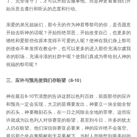
了、完全谨守了，才可以开始去服事他。而是神更看重我们开
始乐意去遵行和听从的态度和行动。
亲爱的弟兄姐妹们，那今天的作为神君尊祭司的你，是否愿意
开始去听神的话呢？开始拒绝罪恶，开始改变自己，也更多的
牺牲和爱那些你原本觉得不可爱的人呢？使神在我们身上祭司
的使命不单发挥在教会中，也可以更多的进入那些充满尔虞我
诈的职场，充满冷漠的社群中呢？使我们真成为带给别人神的
祝福的祭司呢？
三、应许与预兆使我们存盼望（8-10）
神在最后8-10节清楚的告诉这群以色列百姓，前面那些的应许
和预兆一定会实现，大卫的苗裔要发出，神要立一块全能全智
的石头，神要雕刻石头，在一日之间除去全地的罪孽。这些应
许就成为以色列人对弥赛亚的盼望，甚至到今日，许多的犹太
人仍在盼望。他们深信弥赛亚必要来，神的应许绝不会落空。
最后那个坐在葡萄树和无花果树下，当时人所能想到最美好的