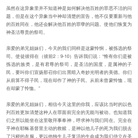
虽然在这异象里并不知道神是如何解决他百姓的罪恶不洁的问
题，但是在这个异象当中神却清楚的宣告，他不仅要重新与他
的百姓同在，他还会解决他百姓的罪孽的问题。使他们恢复为
神圣洁尊贵的祭司。
亲爱的弟兄姐妹们，今天的我们同样是这蒙怜悯，被拣选的祭
司。使徒彼得在（彼前2：9-10）告诉我们说：“惟有你们是被
拣选的族类，是有君尊的祭司，是圣洁的国度，是属神的子
民，要叫你们宣扬那召你们出黑暗入奇妙光明者的美德。你们
从前算不得子民，现在却作了神的子民。从前未曾蒙怜恤，现
在却蒙了怜恤。”
亲爱的弟兄姐妹们，相信今天这里的你我，应该比当时的以色
列百姓更加清楚这种人在罪面前完全的无能与被动。也知道我
们之所以能坐在这里敬拜事奉神，呼求神与我们同在。完全在
乎神在耶稣基督里主动的救赎，是神以他儿子的死为我们脱去
了污秽的衣服，更以他独生儿子复活的生命成为我们侍立在圣