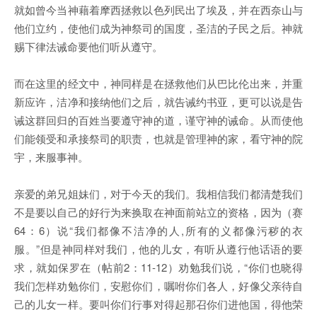
就如曾今当神藉着摩西拯救以色列民出了埃及，并在西奈山与
他们立约，使他们成为神祭司的国度，圣洁的子民之后。神就
赐下律法诫命要他们听从遵守。
而在这里的经文中，神同样是在拯救他们从巴比伦出来，并重
新应许，洁净和接纳他们之后，就告诫约书亚，更可以说是告
诫这群回归的百姓当要遵守神的道，谨守神的诫命。从而使他
们能领受和承接祭司的职责，也就是管理神的家，看守神的院
宇，来服事神。
亲爱的弟兄姐妹们，对于今天的我们。我相信我们都清楚我们
不是要以自己的好行为来换取在神面前站立的资格，因为（赛
64：6）说“我们都像不洁净的人,所有的义都像污秽的衣
服。”但是神同样对我们，他的儿女，有听从遵行他话语的要
求，就如保罗在（帖前2：11-12）劝勉我们说，“你们也晓得
我们怎样劝勉你们，安慰你们，嘱咐你们各人，好像父亲待自
己的儿女一样。要叫你们行事对得起那召你们进他国，得他荣