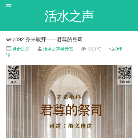
活水之声
wsp092 齐来敬拜——君尊的祭司
灵命进深
活水之声录音室
1061℃
0评
论