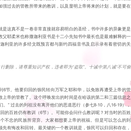
加强过去的管教所带来的教训，以及显明上帝将来的计划，就是要在
就是这真不是一卷非常直接就容易明白的圣经，书中许多的异象更是
教父耶柔米也称撒迦利亚书是十二小先知书中最长也是最难解释的一
撒迦利亚的许多经文既预言都与新约四福音书及启示录有着密切的关
自行删除，请尊重知识产权，违者即为
“
盗取
”
。十诫中第八诫
“
不可偷
1到6节。他要归回的馀民转向万军之耶和华，以免致再遭受上帝的管
致上帝的管教了。这个呼唤发出的时间是在哈该的第二和三篇信息之
” 过去的列祖没有离开他们的恶道恶行（参七8-10，八16-19），
归回的百姓仍有教训（6节）。可能你会问什么教训呢？对当时的百姓
一个不忠的民族所背弃。大家都想要上帝的祝福。但是可以怎么的到
须先有悔改和回转。最关键的一个教训就是，馀民可以归回和存在，