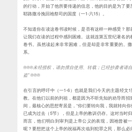
的行动，开始了他所要传递的信息，他的目的是为了要
耶路撒冷挽回祂祭司的国度（一1-六15）。
不知道你在读这卷书读时候，是否有这样一种感受？那
让我们在读的过程中感到困难。这就连第五世纪著名的
卷书。虽然读起来非常困难，但是却是非常重要的。
系。
®®®
未经授权，请勿擅自使用、转载；已经抄袭者请
盗
” ®®®
在引言的呼吁中（一1-6）也就是我们今天的主题经文
教。在他们以前的列祖，都是因为不听先知的劝导而招
间，最核心的思想寄居是，“你们要转向我，我就转向你们。
已成为过去（5节），但是上帝的教训仍存。这对当时
而言，他们明白到审判是上帝公义的表现，因祂曾被
呢？要想把这个上帝的祝福再次临到犯罪之民，那么必