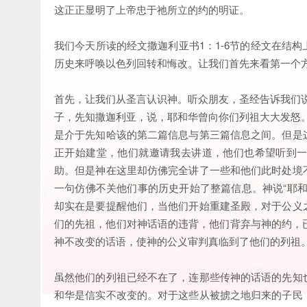
这正正显明了上帝忠于祂所立的约的明证。
我们今天所读的经文撒迦利亚书1：1-6节的经文在结
历史来呼唤以色列回转和悔改。让我们首先来看第一个
首先，让我们从圣言认识神。听众朋友，圣经告诉我们
子，先知撒迦利亚，说，耶和华曾向你们列祖大大发怒
是介于先知哈该的第二篇信息与第三篇信息之间。但是
正开始建堂，他们就邀请我去讲道，他们也希望听到
助。但是神在这里却仿佛完全讲了一些和他们此时处境
一句仿佛不关他们事的历史开始了整篇信息。神说“耶
却实在是要提醒他们，当他们开始重建圣殿，对于公义
们的先祖，他们对神话语的违背，他们背弃与神的约，
神不改变的话语，使神的公义审判真临到了他们的列祖
虽然他们的列祖已经不在了，连那些传神的话语的先知
和华是信实不改变的。对于这些从被掳之地归来的子民