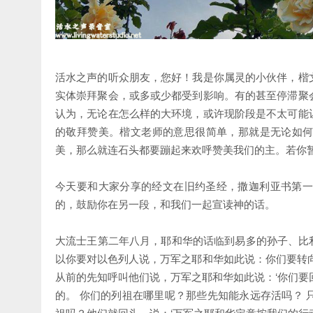
活水之声的听众朋友，您好！我是你属灵的小伙伴，楷
实体崇拜聚会，或多或少都受到影响。有的甚至停滞聚
认为，无论在怎么样的大环境，或许现阶段是不太可能
的敬拜赞美。楷文老师的意思很简单，那就是无论如
美，那么就连石头都要蹦起来欢呼赞美我们的主。若你
今天要和大家分享的经文在旧约圣经，撒迦利亚书第一
的，鼓励你在另一段，和我们一起宣读神的话。
大流士王第二年八月，耶和华的话临到易多的孙子、比利
以你要对以色列人说，万军之耶和华如此说：你们要转
从前的先知呼叫他们说，万军之耶和华如此说：‘你们要
的。 你们的列祖在哪里呢？那些先知能永远存活吗？
祖吗？他们就回头，说：‘万军之耶和华定意按我们的行动作