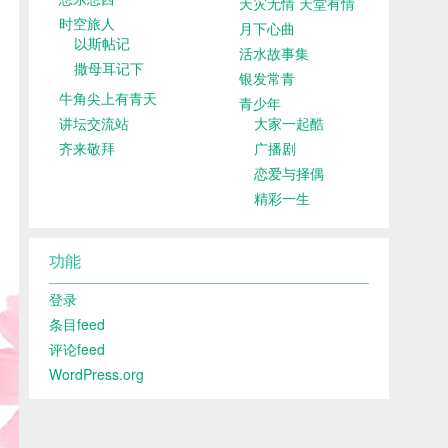
天灾无情 天堂有情
时空旅人
月下心曲
以斯帖记
活水故事集
撒母耳记下
银发常青
牛角尖上有青天
青少年
讲坛交流站
大家一起酷
齐来敬拜
广播剧
恋爱与择偶
精彩一生
功能
登录
条目feed
评论feed
WordPress.org