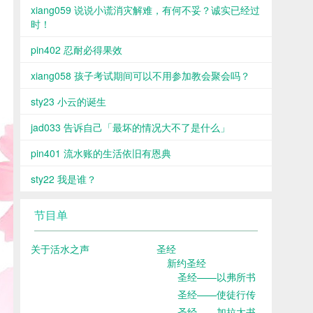
xiang059 说说小谎消灾解难，有何不妥？诚实已经过
时！
pin402 忍耐必得果效
xiang058 孩子考试期间可以不用参加教会聚会吗？
sty23 小云的诞生
jad033 告诉自己「最坏的情况大不了是什么」
pin401 流水账的生活依旧有恩典
sty22 我是谁？
节目单
关于活水之声
圣经
新约圣经
圣经——以弗所书
圣经——使徒行传
圣经——加拉太书