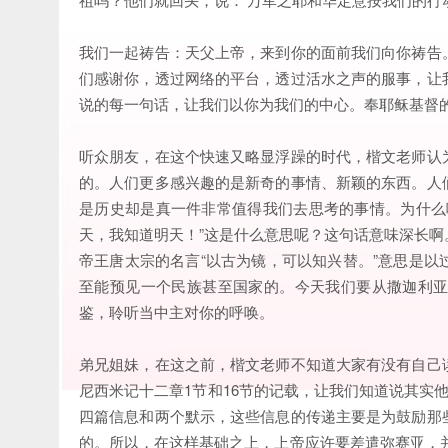
我们一起祷告：天父上帝，来到你的面前我们向你祷告
们感谢你，透过网络的平台，透过活水之声的服事，让
说的每一句话，让我们以你为我们的中心。奉耶稣基督
听众朋友，在这个快速又略显浮躁的时代，楷文老师认
的。人们更多感兴趣的是新奇的事情、新颖的东西。人
是历史却是真一件非常值得我们去思考的事情。为什么
天，我知道明天！”这是什么意思呢？这句话意味深长
帝王唐太宗的名言“以古为镜，可以知兴替。”意思是
至能预见一个民族甚至国家的。今天我们要从撒迦利
鉴，聆听当中主对你的呼唤。
弟兄姐妹，在这之前，楷文老师不知道大家有没有自己
尼西米记十二章1节和16节的记载，让我们知道说其实
四篇信息和两个默示，这些信息的传递主要是为鼓励那
的。所以，在这样基础之上，上帝应许要差遣弥赛亚，