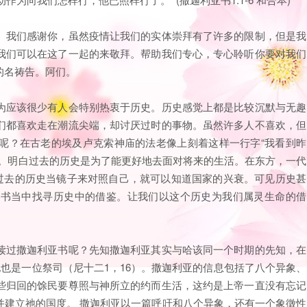
。我们感谢你，虽然疫情让我们的实体崇拜有了许多的限制，但是我
我们可以在这了一起的来敬拜。帮助我们专心，专心聆听你要对我们
的名祷告。阿们。
为应该很少有人会特别热衷于历史。历史感觉上都是比较沉默与无趣
们都喜欢走在潮流尖端，却讨厌过时的事物。虽然许多人不喜欢，但
呢？在古老的埃及卢克索神庙的法老像上刻着这样一行字“我看到昨
啊。明白过去的历史是为了能更好地去面对将来的生活。在东方，一代
以过去的历史当镜子来对照自己，就可以知道国家的兴衰。可见历史甚
亚书当中找寻历史中的借鉴。让我们以这个历史为我们属灵生命的借
读过撒迦利亚书呢？先知撒迦利亚其实与哈该同一个时期的先知，在
他也是一位祭司（尼十二1，16）。撒迦利亚的信息包括了八个异象、
些归回的馀民要尊照与神所立的约而生活，这约是上帝一直没有忘记
并建立祂的国度。 撒迦利亚以一篇呼吁和八个异象，还有一个象徵性