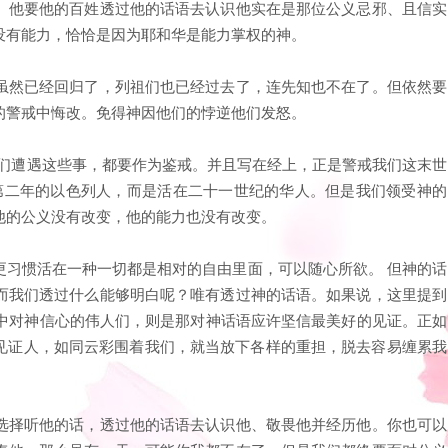
。他要他的百姓透过他的话语去认识他实在是那位公义忌邪、且信实
没有能力，恰恰是因为耶和华是能力掌权的神。
虽然已经回归了，列祖们也已经过去了，连先知也不在了。但依然要
的警戒中悔改。免得神因他们的悖逆他们发怒。
他们遭遇这些事，都要作为鉴戒。并且写在经上，正是警戒我们这末世
乌第二年的以色列人，而是活在二十一世纪的华人。但是我们领受神的
他的公义没有改变，他的能力也没有改变。
更习惯活在一种一切都是相对的自由里面，可以随心所欲。 但神的话
而我们透过什么能够明白呢？唯有透过神的话语。如果说，这里提到
章中对神信心的伟人们，则是那对神话语应许坚信最美好的见证。正如
的见证人，如同云彩围着我们，就当放下各样的重担，脱去容易缠累我
选择听他的话，透过他的话语去认识他、敬畏他并经历他。你也可以