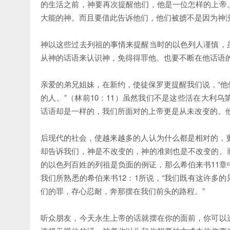
的生活之前，神要再次提醒他们，他是一位怎样的上帝
大能的神。而且要借此告诉他们，他们被掳不是因为神
神以这些过去列祖的事情来提醒当时的以色列人谨慎，
从神的话语来认识神，免得得罪他。也要不断在他话语
亲爱的弟兄姐妹，在新约，使徒保罗更提醒我们说，“
的人。”（林前10：11）虽然我们不是这些活在大利
话语却是一样的，我们所面对的上帝更是从未改变的。
后现代的社会，使越来越多的人认为什么都是相对的，
却告诉我们，神是不改变的，神的准则也是不改变的。
的以色列百姓的列祖是负面的例证，那么希伯来书11
我们所熟悉的希伯来书12：1所说，“我们既有这许多
们的罪，存心忍耐，奔那摆在我们前头的路程。”
听众朋友，今天永生上帝的话就摆在你的面前，你可以