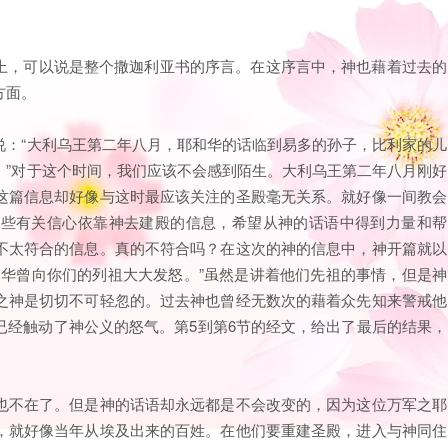
构上，可以说是整个撒迦利亚书的序言。在这序言中，神也藉着过去的
方面。
说：“大利乌王第二年八月，耶和华的话临到易多的孙子，比利家的儿
。”对于这个时间，我们应该不会感到陌生。大利乌王第二年八月刚好
这篇信息却好像与这时最应该关注的圣殿毫无关系。就好像一间教会
一些有关信心依靠神去建殿的信息，希望从神的话语中得到力量和帮
不太符合的信息。真的不符合吗？在这次的神的信息中，神开篇就以
和华曾向你们的列祖大大发怒。”虽然是讲着他们先祖的事情，但是神
之神是切切不可轻忽的。过去神也曾经无数次的藉着众先知来警戒他
已经触动了神公义的怒气。第5到第6节的经文，给出了最后的结果，
。
也不在了。但是神的话语却永远都是不会改变的，因为这位万军之耶
，就好像当年从埃及出来的百姓。在他们要重建圣殿，进入与神同住