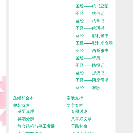
圣经——约书亚记
圣经——约伯记
圣经——约拿书
圣经——约珥书
圣经——耶利米书
圣经——耶利米哀歌
圣经——西番雅书
圣经——诗篇
圣经——路得记
圣经——那鸿书
圣经——阿摩司书
圣经——雅歌
圣经和合本
奉献支持
整装待发
文字专栏
基要真理
专题讨论
异端分辨
共享好文章
教会结构与事工发展
天路甘泉