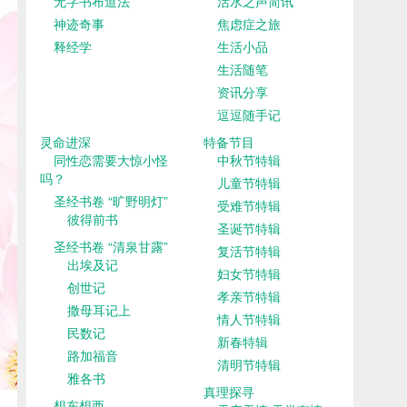
无字书布道法
活水之声简讯
神迹奇事
焦虑症之旅
释经学
生活小品
生活随笔
资讯分享
逗逗随手记
灵命进深
特备节目
同性恋需要大惊小怪
中秋节特辑
吗？
儿童节特辑
圣经书卷 “旷野明灯”
受难节特辑
彼得前书
圣诞节特辑
圣经书卷 “清泉甘露”
复活节特辑
出埃及记
妇女节特辑
创世记
孝亲节特辑
撒母耳记上
情人节特辑
民数记
新春特辑
路加福音
清明节特辑
雅各书
真理探寻
想东想西