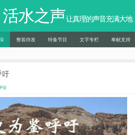
活水之声
让真理的声音充满大地
深
整装待发
特备节目
文字专栏
奉献支持
呼吁
评论