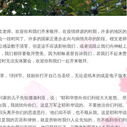
文老师。欢迎你和我们齐来敬拜。在疫情肆虐的时期，许多的地区的
会一段时间了。许多的国家正逐步走向与病情共存的阶段。楷文老师
让感染数字清零。但是这不应该影响我们，或者说阻止我们向神献上
何，我们都得要敬拜赞美。因为耶稣基督告诉我们，若我们不起来赞
暂时无法实体聚会，欢迎你和我们一起齐来敬拜。
章，1到6节。鼓励你打开自己当圣经，无论是纸本的或是电子版本
家的儿子先知撒迦利亚，说： “耶和华曾向你们列祖大大发怒。 所
向我，我就转向你们。这是万军之耶和华说的。 不要效法你们列祖。
回头离开你们的恶道恶行。’他们却不听，也不顺从我。这是耶和华说
 只是我的言语和律例，就是所吩咐我仆人众先知的，岂不临到你们列
为向我们怎样行，他已照样行了。’”(撒迦利亚书1:1-6 和合本)