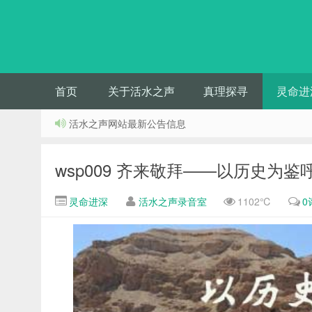
首页
关于活水之声
真理探寻
灵命进
活水之声网站最新公告信息
wsp009 齐来敬拜——以历史为鉴
灵命进深
活水之声录音室
1102℃
0