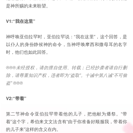
是神所赐的未来盼望。
V1:“我在这里”
神呼唤亚伯拉罕时，亚伯拉罕说：“我在这里”，这个回答，是
以仆人的身份静候神的命令，当神呼唤摩西和撒母耳的名字
时，他们也如此回答。
®®®未经授权，请勿擅自使用、转载；已经抄袭者请自行删
除，请尊重知识产权，违者即为“盗取”。十诫中第八诫“不可偷
盗” ®®®
V2:“带着”
第二节神命令亚伯拉罕带着他的儿子，把他献为燔祭。“带
着”这个字，希伯来文文法含有“由于你准备好顺服我，带着你
的儿子来”这样的含义在内。