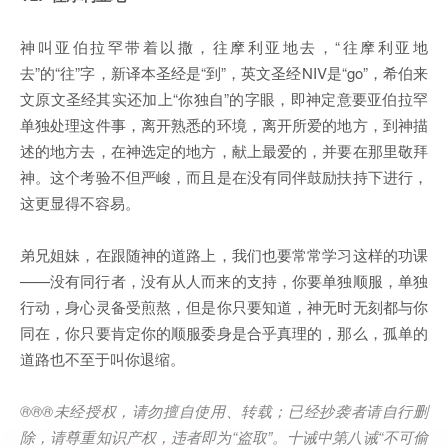
神叫亚伯拉罕带着以撒，往摩利亚地去，“往摩利亚地
去”的“往”字，新译本圣经是“到”，英文圣经NIV是“go”，希伯来
文原文圣经其实还加上“你独自”的字眼，即神定意要亚伯拉罕
单独处理这件事，离开熟悉的环境，离开所爱的地方，到神描
述的地方去，在神选定的地方，献上最爱的，并要在那里敬拜
神。这个考验不但严峻，而且是在没有同伴鼓励扶持下进行，
这更显得不容易。
弟兄姐妹，在跟随神的道路上，我们也要常常学习这样的功课
——没有同行者，没有从人而来的支持，你要单独顺服，单独
行动，身心灵备受煎熬，但是你只要知道，神无时无刻都与你
同在，你只要肯定你的顺服委身是合乎真理的，那么，孤单的
道路也不至于叫你退缩。
®®®未经授权，请勿擅自使用、转载；已经抄袭者请自行删
除，请尊重知识产权，违者即为“盗取”。十诫中第八诫“不可偷