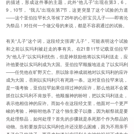
的描述，形成这件事的主题，此外“他儿子”出现在第3，6，
9，10节， “我儿”出现在第7节，这更突显了这个试验的力道
——这个亚伯拉罕长久等候了25年的心肝宝贝儿子——即将沦
为祭品！对任何一个做父母的来说，都是不容易通过的试验。
有关“儿子”这个词，这段经文强调“儿子”，可能表明这个试验
和之前以实玛利被赶走的事有关。在21章11节记载亚伯拉罕
为“他儿子”以实玛利忧伤，但是神鼓励他将以实玛利送走，应
许他要使以实玛利成为大国。亚伯拉罕顺服地送走了以实玛利
——任凭他在旷野灭亡。所以除非神成就祂对以实玛利的应许
成为大国，否则以实玛利只有死路一条。这对亚伯拉罕来说，
是一项考验，亚伯拉罕如果信得过神的应许，那么他就不会紧
抓住以实玛利不肯放手。他顺服神的吩咐，把以实玛利送走，
表示他相信神的应许。而如今在这段经文里，他面对一个更严
峻的考验，神吩咐他杀了这个独生爱子以撒，因为献祭就是要
先处理祭品，如何处理？首先的步骤就是杀死那个作为祭品的
动物。当初要放弃以实玛利也许还没那么困难，因为不用亲手