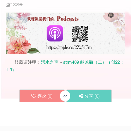
盗” ®®®
转载请注明：
活水之声
»
strm409 献以撒（二）（创22：
1-3）
喜欢 (
0
)
分享 (
0
)
or