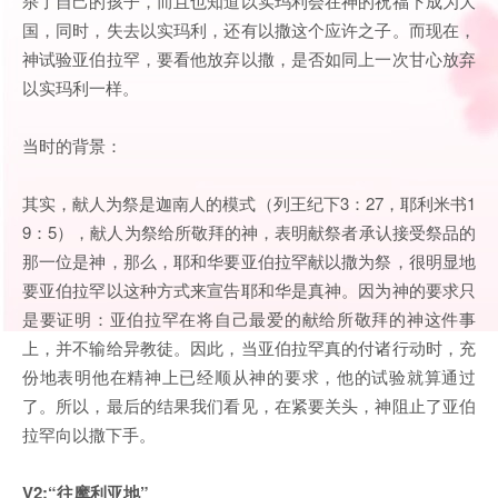
杀了自己的孩子，而且也知道以实玛利会在神的祝福下成为大
国，同时，失去以实玛利，还有以撒这个应许之子。而现在，
神试验亚伯拉罕，要看他放弃以撒，是否如同上一次甘心放弃
以实玛利一样。
当时的背景：
其实，献人为祭是迦南人的模式（列王纪下3：27，耶利米书1
9：5），献人为祭给所敬拜的神，表明献祭者承认接受祭品的
那一位是神，那么，耶和华要亚伯拉罕献以撒为祭，很明显地
要亚伯拉罕以这种方式来宣告耶和华是真神。因为神的要求只
是要证明：亚伯拉罕在将自己最爱的献给所敬拜的神这件事
上，并不输给异教徒。因此，当亚伯拉罕真的付诸行动时，充
份地表明他在精神上已经顺从神的要求，他的试验就算通过
了。所以，最后的结果我们看见，在紧要关头，神阻止了亚伯
拉罕向以撒下手。
V2:“往摩利亚地”