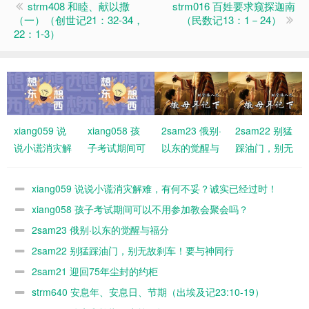
strm408 和睦、献以撒
strm016 百姓要求窥探迦南
（一）（创世记21：32-34，
（民数记13：1－24）
22：1-3）
xiang059 说
xiang058 孩
2sam23 俄别·
2sam22 别猛
说小谎消灾解
子考试期间可
以东的觉醒与
踩油门，别无
难，有何不
以不用参加教
福分
故刹车！要与
妥？诚实已经
会聚会吗？
神同行
xiang059 说说小谎消灾解难，有何不妥？诚实已经过时！
过时！
xiang058 孩子考试期间可以不用参加教会聚会吗？
2sam23 俄别·以东的觉醒与福分
2sam22 别猛踩油门，别无故刹车！要与神同行
2sam21 迎回75年尘封的约柜
strm640 安息年、安息日、节期（出埃及记23:10-19）