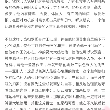
败。让我们先谈谈扫罗早期的光辉吧！扫罗在青年的时期所具
备的条件实在叫人刮目相看，寄予厚望。他外表强健、高大、
俊美，他内在谦卑、洒脱、体恤人、有广阔的胸襟、敢爱敢
恨，在面对危机的时候表现出果断和勇气。听众朋友，一个如
此兼具外在美和内在美的人世间真是难求啊，对吗？
不但这样，当扫罗受膏作王以后，神在他的属灵生命里赐下不
少的恩典，使他可以胜任作王的职责，神赐给他一个“新心”，
使他有作王的心志。神的灵大大感动他，使他也可以说预言，
神更感动一群人跟随他使他有一群可以信任的内阁人员。不但
这样，当他一登基作王，神就帮助他击败了以色列人的仇敌
——亚扪人；这是以色列人最提心吊胆的仇敌，这个胜利使扫
罗在以色列人的心目中的地位如日中天，光辉无比。而当时年
轻的扫罗并没有因为这些成就而沾沾自喜，相反地他谨慎地守
着自己的岗位，尽自己的本分。听众朋友，如果扫罗一生一世
都这样守住这些美德和恩典，那该多好啊！相信他一定可以被
神更大地使用，并且流芳百世，但是很可惜，他在不久以后就
失败了、堕落了。扫罗早期光明满途的政治生涯，不久就乌云