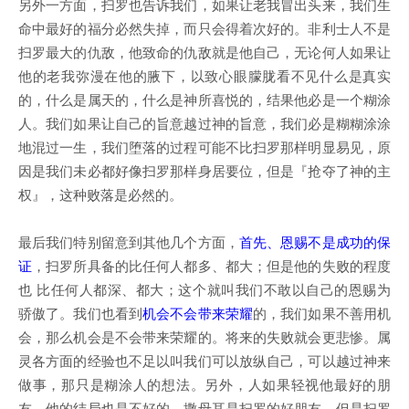
另外一方面，扫罗也告诉我们，如果让老我冒出头来，我们生
命中最好的福分必然失掉，而只会得着次好的。非利士人不是
扫罗最大的仇敌，他致命的仇敌就是他自己，无论何人如果让
他的老我弥漫在他的腋下，以致心眼朦胧看不见什么是真实
的，什么是属天的，什么是神所喜悦的，结果他必是一个糊涂
人。我们如果让自己的旨意越过神的旨意，我们必是糊糊涂涂
地混过一生，我们堕落的过程可能不比扫罗那样明显易见，原
因是我们未必都好像扫罗那样身居要位，但是『抢夺了神的主
权』，这种败落是必然的。
最后我们特别留意到其他几个方面，
首先、恩赐不是成功的保
证
，扫罗所具备的比任何人都多、都大；但是他的失败的程度
也 比任何人都深、都大；这个就叫我们不敢以自己的恩赐为
骄傲了。我们也看到
机会不会带来荣耀
的，我们如果不善用机
会，那么机会是不会带来荣耀的。将来的失败就会更悲惨。属
灵各方面的经验也不足以叫我们可以放纵自己，可以越过神来
做事，那只是糊涂人的想法。另外，人如果轻视他最好的朋
友，他的结局也是不好的。撒母耳是扫罗的好朋友，但是扫罗