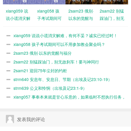
xiang059 说
xiang058 孩
2sam23 俄别·
2sam22 别猛
说小谎消灾解
子考试期间可
以东的觉醒与
踩油门，别无
难，有何不
以不用参加教
福分
故刹车！要与
妥？诚实已经
会聚会吗？
神同行
xiang059 说说小谎消灾解难，有何不妥？诚实已经过时！
过时！
xiang058 孩子考试期间可以不用参加教会聚会吗？
2sam23 俄别·以东的觉醒与福分
2sam22 别猛踩油门，别无故刹车！要与神同行
2sam21 迎回75年尘封的约柜
strm640 安息年、安息日、节期（出埃及记23:10-19）
strm639 公义和怜悯（出埃及记23:1-9）
xiang057 事奉本来就是甘心乐意的，如果临时不想执行任务，
随时可以缺席，何必太认真？又不是上班！
发表我的评论