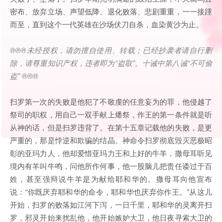
密布、放弃立场、声望低降、退化败落、悲剧重重，一一接踵
而至，直到这个一代英雄在沙场伏刀自杀，血染黄沙为止。
®®®
未经授权，请勿擅自使用、转载；已经抄袭者请自行删
除，请尊重知识产权，违者即为
“
盗取
”
。十诫中第八诫
“
不可偷
盗
” ®®®
扫罗第一次的失败是他犯了不敬虔的任意妄为的罪，他侵越了
祭司的职权，用自己一双手献上燔祭，作王的第一条件就是听
从神的话，但是扫罗违背了。在第十五章记载他的失败，是更
严重的，那是悖逆和欺骗的结晶。神命令扫罗彻底毁灭恶极昭
彰的亚玛力人，他却爱惜亚玛力王和上好的牛羊，撒母耳听见
境内有羊叫牛鸣，问他所作何事，他一股脑儿把责任诿过于百
姓，甚至强辩说牛羊是为献给耶和华的。撒母耳向他宣布
说：“你既厌弃耶和华的命令，耶和华也厌弃你作王。”从这儿
开始，扫罗的败落如江河下泻，一日千里，耶和华的灵离开扫
罗，邪灵开始来扰乱他，他开始嫉妒大卫，他日夜寻索大卫的