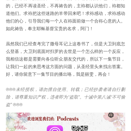
的，已经不再读圣经，不再祷告的，主袮都认识他们，袮都知
道他们。求袮把这些迷路的羊带回来吧！求袮感动，求袮感动
他们的心，引导我们每一个人在袮面前做一个合袮心意的人。
如此祷告，奉主耶稣基督宝贵的名求，阿门！
虽然我们已经查考完了撒母耳记上这卷书了，但是大卫到底怎
么登基，大卫到底面对扫罗的去世是一个怎么样的一个反应，
我相信这都是需要向各位听众朋友交代的，所以下一集节目，
让我们一起的来思考这方面的问题，从圣经里头来找出答案。
好，请你留意下一集节目的播出咯，我是丽雯，再会！
®®®
未经授权，请勿擅自使用、转载；已经抄袭者请自行删
除，请尊重知识产权，违者即为
“
盗取
”
。十诫中第八诫
“
不可偷
盗
” ®®®