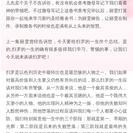
儿先卖个关子不告诉你，有没有机会查考撒母耳记下我们看看
神的带领吧。不过撒母耳记上这卷书查考完毕以后，丽雯打算
跟你一起地来学习新约圣经雅各书；为丽雯祷告，让丽雯在制
作、录制雅各书的时候也是满有从上头来的智慧。
上一集丽雯曾经告诉您，今天要给扫罗的一生作个总结。是
的,扫罗的一生的确有很多值得我们学习、警惕的事，让我们
今天就来谈谈扫罗吧！
扫罗是以色列历史中最特出也是最悲惨的人物之一。我们如果
对最高价值和人生要义仍然有所向往的话，那么扫罗的一生应
该对我们有所警惕。从一方面来说，他是一个极其英俊的人，
从另外一方面来说他也是一个极其丑陋的人。他是一个既伟大
又渺小的人物。他的出现叫人精神为之一振，但他的失败却叫
人黯然神伤，而他堕落的过程应该叫我们每一个人都要小心提
防。我们特别留意他一生中的三个阶段：那就是第一、早期的
光辉；第二阶段是后来的失败堕落；第三阶段就是最终的失