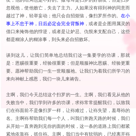
忽视他，使他败亡，失去了主力。人如果没有得到神的同意而
越过了神，轻举妄动；他只会自招烦恼，像扫罗所作的。
在小
事上不忠于神，日后必定会完全背叛神
，或者是企图用属灵的
借口来掩饰他的悖逆，或者是让妒忌、仇恨来支配自己，这些
都是糊涂人的糊涂事，到头来必自招败坏。
谈到这儿，让我们简单地总结我们这一集要学的功课，那就
是：恩赐很重要，经验很重要；但是顺服神比恩赐、经验更重
要。愿神帮助我们一生一世顺服祂。让我们为着我们所学习的
来向神献上感恩，我们一块儿来祷告。
主啊，我们今天总结这个扫罗的一生。主啊，我们看见从他的
失败当中，我们学到许多的功课，求袮常常提醒我们，以致我
们在袮面前不是像扫罗一样，让袮难过，让袮失望，羞辱袮的
名。主啊袮帮助我们每一个人，叫我们奔跑天路的时候，我们
从开始一直奔跑到见你的面的时候，这一条的道路上我们都紧
紧地依靠袮，抓住袮。主啊，我们当中有软弱的，已经离开袮