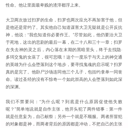
性命。他让里面最卑贱的渣滓都浮上来。
大卫两次放过扫罗的生命，扫罗也两次应允不再加害于他，但
是他还是背约了。其实他自己知道谋害大卫无疑就是公开反抗
神，他说：“我也知道你必要作王。”尽管如此，他仍要治大卫
于死地，这出的悲剧的最后一幕，在二十八和三十一章；扫罗
在失去神的灵之后，内心落在末期的黑暗里头，终于去找隐·
多珥交鬼的女巫了，很可悲哦！这个一度乐于与天上的神交通
的英雄为什么会堕落到这个地步，要寻找鬼魂的启示呢？扫罗
真的是完了。他卧尸沙场连同他三个儿子，包括约拿单一同丧
命。读过圣经的没有不惊奇一个如此崇高的人会堕落到如此深
的深渊。
我们不禁要问：“为什么呢？到底是什么原因促使他失败
呢？”简单地说就是自作主张，他开头犯了两件错事：第一件
就是任意妄为，自己献祭；另外一个就是不顺服。两者所冒犯
的对象都是神，而两者背后的原因都是冲动，不把自己的主张