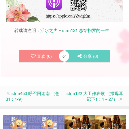
转载请注明：
活水之声
»
strm121 总结扫罗的一生
喜欢 (
0
)
分享 (
0
)
or
strm453 呼召回迦南 （创
strm122 大卫作哀歌 （撒母耳
31：1-9）
记下1：1－27）