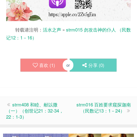
转载请注明：
活水之声
»
strm015 勿攻击神的仆人 （民数
记12：1－16）
喜欢 (
1
)
分享 (
0
)
or
strm408 和睦、献以撒
strm016 百姓要求窥探迦南
（一）（创世记21：32-34，
（民数记13：1－24）
22：1-3）