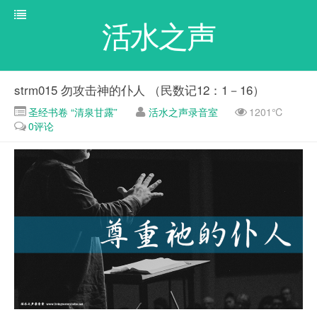
活水之声
strm015 勿攻击神的仆人 （民数记12：1－16）
圣经书卷 “清泉甘露”
活水之声录音室
1201℃
0评论