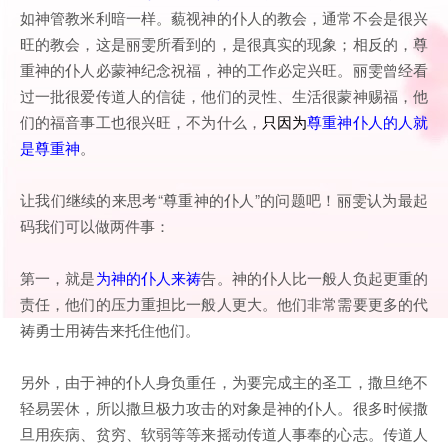
如神管教米利暗一样。藐视神的仆人的教会，通常不会是很兴
旺的教会，这是丽雯所看到的，是很真实的现象；相反的，尊
重神的仆人必蒙神纪念祝福，神的工作必定兴旺。丽雯曾经看
过一批很爱传道人的信徒，他们的灵性、生活很蒙神赐福，他
们的福音事工也很兴旺，不为什么，
只因为
尊重神仆人的人就
是尊重神
。
让我们继续的来思考“尊重神的仆人”的问题吧！丽雯认为最起
码我们可以做两件事：
第一，就是
为神的仆人来祷
告。神的仆人比一般人负起更重的
责任，他们的压力重担比一般人更大。他们非常需要更多的代
祷勇士用祷告来托住他们。
另外，由于神的仆人身负重任，为要完成主的圣工，撒旦绝不
轻易罢休，所以撒旦极力攻击的对象是神的仆人。很多时候撒
旦用疾病、贫穷、软弱等等来摇动传道人事奉的心志。传道人