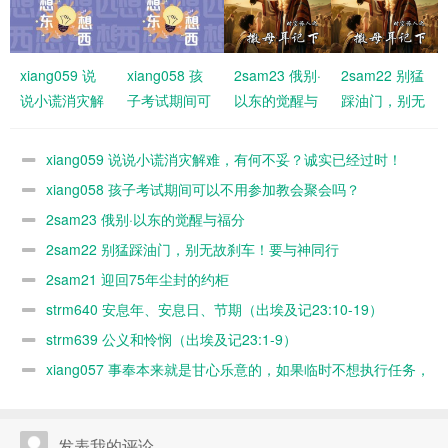
xiang059 说
xiang058 孩
2sam23 俄别·
2sam22 别猛
说小谎消灾解
子考试期间可
以东的觉醒与
踩油门，别无
难，有何不
以不用参加教
福分
故刹车！要与
妥？诚实已经
会聚会吗？
神同行
xiang059 说说小谎消灾解难，有何不妥？诚实已经过时！
过时！
xiang058 孩子考试期间可以不用参加教会聚会吗？
2sam23 俄别·以东的觉醒与福分
2sam22 别猛踩油门，别无故刹车！要与神同行
2sam21 迎回75年尘封的约柜
strm640 安息年、安息日、节期（出埃及记23:10-19）
strm639 公义和怜悯（出埃及记23:1-9）
xiang057 事奉本来就是甘心乐意的，如果临时不想执行任务，
随时可以缺席，何必太认真？又不是上班！
发表我的评论