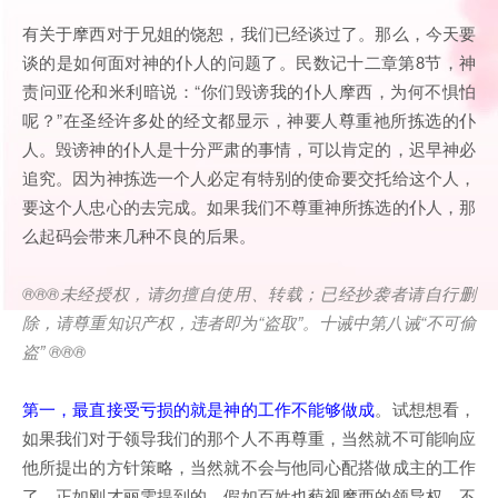
有关于摩西对于兄姐的饶恕，我们已经谈过了。那么，今天要
谈的是如何面对神的仆人的问题了。民数记十二章第8节，神
责问亚伦和米利暗说：“你们毁谤我的仆人摩西，为何不惧怕
呢？”在圣经许多处的经文都显示，神要人尊重祂所拣选的仆
人。毁谤神的仆人是十分严肃的事情，可以肯定的，迟早神必
追究。因为神拣选一个人必定有特别的使命要交托给这个人，
要这个人忠心的去完成。如果我们不尊重神所拣选的仆人，那
么起码会带来几种不良的后果。
®®®
未经授权，请勿擅自使用、转载；已经抄袭者请自行删
除，请尊重知识产权，违者即为
“
盗取
”
。十诫中第八诫
“
不可偷
盗
” ®®®
第一，最直接受亏损的就是神的工作不能够做成
。试想想看，
如果我们对于领导我们的那个人不再尊重，当然就不可能响应
他所提出的方针策略，当然就不会与他同心配搭做成主的工作
了。正如刚才丽雯提到的，假如百姓也藐视摩西的领导权，不