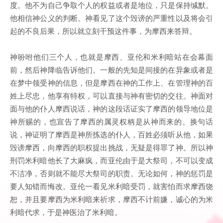
度。他不为自己争取个人的权益或者是地位，只是保持缄默。
他相信神公义的判断。神看见了这个毁谤的严重性以及将会引
起的不良后果，所以就立刻干预这件事，为摩西来答辩。
神吩咐他们三个人，也就是摩西、亚伦和米利暗站在会幕面
前，然后神降临告诉他们。一般的先知是间接的在异象或者是
在梦中领受神的信息，但是摩西在神的工作上、在管理神的百
姓上尽忠，他享有特权，可以直接与神有密切的交往。神面对
面与他的仆人摩西说话，神的这段话证实了摩西的领导地位是
神所赐的，也宣告了摩西的属灵权柄是从神而来的。换句话
说，神证明了摩西是神所拣选的仆人，百姓必须听从他，如果
毁谤摩西，向摩西的职权提出挑战，无疑是得罪了神。所以神
刑罚米利暗他长了大麻疯，而亚伦由于是大祭司，不可以变成
不洁净，否则就不能尽大祭司的职责。无论如何，神的惩罚是
要人知错而悔改。亚伦一看见米利暗受罚，就害怕而求摩西饶
恕，并且要摩西为米利暗来祈求，摩西不计前嫌，诚心的为米
利暗代求，于是神医治了米利暗。