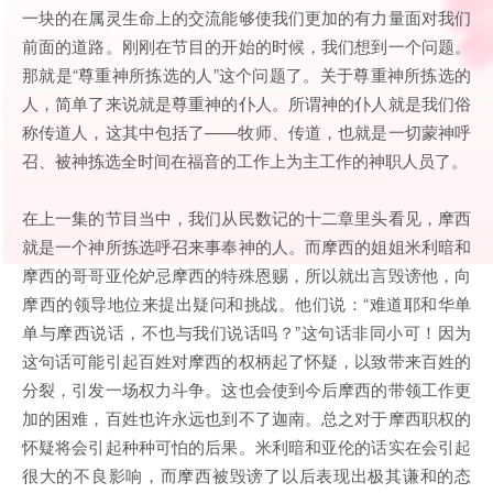
一块的在属灵生命上的交流能够使我们更加的有力量面对我们
前面的道路。刚刚在节目的开始的时候，我们想到一个问题。
那就是“尊重神所拣选的人”这个问题了。关于尊重神所拣选的
人，简单了来说就是尊重神的仆人。所谓神的仆人就是我们俗
称传道人，这其中包括了——牧师、传道，也就是一切蒙神呼
召、被神拣选全时间在福音的工作上为主工作的神职人员了。
在上一集的节目当中，我们从民数记的十二章里头看见，摩西
就是一个神所拣选呼召来事奉神的人。而摩西的姐姐米利暗和
摩西的哥哥亚伦妒忌摩西的特殊恩赐，所以就出言毁谤他，向
摩西的领导地位来提出疑问和挑战。他们说：“难道耶和华单
单与摩西说话，不也与我们说话吗？”这句话非同小可！因为
这句话可能引起百姓对摩西的权柄起了怀疑，以致带来百姓的
分裂，引发一场权力斗争。这也会使到今后摩西的带领工作更
加的困难，百姓也许永远也到不了迦南。总之对于摩西职权的
怀疑将会引起种种可怕的后果。米利暗和亚伦的话实在会引起
很大的不良影响，而摩西被毁谤了以后表现出极其谦和的态