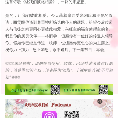
这首诗歌《让我们彼此相爱》，一块的来思想。
是的，让我们彼此相爱。今天藉着摩西受米利暗和亚伦的毁
谤，丽雯跟你谈到尊重神所拣选的仆人的话题，盼望今后传道
人与信徒之间更同心更彼此相爱，兴旺主的福音荣耀主的名。
我是你的属灵伙伴——林丽雯，但愿你有一位好的传道人领导
你。假如你已经是传道、牧师，也但愿你更忠心的为主摆上。
祝你力上加力、恩上加恩，永不退后。下一集节目，再会。
®®®
未经授权，请勿擅自使用、转载；已经抄袭者请自行删
除，请尊重知识产权，违者即为
“
盗取
”
。十诫中第八诫
“
不可偷
盗
” ®®®