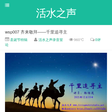
活水之声
wsp007 齐来敬拜——千里追寻主
圣诞节特辑
活水之声录音室
960℃
0评
论