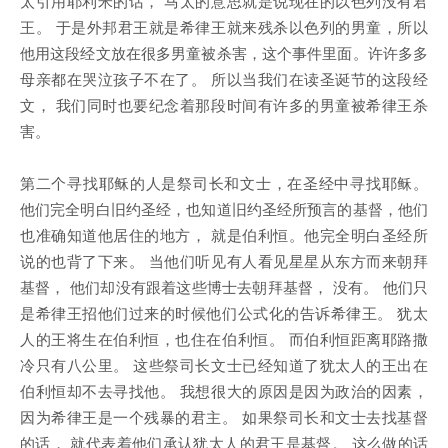
太引用耶利米的话， 马太的意思就是说现在的以色列没有君
王。 于是外邦君王就是希律王就来残杀以色列的男童，所以
他用这段经文放在很多男童被杀害，这个事件里面。许许多多
母亲都在哭泣孩子不在了。 所以当我们在读圣诞节的这段经
文， 我们同时也要纪念着那段时间有许多的男童被希律王杀
害。
第二个寻找耶稣的人是祭司长和文士，在圣经中寻找耶稣。
他们完全明白旧约圣经，也知道旧约圣经所预言的基督，他们
也准确知道他居住的地方， 就是伯利恒。他完全明白圣经所
说的也背了下来。 当他们听见有人看见星星从东方而来朝拜
基督， 他们却没有跟着这些博士去朝拜基督， 没有。 他们只
是希律王招他们过来的时候他们公式化的告诉希律王。 犹太
人的王将生在伯利恒，也住在伯利恒。 而伯利恒距离耶路撒
冷只有八公里。 这些祭司长文士已经知道了犹太人的王出在
伯利恒却不去寻找他。 我想很大的原因是因为政治的因素，
因为希律王是一个残暴的君主。 如果祭司长和文士去找基督
的话， 就代表着他们承认犹太人的君王是基督。 这么做的话