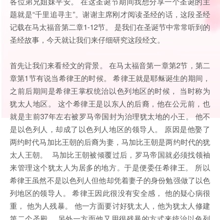
各位弟兄姐妹平安。 在这圣诞节期间我想分享一个圣诞的主
题就是“千里追寻主”。谢谢主席刚才阅读圣经的话，这段圣经
记载在马太福音第二章1-12节。 是我们在圣诞节中常常听到的
圣经故事，今天就让我们来仔细研究这段经文。
首先让我们来看经文的背景。 在马太福音第一章第2节，第二
章第1节有说当希律王的时候。 希律王就是耶稣诞生的期间，
之前后期间是希律王掌权统治以色列地区的时候， 当时称为
犹太人地区。 这个希律王是以东人的后裔，他在公元前，也
就是主前37年左右被罗马帝国封为治理犹太地的小王。 他不
是以色列人，却成了以色列人地区的领导人。 原因是他娶了
两约时代马加比王朝的后裔为妻，马加比王朝是两约时代的犹
太人王朝。 马加比王朝被倾覆过后，罗马帝国就必须找领袖
来管理这个犹太人为居多的地方。于是便委任希律王。 所以
希律王虽然不是以色列人但他却凭着妻子的身份勉强做了以色
列地区的领导人。 希律王因此很没有安全感， 他的疑心病很
重， 他为人残暴。 他一方面要讨好犹太人，他为犹太人修建
第二个圣殿。 另外一方面他又用很残暴的方式来统治以色列