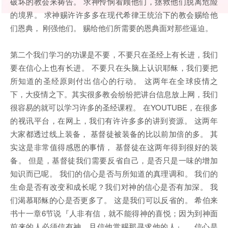
破坏的教会来祷告。 求神怜悯看顾他们，拯救他们脱离危险
的境界。 求神赐许许多多在现代希律王统治下的教会赐给他
们恩典， 刚强他们。 赐给他们所需要的恩典面对那些逼迫。
第二个我们学习的功课是不要，不要只在圣经上有长进，我们
要在信心上也有长进。 不要只在头脑上认识耶稣，我们要把
所知道的圣经原则付出信心的行动。 这两年在全球疫情之
下，大疫情之下。其实很多教会纷纷把讲台信息放上网，我们
很容易的就可以学习许多的圣经课程。 在YOUTUBE，在很多
的视讯平台，在网上，我们有许许多多的讲到资源。 这两年
大家都透过线上装备， 基督徒被装备的比以前加倍的多。 其
实这是非常值得感恩的事情， 基督徒在这两年得到很好的装
备。 但是，基督徒我们需要反省自己，是否只是一味的增加
知识而已呢。 我们的信心是否与所知道的真理调和。 我们的
生命是否有改变和成长呢？我们对神的信心是否有加深。 我
们渴慕耶稣的心是否更多了。 这是我们可以反省的。 希伯来
书十一章6节说『人非有信，就不能得神的喜悦；因为到神面
前来的人必须信有神，且信他赏赐那寻求他的人』。 信心是