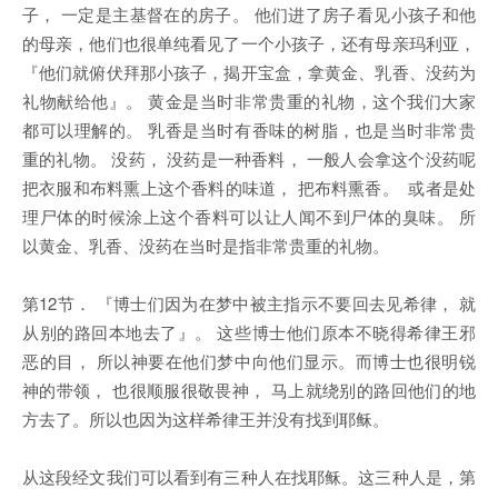
子， 一定是主基督在的房子。 他们进了房子看见小孩子和他
的母亲，他们也很单纯看见了一个小孩子，还有母亲玛利亚，
『他们就俯伏拜那小孩子，揭开宝盒，拿黄金、乳香、没药为
礼物献给他』。 黄金是当时非常贵重的礼物，这个我们大家
都可以理解的。 乳香是当时有香味的树脂，也是当时非常贵
重的礼物。 没药， 没药是一种香料， 一般人会拿这个没药呢
把衣服和布料熏上这个香料的味道， 把布料熏香。 或者是处
理尸体的时候涂上这个香料可以让人闻不到尸体的臭味。 所
以黄金、乳香、没药在当时是指非常贵重的礼物。
第12节． 『博士们因为在梦中被主指示不要回去见希律， 就
从别的路回本地去了』。 这些博士他们原本不晓得希律王邪
恶的目， 所以神要在他们梦中向他们显示。而博士也很明锐
神的带领， 也很顺服很敬畏神， 马上就绕别的路回他们的地
方去了。所以也因为这样希律王并没有找到耶稣。
从这段经文我们可以看到有三种人在找耶稣。这三种人是，第