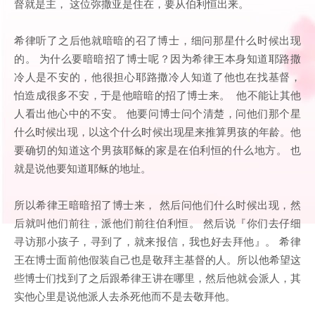
督就是主， 这位弥撒亚是住在，要从伯利恒出来。
希律听了之后他就暗暗的召了博士，细问那星什么时候出现
的。 为什么要暗暗招了博士呢？因为希律王本身知道耶路撒
冷人是不安的，他很担心耶路撒冷人知道了他也在找基督，
怕造成很多不安，于是他暗暗的招了博士来。 他不能让其他
人看出他心中的不安。 他要问博士问个清楚，问他们那个星
什么时候出现，以这个什么时候出现星来推算男孩的年龄。他
要确切的知道这个男孩耶稣的家是在伯利恒的什么地方。 也
就是说他要知道耶稣的地址。
所以希律王暗暗招了博士来， 然后问他们什么时候出现，然
后就叫他们前往，派他们前往伯利恒。 然后说『你们去仔细
寻访那小孩子，寻到了，就来报信，我也好去拜他』。 希律
王在博士面前他假装自己也是敬拜主基督的人。所以他希望这
些博士们找到了之后跟希律王讲在哪里，然后他就会派人，其
实他心里是说他派人去杀死他而不是去敬拜他。