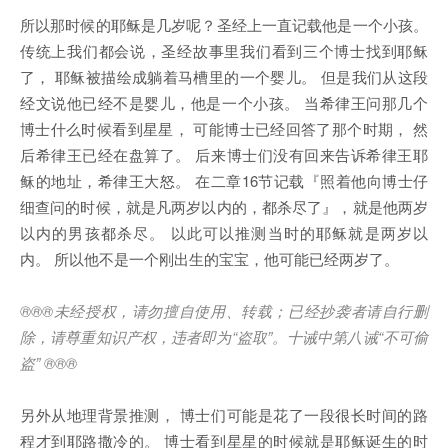
所以那时候的耶稣是几岁呢？圣经上一直记载他是一个小孩。
传统上我们都会说，圣经故事里我们看到三个博士找到耶稣
了， 耶稣被描绘成躺着马槽里的一个婴儿。 但是我们从这段
经文说他已经不是婴儿，他是一个小孩。 当希律王问那几个
博士什么时候看到星星， 可能博士已经回答了那个时期， 然
后希律王已经在盘算了。 后来博士们没有回来告诉希律王耶
稣的地址，希律王大怒。 在二章16节记载『照着他向博士仔
细查问的时候，就是凡两岁以内的，都杀尽了』，就是他两岁
以内的男孩都杀尽。 以此可以推测当时的耶稣就是两岁以
内。 所以他不是一个刚出生的宝宝，他可能已经两岁了。
®®®
未经授权，请勿擅自使用、转载；已经抄袭者请自行删
除，请尊重知识产权，违者即为
“
盗取
”
。十诫中第八诫
“
不可偷
盗
” ®®®
另外从地理背景推测， 博士们可能是花了一段很长时间的路
程才到耶路撒冷的。 博士看到星星的时候就是耶稣诞生的时