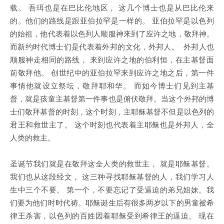
载。 吾珥也是在巴比伦地区， 这几个博士也是从巴比伦来
的。他们的路线是跟亚伯拉罕是一样的。 亚伯拉罕是以色列
的始祖，他代表着以色列人顺服神来到了应许之地，敬拜神。
而新约时代博士们是代表着外邦的文化，外邦人。 外邦人也
顺服神走相同的路线， 来到应许之地的伯利恒，在主基督面
前敬拜他。 创世纪中的亚伯拉罕来到应许之地之后，第一件
事情他就设立祭坛，敬拜耶和华。 而如今博士们见到主基
督，就是孩童主基督第一件事也是俯伏敬拜。当这个外邦的博
士们敬拜基督的时刻，这个时刻，主耶稣基督不但是以色列的
君王和救世主了。 这个时刻也代表着主耶稣也是外邦人，全
人类的救主。
圣诞节我们就是在敬拜这全人类的救世主， 就是耶稣基督。
我们也从这段经文， 这三种寻找耶稣基督的人，我们学习人
生中三个不要。 第一个，不要忘记了受逼迫的弟兄姐妹。我
们要为他们时时代祷。耶稣诞生后有很多两岁以下的男童被希
律王杀害，以色列的百姓因着耶稣受到希律王的逼迫。 现在