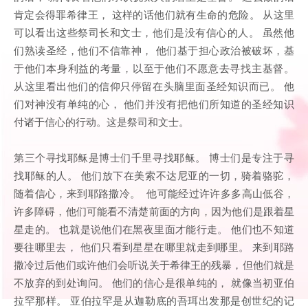
肯定会得罪希律王， 这样的话他们就有生命的危险。 从这里
可以看出这些祭司长和文士，他们是没有信心的人。 虽然他
们熟读圣经，他们不信靠神， 他们基于担心政治被破坏，基
于他们本身利益的考量，以至于他们不愿意去寻找主基督。
从这里看出他们的信仰只停留在头脑里面圣经知识而已。 他
们对神没有单纯的心， 他们并没有把他们所知道的圣经知识
付诸于信心的行动。这是祭司和文士。
第三个寻找耶稣是博士们千里寻找耶稣。 博士们是专注于寻
找耶稣的人。 他们放下在美索不达尼亚的一切，骑着骆驼，
随着信心，来到耶路撒冷。 他可能经过许许多多高山低谷，
许多障碍，他们可能看不清楚前面的方向，因为他们是跟着星
星走的。 也就是说他们在黑夜里面才能行走。 他们也不知道
要往哪里去， 他们只看到星星在哪里就走到哪里。 来到耶路
撒冷过后他们或许他们会听说关于希律王的残暴，但他们就是
不放弃的到处询问。 他们的信心是很单纯的， 就像当初亚伯
拉罕那样。 亚伯拉罕是从迦勒底的吾珥出发那是创世纪的记