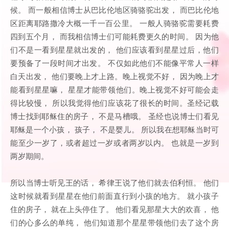
候。 而一般相信博士从巴比伦地区骑骆驼出发， 而巴比伦地
区距离耶路撒冷大概一千一百公里。 一般人骑骆驼需要耗费
四到五个月， 而我相信博士们可能耗费更久的时间。 因为他
们不是一看到星星就出发的， 他们应该看到星星过后，他们
要预备了一段时间才出发。 不仅如此他们不能像平常人一样
白天出发， 他们要晚上才上路。晚上视觉不好， 因为晚上才
能看到星星嘛， 星星才能带领他们。晚上视觉不好可能会走
得比较慢， 所以我觉得他们应该花了很长的时间。圣经记载
博士找到耶稣住的房子， 不是马槽哦。 圣经也说博士们看见
耶稣是一个小孩， 孩子， 不是婴儿。 所以我在想耶稣当时可
能至少一岁了，或者超过一岁或者两岁以内。 也就是一岁到
两岁期间。
所以当博士听见王的话， 希律王说了他们就去伯利恒。 他们
这时候就看到星星在他们前面直行到小孩的地方。 就小孩子
住的房子， 就在上头停住了。 他们看见那星大大的欢喜， 他
们的心多么的单纯， 他们知道那个星星带领他们去了这个房