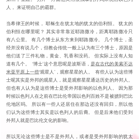
人， 来证明自己的霸群。
当希律王的时候， 耶稣生在犹太地的犹太的伯利恒。 犹太的
伯利恒在哪里呢？ 其实非常靠近耶路撒冷，距离耶路撒冷只
有八公里。 有几个博士从东方来到耶路撒冷。 几个博士，圣
经并没有说几个，但教会传统一般上认为有三个博士，原因是
他们送了三件礼物，黄金、乳香和没药。 但实际上没有人知
道有几个。 ‘博士’这个意思呢是波斯语，
是在古代的美索不达
米亚平原上一些
‘观星人’，观察星星的人。 有些人认为这些博
士呢其实是外邦的观星人，就是观察星星通达历史的外邦人。
但也有人认为是这些博士是受外邦影响的以色列人。 因为那
时候以色列人在之前在巴比伦帝国以色列百姓不是被掳到巴比
伦地区吗。 所以有一些人还居住在那边还没有回归，所以他
们认为这些博士其实是以色列人的后裔。 但是后来他们受到
外邦人就是巴比伦文化的影响。
所以无论这些博士是不是外邦人，或者是受外邦影响的犹太