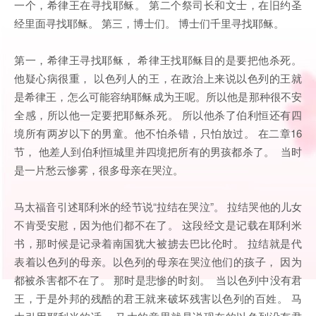
一个，希律王在寻找耶稣。 第二个祭司长和文士，在旧约圣
经里面寻找耶稣。 第三，博士们。 博士们千里寻找耶稣。
第一，希律王寻找耶稣， 希律王找耶稣目的是要把他杀死。
他疑心病很重， 以色列人的王，在政治上来说以色列的王就
是希律王，怎么可能容纳耶稣成为王呢。所以他是那种很不安
全感，所以他一定要把耶稣杀死。 所以他杀了伯利恒还有四
境所有两岁以下的男童。他不怕杀错，只怕放过。 在二章16
节， 他差人到伯利恒城里并四境把所有的男孩都杀了。 当时
是一片愁云惨雾，很多母亲在哭泣。
马太福音引述耶利米的经节说“拉结在哭泣”。 拉结哭他的儿女
不肯受安慰，因为他们都不在了。 这段经文是记载在耶利米
书，那时候是记录着南国犹大被掳去巴比伦时。 拉结就是代
表着以色列的母亲。以色列的母亲在哭泣他们的孩子， 因为
都被杀害都不在了。 那时是悲惨的时刻。 当以色列中没有君
王，于是外邦的残酷的君王就来破坏残害以色列的百姓。 马