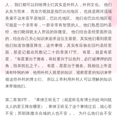
人， 我们都可以归纳博士们其实是外邦人，外邦文化。 他们
从东方而来， 而东方呢就是指巴比伦地区， 也就是两河流域
美索不达米亚平原地区，巴比伦地区。 他们在巴比伦地区呢
可能是一个非常有，一群非常有智慧的人。他们熟悉旧约圣
经，他们晓得犹太人所说的弥撒亚。 他们结合圣经里面所说
的，结合自己关心知识来追求这位主基督。其实他们看到星星
他们知道弥撒亚降生，这件事情，其实有应验在旧约圣经里
面，那是记载在民数记二十四章第17节。 有星，就是有星
星，『有星要出于雅各，有杖要兴于以色列，必打破摩押的四
角，毁坏扰乱之子』。 有星，星星出于雅各。我相信上帝是
满有怜悯的神，他用外邦人观星的知识，观察星星的知识来带
领这些外邦的博士们。 所以上帝利用外邦人可以理解的知识
来带领他们。
第二章第3节， 『希律王听见了（就是听见有博士到处询问犹
太人的君王降在哪里），希律王听见了这个事情过后，就心里
不安；而耶路撒冷合城的人也不安 』。 为什么他们会不安