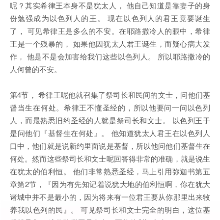
呢？其实希律王本身不是犹太人， 他自己知道是靠妻子的身
份勉强成为以色列人的王。 现在以色列人的君王竟要诞生
了， 可见希律王是多么的不安。在耶路撒冷人的眼中，希律
王是一个残暴的， 如果他因犹太人君王诞生，而疑心病大发
作， 他是不是会加害给我们这些以色列人。 所以耶路撒冷的
人何曾的不安。
第4节， 希律王呢他就召集了祭司长和民间的文士，问他们基
督当生在何处。希律王不懂圣经的，所以他要问一问以色列
人，而最熟悉旧约圣经的人就是祭司长和文士。 以色列王于
是问他们『基督生在何处』。 他知道犹太人君王在以色列人
口中，他们就是说新约里面说是基督，所以他问他们基督生在
何处。然而这些祭司长和文士呢回答得非常的准确，就是说生
在犹太的伯利恒。 他们非常熟悉圣经，马上引用弥迦书第五
章第2节，『因为有先知记着说犹大地的伯利恒啊，你在犹大
诸城中并不是最小的，因为将来有一位君王要从你那里出来牧
养我以色列的民』。 可见祭司长和文士完全的明白，这位基