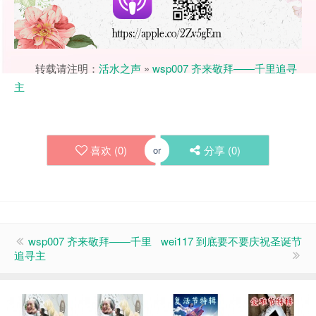
转载请注明：
活水之声
»
wsp007 齐来敬拜——千里追寻
主
喜欢 (
0
)
分享 (
0
)
or
wsp007 齐来敬拜——千里
wei117 到底要不要庆祝圣诞节
追寻主