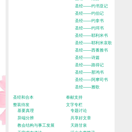
圣经——约书亚记
圣经——约伯记
圣经——约拿书
圣经——约珥书
圣经——耶利米书
圣经——耶利米哀歌
圣经——西番雅书
圣经——诗篇
圣经——路得记
圣经——那鸿书
圣经——阿摩司书
圣经——雅歌
圣经和合本
奉献支持
整装待发
文字专栏
基要真理
专题讨论
异端分辨
共享好文章
教会结构与事工发展
天路甘泉