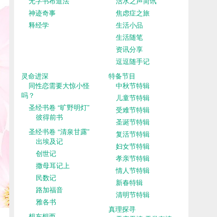
无字书布道法
活水之声简讯
神迹奇事
焦虑症之旅
释经学
生活小品
生活随笔
资讯分享
逗逗随手记
灵命进深
特备节目
同性恋需要大惊小怪
中秋节特辑
吗？
儿童节特辑
圣经书卷 “旷野明灯”
受难节特辑
彼得前书
圣诞节特辑
圣经书卷 “清泉甘露”
复活节特辑
出埃及记
妇女节特辑
创世记
孝亲节特辑
撒母耳记上
情人节特辑
民数记
新春特辑
路加福音
清明节特辑
雅各书
真理探寻
想东想西