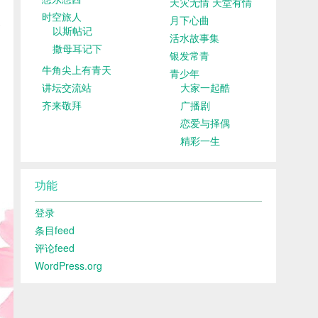
天灾无情 天堂有情
时空旅人
月下心曲
以斯帖记
活水故事集
撒母耳记下
银发常青
牛角尖上有青天
青少年
讲坛交流站
大家一起酷
齐来敬拜
广播剧
恋爱与择偶
精彩一生
功能
登录
条目feed
评论feed
WordPress.org