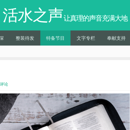
活水之声
让真理的声音充满大地
深
整装待发
特备节目
文字专栏
奉献支持
0评论