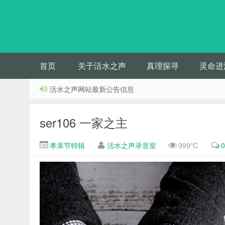
首页
关于活水之声
真理探寻
灵命进
活水之声网站最新公告信息
ser106 一家之主
孝亲节特辑
活水之声录音室
999℃