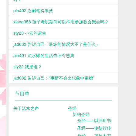
pin402 忍耐笔得果效
xiang058 孩子考试期间可以不用参加教会聚会吗？
sty23 小云的诞生
jad033 告诉自己「最坏的情况大不了是什么」
pin401 流水账的生活依旧有恩典
sty22 我是谁？
jad032 告诉自己：“事情不会比想象中更糟”
节目单
关于活水之声
圣经
新约圣经
圣经——以弗所书
圣经——使徒行传
圣经——加拉太书