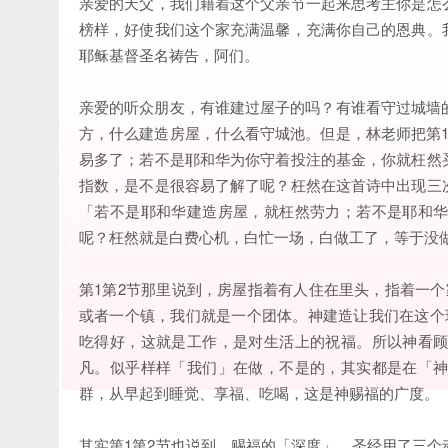
亲爱的天父，我们藉着这个父亲节一起来思考主你是怎
榜样，好使我们这个家充满温馨，充满你自己的恩典。
耶稣基督圣名祷告，阿们。
亲爱的听众朋友，有谁建过屋子的吗？有谁看守过城墙
方，什么建造房屋，什么看守城池。但是，林老师把第
易多了；若不是耶和华为你守着投注的基金，你就枉然
指数，是不是很容易了解了呢？枉然在这首诗中出现三
「若不是耶和华建造房屋，就枉然劳力；若不是耶和
呢？枉然就是白费心机，白忙一场，白做工了，等于没
第1第2节那里说到，房屋指着有人住在里头，指着一
或者一个镇，我们就是一个团体。神建造让我们在这个
吃得好，这就是工作，是对生活上的祝福。所以神看
凡。似乎样样「我们」在做，不是的，其实都是在「
群，从早起到睡觉、享福、吃喝，这是神赐福的广度。
其实第1第2节也说到，赐福的「深度」。圣经用了三