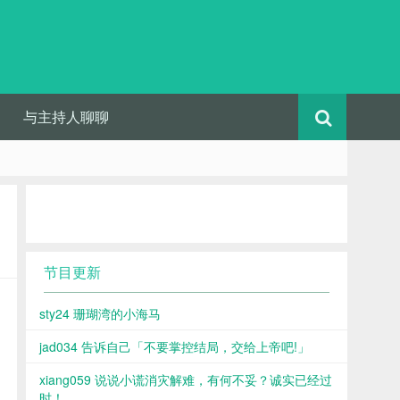
与主持人聊聊
节目更新
sty24 珊瑚湾的小海马
jad034 告诉自己「不要掌控结局，交给上帝吧!」
xiang059 说说小谎消灾解难，有何不妥？诚实已经过
时！