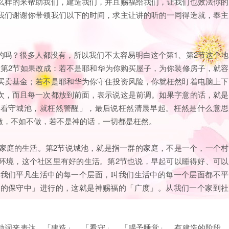
么样的来帮助我们，建造我们，并且赐福给我们，让我们也效法你的
我们谢谢你带领我们以下的时间，求主让讲的听的一同得造就，奉主
的吗？很多人都没有，所以我们不太容易明白这个第1、第2节这个地
1第2节如果改成：若不是耶和华为你购买屋子，为你装修房子，就容
买卖基金；若不是耶和华为你守住投资风险，你就枉然盯着电脑上下
次，而且每一次都放到前面，表示说这是前调。如果字意的话，就是
华看守城池，就枉然警醒」，最后说枉然清晨早起。枉然是什么意思
做，不如不做，若不是神的话，一切都是枉然。
个家庭的生活。第2节说城池，就是指一群的家庭，不是一个，一个村
环境，这个社区里有好的生活。第2节也说，早起可以睡得好、可以
顾我们平凡生活中的每一个层面，叫我们生活中的每一个层面都不平
神的保守中」进行的，这就是神赐福的「广度」。从我们一个家到社
个动词来表达，「建造」、「看守」、「赐予睡觉」。有建造的阶段，