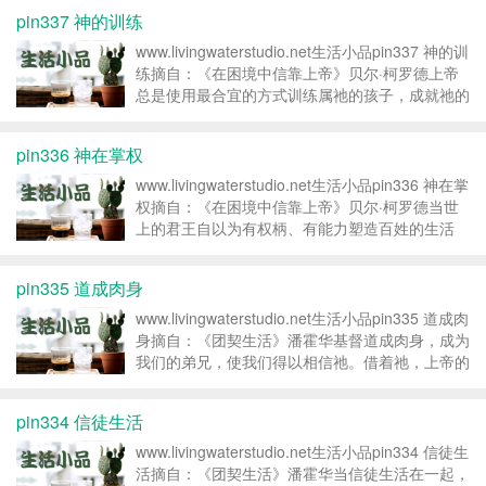
们不再聆听上帝的声音。 转载请注明：活水之声
pin337 神的训练
&ra...
www.livingwaterstudio.net生活小品pin337 神的训
练摘自：《在困境中信靠上帝》贝尔·柯罗德上帝
总是使用最合宜的方式训练属祂的孩子，成就祂的
旨意。不论是借着天然的渠道，或超自然的使者，
最终都能圆满达成目的。 转载请注明：活水之声
pin336 神在掌权
&ra...
www.livingwaterstudio.net生活小品pin336 神在掌
权摘自：《在困境中信靠上帝》贝尔·柯罗德当世
上的君王自以为有权柄、有能力塑造百姓的生活
时，上帝干预他们的统治，提醒他们是谁在掌权。
转载请注明：活水之声 » pin336 ...
pin335 道成肉身
www.livingwaterstudio.net生活小品pin335 道成肉
身摘自：《团契生活》潘霍华基督道成肉身，成为
我们的弟兄，使我们得以相信祂。借着祂，上帝的
爱临到罪人身上，好使我们这些罪人可以放胆在祂
面前承认自己的罪。 转载请注明：活水之声
pin334 信徒生活
&raqu...
www.livingwaterstudio.net生活小品pin334 信徒生
活摘自：《团契生活》潘霍华当信徒生活在一起，