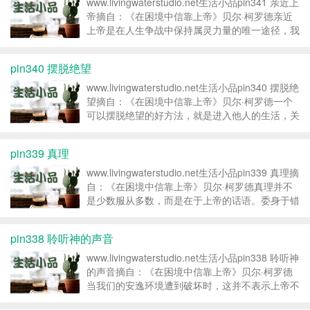
www.livingwaterstudio.net生活小品pin341 亲近上
帝摘自：《在困境中信靠上帝》贝尔·柯罗德亲近
上帝是在人生争战中保持属灵力量的唯一途径，我
们需要学习安息在上帝恩慈的眷顾中。 转载请注
明：活水之声 » pin341 亲近上帝...
pin340 摆脱绝望
www.livingwaterstudio.net生活小品pin340 摆脱绝
望摘自：《在困境中信靠上帝》贝尔·柯罗德一个
可以摆脱绝望的好方法，就是进入他人的生活，关
心他们的生活所需。让深陷绝望情景的人跳脱这个
无底漩涡的方法，是走出那个寂寞的窝巢，积极的
pin339 真理
参与一些有用的慈善事业。...
www.livingwaterstudio.net生活小品pin339 真理摘
自：《在困境中信靠上帝》贝尔·柯罗德真理并不
是少数服从多数，而是在于上帝的话语。委身于错
误的事物，即使再真诚热情，也会带来自我毁灭。
转载请注明：活水之声 » pin339...
pin338 聆听神的声音
www.livingwaterstudio.net生活小品pin338 聆听神
的声音摘自：《在困境中信靠上帝》贝尔·柯罗德
当我们的安逸环境遭到破坏时，这并不表示上帝不
再掌权。但这可能意味着，过去舒适的环境，使我