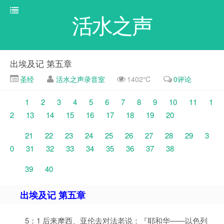
活水之声
出埃及记 第五章
圣经
活水之声录音室
1402℃
0评论
1
2
3
4
5
6
7
8
9
10
11
1
2
13
14
15
16
17
18
19
20
21
22
23
24
25
26
27
28
29
3
0
31
32
33
34
35
36
37
38
39
40
出埃及记 第五章
5：1 后来摩西、亚伦去对法老说：『耶和华——以色列