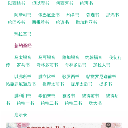
以西结书
但以理书
何西阿书
约珥书
阿摩司书
俄巴底亚书
约拿书
弥迦书
那鸿书
哈巴谷书
西番雅书
哈该书
撒加利亚书
玛拉基书
新约圣经
马太福音
马可福音
路加福音
约翰福音
使徒行
传
罗马书
哥林多前书
哥林多后书
加拉太书
以弗所书
腓立比书
歌罗西书
帖撒罗尼迦前书
帖撒罗尼迦后书
提摩太前书
提摩太后书
提多书
腓利门书
希伯来书
雅各书
彼得前书
彼得后
书
约翰一书
约翰二书
约翰三书
犹大书
启示录