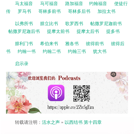
马太福音
马可福音
路加福音
约翰福音
使徒行
传
罗马书
哥林多前书
哥林多后书
加拉太书
以弗所书
腓立比书
歌罗西书
帖撒罗尼迦前书
帖撒罗尼迦后书
提摩太前书
提摩太后书
提多书
腓利门书
希伯来书
雅各书
彼得前书
彼得后
书
约翰一书
约翰二书
约翰三书
犹大书
启示录
转载请注明：
活水之声
»
以西结书 第十四章