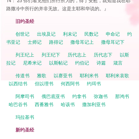
14： 23 你们看见他们所行所为的，得了安慰，就知道我在耶
路撒冷中所行的并非无故。这是主耶和华说的。』
旧约圣经
创世记
出埃及记
利未记
民数记
申命记
约
书亚记
士师记
路得记
撒母耳记上
撒母耳记下
列王纪上
列王纪下
历代志上
历代志下
以斯
拉记
尼希米记
以斯帖记
约伯记
诗篇
箴言
传道书
雅歌
以赛亚书
耶利米书
耶利米哀歌
以西结书
但以理书
何西阿书
约珥书
阿摩司书
俄巴底亚书
约拿书
弥迦书
那鸿书
哈巴谷书
西番雅书
哈该书
撒加利亚书
玛拉基书
新约圣经