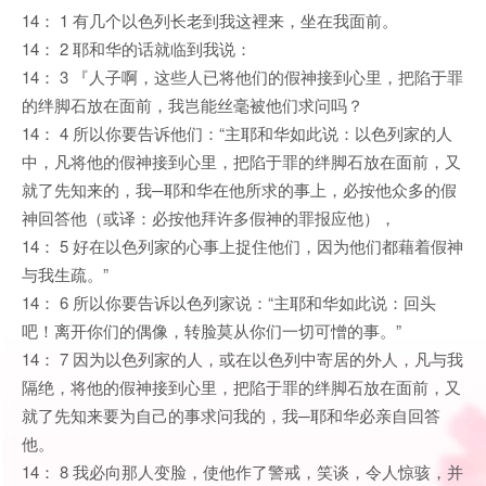
14： 1 有几个以色列长老到我这裡来，坐在我面前。
14： 2 耶和华的话就临到我说：
14： 3 『人子啊，这些人已将他们的假神接到心里，把陷于罪
的绊脚石放在面前，我岂能丝毫被他们求问吗？
14： 4 所以你要告诉他们：“主耶和华如此说：以色列家的人
中，凡将他的假神接到心里，把陷于罪的绊脚石放在面前，又
就了先知来的，我─耶和华在他所求的事上，必按他众多的假
神回答他（或译：必按他拜许多假神的罪报应他），
14： 5 好在以色列家的心事上捉住他们，因为他们都藉着假神
与我生疏。”
14： 6 所以你要告诉以色列家说：“主耶和华如此说：回头
吧！离开你们的偶像，转脸莫从你们一切可憎的事。”
14： 7 因为以色列家的人，或在以色列中寄居的外人，凡与我
隔绝，将他的假神接到心里，把陷于罪的绊脚石放在面前，又
就了先知来要为自己的事求问我的，我─耶和华必亲自回答
他。
14： 8 我必向那人变脸，使他作了警戒，笑谈，令人惊骇，并