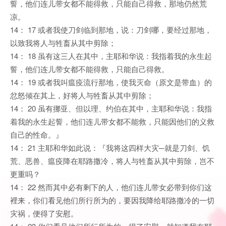
誓，他们连儿带女都不能得救，只能自己得救，那地仍然荒
凉。
14： 17 或者我使刀剑临到那地，说：刀剑哪，要经过那地，
以致我将人与牲畜从其中剪除；
14： 18 虽有这三人在其中，主耶和华说：我指着我的永生起
誓，他们连儿带女都不能得救，只能自己得救。
14： 19 或者我叫瘟疫流行那地，使我灭命（原文是带血）的
忿怒倾在其上，好将人与牲畜从其中剪除；
14： 20 虽有挪亚、但以理、约伯在其中，主耶和华说：我指
着我的永生起誓，他们连儿带女都不能救，只能因他们的义救
自己的性命。』
14： 21 主耶和华如此说：『我将这四样大灾─就是刀剑、饥
荒、恶兽、瘟疫降在耶路撒冷，将人与牲畜从其中剪除，岂不
更重吗？
14： 22 然而其中必有剩下的人，他们连儿带女必带到你们这
裡来，你们看见他们所行所为的，要因我降给耶路撒冷的一切
灾祸，便得了安慰。