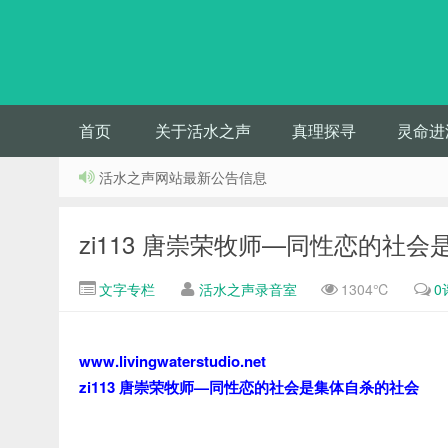
首页
关于活水之声
真理探寻
灵命进
活水之声网站最新公告信息
zi113 唐崇荣牧师—同性恋的社
文字专栏
活水之声录音室
1304℃
0
www.livingwaterstudio.net
zi113 唐崇荣牧师—同性恋的社会是集体自杀的社会