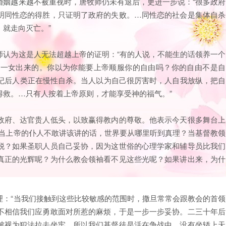
婚姻越来越不被重视时，唐牧师仍未有退后，更进一步说：“很多政府
明同性恋的得胜，只证明了政府的失败。…同性恋的社会是集体自杀
就走向灭亡。”
师认为这是人无法超越上帝的证明：“有的人说，不能生的话领养一个
男一女出来的。你以为你能要上帝顺服你的自由吗？你的自由不是自
世纪后人类正在慢性自杀。当人以为自己很厉害时，人自我放纵，把自
得救。…只有人按着上帝原则，才能享受神的福气。”
政府、达官贵人低头，以致赢得教内的尊敬。他表示今天很多舞台上
“当上帝的仆人不敢讲该讲的话，世界要从哪里听到真理？当基督教领
脱？如果圣职人员自己妥协，因为这世俗的心理学家和辅导员比我们
真正的光辉呢？为什么教会领袖看不见这些光呢？如果讲出来，为什
理：“当我们接触到这些比较敏感的范围时，撒旦常常会跟教会的首领
不相信我们应勇敢面对所惹的麻烦，于是一步一步妥协。二三十年后
被视为犯法拉去坐牢。所以我们基督徒是活在争战中。没有坐轿上天