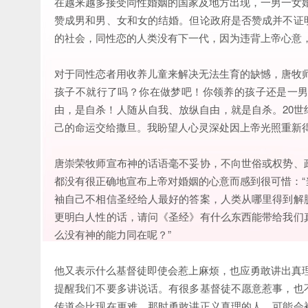
在越来越多接受同性婚姻的国家及地方出现，一男一女
赞成男和男、女和女的结婚。但论政府是否赞成并不证
的社会，同性恋的人类没有下一代，因为违背上帝心意，
对于同性恋者用收养儿童来解决无法生育的缺憾，唐牧
孩子不就行了吗？你在做梦吧！你领养的孩子还是一
由，是自杀！人随从自我、放纵自由，就是自杀。20
己的命运交给撒旦。我盼望人心灵深处因上帝光照重新
唐崇荣牧师宣布神的话语毫不妥协，不向世俗或权势、
都没有很正确地宣布上帝对婚姻的心意而感到很可惜：
袖自己不相信圣经给人最好的答案，人类从哪里得到解
更明白人性的话，请问《圣经》有什么东西能带给我们
么没有神的能力同在呢？”
他又表示什么基督徒即使会惹上麻烦，也应勇敢讲出真
提醒我们不要多讲说话。有很多基督徒不愿意惹事，也
传道会比现在更难，那时勇敢讲正义真理的人，可能会