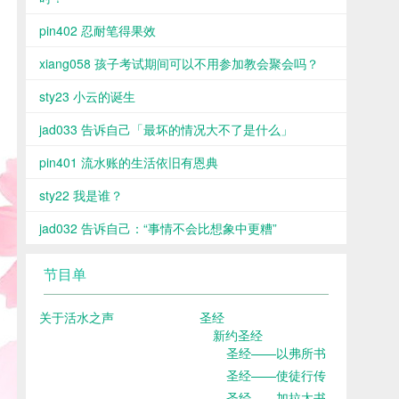
pin402 忍耐笔得果效
xiang058 孩子考试期间可以不用参加教会聚会吗？
sty23 小云的诞生
jad033 告诉自己「最坏的情况大不了是什么」
pin401 流水账的生活依旧有恩典
sty22 我是谁？
jad032 告诉自己：“事情不会比想象中更糟”
节目单
关于活水之声
圣经
新约圣经
圣经——以弗所书
圣经——使徒行传
圣经——加拉太书