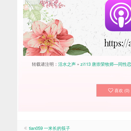
转载请注明：
活水之声
»
zi113 唐崇荣牧师—同
喜欢 (
0
)
tian059 一米长的筷子