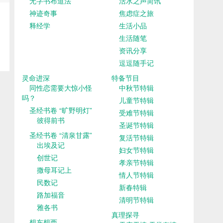
无字书布道法
活水之声简讯
神迹奇事
焦虑症之旅
释经学
生活小品
生活随笔
资讯分享
逗逗随手记
灵命进深
特备节目
同性恋需要大惊小怪
中秋节特辑
吗？
儿童节特辑
圣经书卷 “旷野明灯”
受难节特辑
彼得前书
圣诞节特辑
圣经书卷 “清泉甘露”
复活节特辑
出埃及记
妇女节特辑
创世记
孝亲节特辑
撒母耳记上
情人节特辑
民数记
新春特辑
路加福音
清明节特辑
雅各书
真理探寻
想东想西