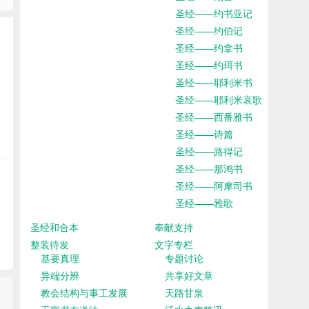
圣经——约书亚记
圣经——约伯记
圣经——约拿书
圣经——约珥书
圣经——耶利米书
圣经——耶利米哀歌
圣经——西番雅书
圣经——诗篇
圣经——路得记
圣经——那鸿书
圣经——阿摩司书
圣经——雅歌
圣经和合本
奉献支持
整装待发
文字专栏
基要真理
专题讨论
异端分辨
共享好文章
教会结构与事工发展
天路甘泉