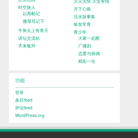
天灾无情 天堂有情
时空旅人
月下心曲
以斯帖记
活水故事集
撒母耳记下
银发常青
牛角尖上有青天
青少年
讲坛交流站
大家一起酷
齐来敬拜
广播剧
恋爱与择偶
精彩一生
功能
登录
条目feed
评论feed
WordPress.org