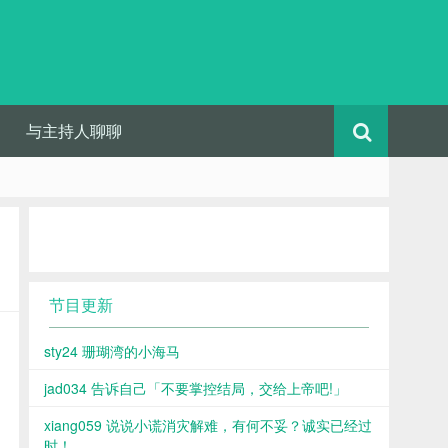
与主持人聊聊
节目更新
sty24 珊瑚湾的小海马
jad034 告诉自己「不要掌控结局，交给上帝吧!」
xiang059 说说小谎消灾解难，有何不妥？诚实已经过
时！