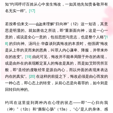
知“约珥呼吁百姓从心中发生悔改，一如其他先知责备敬拜有
名无实一样”。
[17]
若按希伯来文——
šûb
来理解“归向神”（12）这一短语，其意
思是明显的。就如唐佑之所说，即“重新面向神，这是一心一
意的，或说是全心一意的，包括思想与意志，也是整个人格”
[1
8]
的归向神。汤玛士·华森谈到真悔改的本质时，他强调“悔改
是从上帝的灵而来的恩典，叫罪人内心谦卑、降服，并带来外
在的改变”。
[19]
由此可见，悔改并不能单局限于外在的表现，
或是由外在的表现断定某人的悔改是真的，而是如艾郎劳所言
般，即“圣经的虔敬经常是源自内心，而以外面的表现来表达
内在的真实”。
[20]
在这样的前提之下，悔改必须是由心而发的
一种心态，即心态上的转变，从前心态是向着罪的，如今则是
回转归向神的。
约珥在这里提到两种内在心理的状态——即“一心归向我
（神）”（12c）和“撕裂心肠”（13a）。“心”是人的身体、感