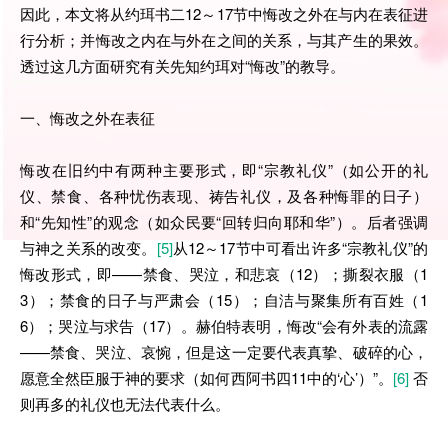
因此，本文将从约珥书二12～17节中悔改之外在与内在表征进
行分析；并悔改之内在与外在之间的关系，与其产生的果效。
透过这几方面研究有关先知约珥对“悔改”的教导。
一、悔改之外在表征
悔改在旧约中有两种主要形式，即“宗教礼仪”（如公开的礼
仪、禁食、各种忧伤表现、祷告礼仪，及各种悔罪的日子）
和“先知性”的观念（如众民要“回转归向耶和华”）。后者强调
与神之关系的改变。
[5]
从12～17节中可看出许多“宗教礼仪”的
悔改形式，即——禁食、哭泣，和悲哀（12）；撕裂衣服（1
3）；禁食的日子与严肃会（15）；自洁与聚集所有百姓（1
6）；哭泣与求告（17）。赫伯特表明，悔改“会有外表的流露
——禁食、哭泣、哀惋，但是这一定要代表真挚、破碎的心，
愿意全然臣服于神的要求（如何西阿书四11中的‘心’）”。
[6]
否
则再多的礼仪也无法代表什么。