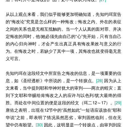
从以上观点来看，我们似乎能够更加明确知道，先知约珥宣告
的“悔改论”究竟是怎么样的一种悔改；悔改之内、外在的表征
之间的关系也是无相互抵触的。当一个人认真的面对罪、并决
定悔改的同时，他/她必须先由自己的“心”先开始，只有当自己
的内心归向神时，才会产生出真正具有悔改果效与意义的行
为。在悔改之时，若缺少了其中一项，其悔改也就变得毫无意
义可言。
先知约珥在这段经文中所宣告之悔改的信息，是一项重要的信
息，如《圣经透析》中所说的，是一个转捩点。
[28]
因为从上
文来看，当中提到耶和华神对犹大的审判——两次的蝗灾；直
到下文耶和华赐给肯悔改之人的应许与以色列/犹大最终的得
胜。而处在中间位置的便是这段的经文（珥二12～17）。
[29]
唐佑之表明，出现在12节中的“虽然如此”一短语应该放在“耶和
华说”之前，即表明了情况虽然恶劣，审判固然临到，但在无
望中仍有盼望。
[30]
因此，这明显是一个转捩点，由审判到应