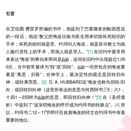
引言
在艾伯图·费雷罗所编的书中，他提到了巴塞隆拿的帕西恩说
的一段话，他说“教父把悔改比喻为医生用来切除坏死组织的
手术；坏死的组织就是罪。约珥叫人悔改，就是容许教士为病
人施行灵性上的手术，而病人就是罪人。”
[1]
在旧约中最常用
来表达“悔改”的希伯来用词是
šûb
，这词在旧约中出现超过1,05
0次，当中较常被译为“转”或“回转”。
šûb
一词所包含的悔改要
素是“离恶，归善”；在神学上，最决定性的观念是回转归向
神，或转离罪恶。
[2]
D. A. HUBBARD说“悔改也称为回转/归
向，或回转归向神（这里所表达的意思与何西阿书三5；六1；
十四1～2同样为
šûb
的意思，即回转归向神！”
[3]
在《圣经透
析》中提到了“这深切悔改的呼吁成为约珥书的转捩点”。
[4]
所
以，约珥书二12～17节呼吁百姓真悔改的经文在约珥书中有着
重要的地位。