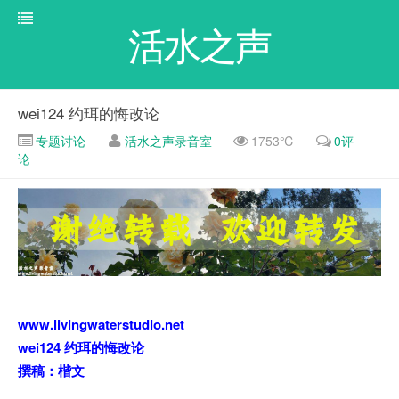
活水之声
wei124 约珥的悔改论
专题讨论
活水之声录音室
1753℃
0评
论
www.livingwaterstudio.net
wei124 约珥的悔改论
撰稿：楷文