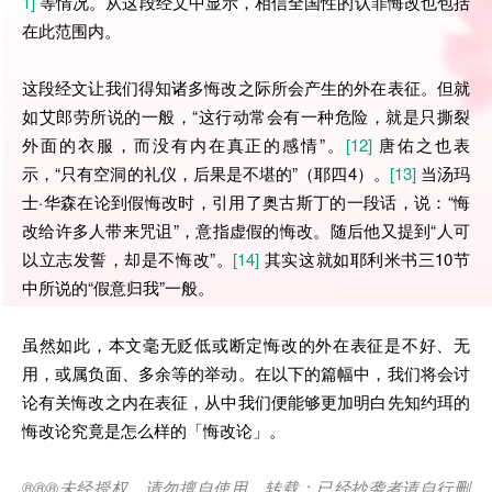
1]
等情况。从这段经文中显示，相信全国性的认罪悔改也包括
在此范围内。
这段经文让我们得知诸多悔改之际所会产生的外在表征。但就
如艾郎劳所说的一般，“这行动常会有一种危险，就是只撕裂
外面的衣服，而没有内在真正的感情”。
[12]
唐佑之也表
示，“只有空洞的礼仪，后果是不堪的”（耶四4）。
[13]
当汤玛
士·华森在论到假悔改时，引用了奥古斯丁的一段话，说：“悔
改给许多人带来咒诅”，意指虚假的悔改。随后他又提到“人可
以立志发誓，却是不悔改”。
[14]
其实这就如耶利米书三10节
中所说的“假意归我”一般。
虽然如此，本文毫无贬低或断定悔改的外在表征是不好、无
用，或属负面、多余等的举动。在以下的篇幅中，我们将会讨
论有关悔改之内在表征，从中我们便能够更加明白先知约珥的
悔改论究竟是怎么样的「悔改论」。
®®®
未经授权，请勿擅自使用、转载；已经抄袭者请自行删