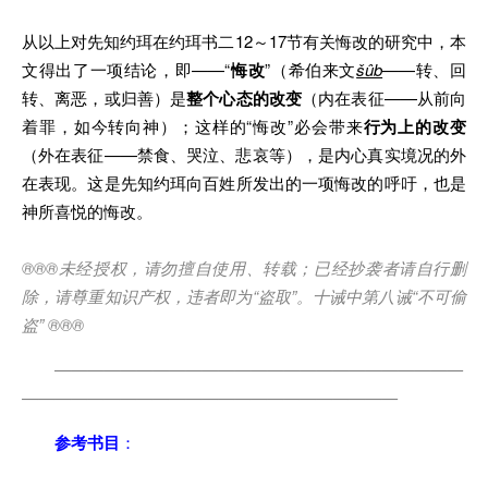
从以上对先知约珥在约珥书二12～17节有关悔改的研究中，本
文得出了一项结论，即——“
悔改
”（希伯来文
šûb
——转、回
转、离恶，或归善）是
整个心态的改变
（内在表征——从前向
着罪，如今转向神）；这样的“悔改”必会带来
行为上的改变
（外在表征——禁食、哭泣、悲哀等），是内心真实境况的外
在表现。这是先知约珥向百姓所发出的一项悔改的呼吁，也是
神所喜悦的悔改。
®®®
未经授权，请勿擅自使用、转载；已经抄袭者请自行删
除，请尊重知识产权，违者即为
“
盗取
”
。十诫中第八诫
“
不可偷
盗
” ®®®
—————————————————————————
———————————————————————
参考书目
：