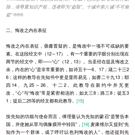
除，请尊重知识产权，违者即为
“
盗取
”
。十诫中第八诫
“
不可偷
盗
” ®®®
二、悔改之内在表征
悔改之内在表征，毋庸置疑的，是悔改中一项不可或缺的要
素。在这段经文中（12～17），有一个重要的字眼分别出现在
两节的经文中，即——“心”（12，13）。当圣经在提及悔改之
余，内在的“心”是非常重要的，如诗五十一6、17；箴二十三2
6；这样的教导在先知书中更是显而易见，如赛二十九13；耶
四14、九25～26、十二2。此教导在新约中并无更
改，“心”与“悔改”常是紧密相连的，如太三8；路三8；徒五3
1；提后二25等的经文都有此教导。
[15]
按先知的功能与使命而言，傅理曼认为先知的蒙召“是警告本
国，并使她从罪与偶像膜拜中转回”，
[16]
麦康维尔又提到“先
知作为一个群体，成了呼吁以色列悔改的人”，他还提到先