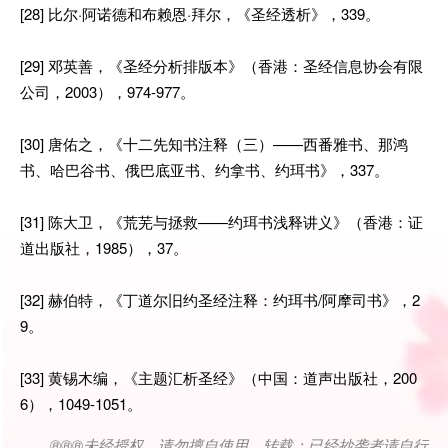
[28] 比尔·阿诺德和布赖恩·拜尔，《圣经透析》，339。
[29] 邓英善，《圣经分析排版本》（香港：圣经信息协会有限
公司，2003），974-977。
[30] 唐佑之，《十二先知书注释（三）——西番雅书、那鸿
书、哈巴谷书、俄巴底亚书、约拿书、约珥书》，337。
[31] 陈大卫，《荒芜与拯救——约珥书浅释讲义》（香港：证
道出版社，1985），37。
[32] 赫伯特，《丁道尔旧约圣经注释：约珥书/阿摩司书》，2
9。
[33] 黄锡木编，《主题汇析圣经》（中国：道声出版社，200
6），1049-1051。
®®®
未经授权，请勿擅自使用、转载；已经抄袭者请自行