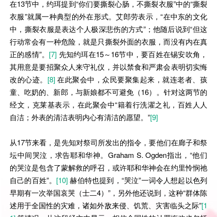
在13节中，约珥提到“你们要撕裂心肠，不撕裂衣服”中的“撕裂
衣服”就属一种典型的外在形式。艾郎劳表示，“在中东的文化
中，撕裂衣服是表达个人极深悲伤的方式”；他随后说到“但这
行动常会有一种危险，就是只撕裂外面的衣服，而没有内在真
正的感情”。
[7]
先知约珥在15～16节中，要百姓在锡安吹角，
其用意是要招聚众人来守礼仪，并以禁食和严肃会表明切实悔
改的心迹。
[8]
在此聚会中，众民要聚集起来，就连老者、孩
童、吃奶的、新郎，与新娘都不可避免（16）。针对这两节的
经文，克莱基表示，在此聚会中“籍着行洗濯之礼，百姓人人
自洁；外表的清洁表明内心有清洁的愿望。”
[9]
从17节来看，是先知对祭司所发出的指令，要他们在廊子和祭
坛中间哭泣，求告耶和华神。Graham S. Ogden指出，“他们
的哭泣是包含了蒙解救的呼召，或许耶和华神会在约里怜悯祂
自己的百姓”。
[10]
赫伯特也提到，“哭泣”一词令人想起以色列
早期有一次举国哀哭（士二4）”，另外他还说到，这种“群体陈
述用于全国性的灾难，诸如外敌来侵、饥荒、灾害临头之际”
[1