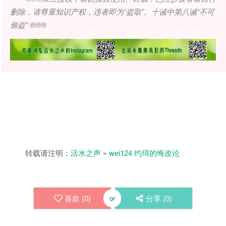
删除，请尊重知识产权，违者即为
“
盗取
”
。十诫中第八诫
“
不可
偷盗
” ®®®
转载请注明：
活水之声
»
wei124 约珥的悔改论
喜欢 (
0
)
分享 (
0
)
or