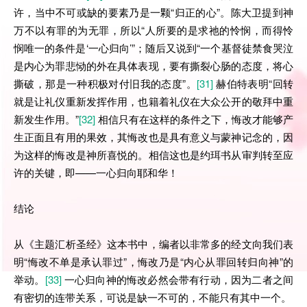
许，当中不可或缺的要素乃是一颗“归正的心”。陈大卫提到神
万不以有罪的为无罪，所以“人所要的是求祂的怜悯，而得怜
悯唯一的条件是‘一心归向’”；随后又说到“一个基督徒禁食哭泣
是内心为罪悲恸的外在具体表现，要有撕裂心肠的态度，将心
撕破，那是一种积极对付旧我的态度”。
[31]
赫伯特表明“回转
就是让礼仪重新发挥作用，也籍着礼仪在大众公开的敬拜中重
新发生作用。”
[32]
相信只有在这样的条件之下，悔改才能够产
生正面且有用的果效，其悔改也是具有意义与蒙神记念的，因
为这样的悔改是神所喜悦的。相信这也是约珥书从审判转至应
许的关键，即——一心归向耶和华！
结论
从《主题汇析圣经》这本书中，编者以非常多的经文向我们表
明“悔改不单是承认罪过”，悔改乃是“内心从罪回转归向神”的
举动。
[33]
一心归向神的悔改必然会带有行动，因为二者之间
有密切的连带关系，可说是缺一不可的，不能只有其中一个。