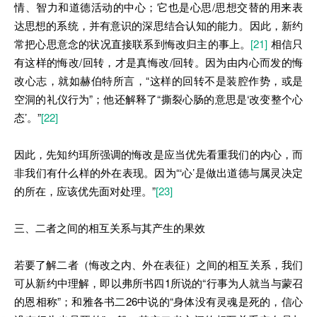
情、智力和道德活动的中心；它也是心思/思想交替的用来表
达思想的系统，并有意识的深思结合认知的能力。因此，新约
常把心思意念的状况直接联系到悔改归主的事上。
[21]
相信只
有这样的悔改/回转，才是真悔改/回转。因为由内心而发的悔
改心志，就如赫伯特所言，“这样的回转不是装腔作势，或是
空洞的礼仪行为”；他还解释了“撕裂心肠的意思是‘改变整个心
态’。”
[22]
因此，先知约珥所强调的悔改是应当优先看重我们的内心，而
非我们有什么样的外在表现。因为“‘心’是做出道德与属灵决定
的所在，应该优先面对处理。”
[23]
三、二者之间的相互关系与其产生的果效
若要了解二者（悔改之内、外在表征）之间的相互关系，我们
可从新约中理解，即以弗所书四1所说的“行事为人就当与蒙召
的恩相称”；和雅各书二26中说的“身体没有灵魂是死的，信心