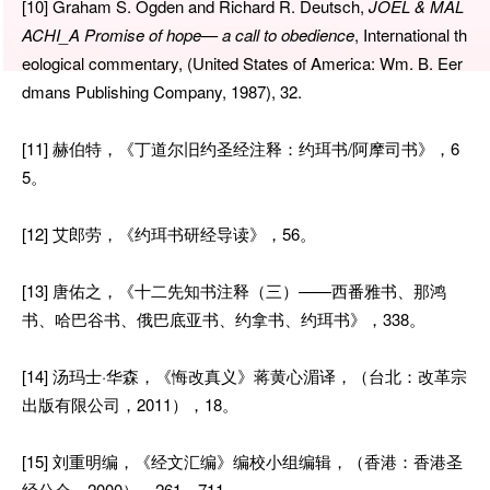
[10] Graham S. Ogden and Richard R. Deutsch,
JOEL & MAL
ACHI_A Promise of hope— a call to obedience
, International th
eological commentary, (United States of America: Wm. B. Eer
dmans Publishing Company, 1987), 32.
[11] 赫伯特，《丁道尔旧约圣经注释：约珥书/阿摩司书》，6
5。
[12] 艾郎劳，《约珥书研经导读》，56。
[13] 唐佑之，《十二先知书注释（三）——西番雅书、那鸿
书、哈巴谷书、俄巴底亚书、约拿书、约珥书》，338。
[14] 汤玛士·华森，《悔改真义》蒋黄心湄译，（台北：改革宗
出版有限公司，2011），18。
[15] 刘重明编，《经文汇编》编校小组编辑，（香港：香港圣
经公会，2000），261，711。