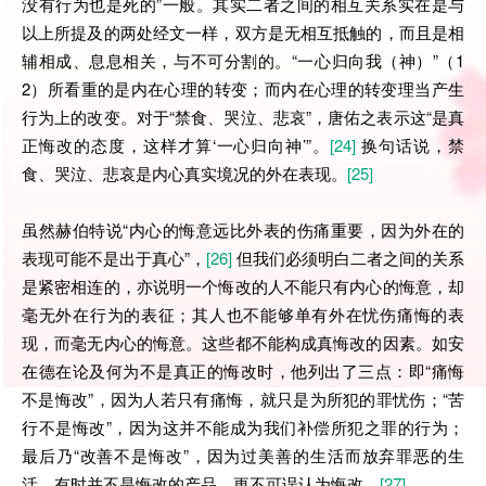
没有行为也是死的”一般。其实二者之间的相互关系实在是与
以上所提及的两处经文一样，双方是无相互抵触的，而且是相
辅相成、息息相关，与不可分割的。“一心归向我（神）”（1
2）所看重的是内在心理的转变；而内在心理的转变理当产生
行为上的改变。对于“禁食、哭泣、悲哀”，唐佑之表示这“是真
正悔改的态度，这样才算‘一心归向神’”。
[24]
换句话说，禁
食、哭泣、悲哀是内心真实境况的外在表现。
[25]
虽然赫伯特说“内心的悔意远比外表的伤痛重要，因为外在的
表现可能不是出于真心”，
[26]
但我们必须明白二者之间的关系
是紧密相连的，亦说明一个悔改的人不能只有内心的悔意，却
毫无外在行为的表征；其人也不能够单有外在忧伤痛悔的表
现，而毫无内心的悔意。这些都不能构成真悔改的因素。如安
在德在论及何为不是真正的悔改时，他列出了三点：即“痛悔
不是悔改”，因为人若只有痛悔，就只是为所犯的罪忧伤；“苦
行不是悔改”，因为这并不能成为我们补偿所犯之罪的行为；
最后乃“改善不是悔改”，因为过美善的生活而放弃罪恶的生
活，有时并不是悔改的产品，更不可误认为悔改。
[27]