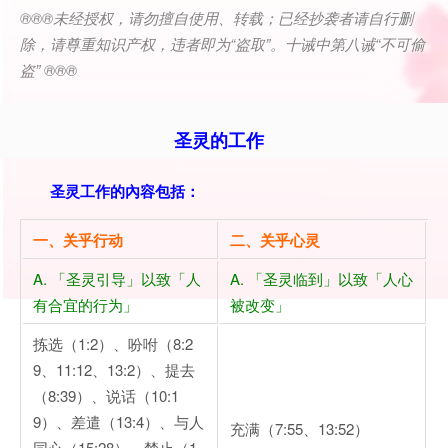
®®®
未经授权，请勿擅自使用、转载；已经抄袭者请自行删
除，请尊重知识产权，违者即为
“
盗取
”
。十诫中第八诫
“
不可偷
盗
” ®®®
圣灵的工作
圣灵工作的
內容
包括
：
一、关乎行动
二、关乎心灵
A. 「圣灵引导」以致「人
A. 「圣灵临到」以致「人心
有合宜的行为」
被改变」
拣选（1:2）、吩咐（8:2
9、11:12、13:2）、提去
（8:39）、说话（10:1
9）、差遣（13:4）、与人
充满（7:55、13:52）
同心（15:28）、禁止（1