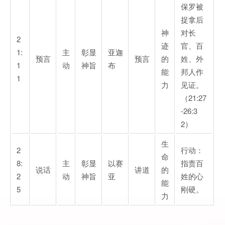
保罗被
捉拿后
神
对长
2
迹
官、百
1:
主
彰显
亚迦
预言
预言
的
姓、外
1
动
神旨
布
能
邦人作
1
力
见证。
（21:27
-26:3
2）
生
2
行动：
命
8:
主
彰显
以赛
指责百
说话
讲道
的
2
动
神旨
亚
姓的心
能
5
刚硬。
力