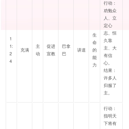
行动：
劝勉众
人、立
定心
志、恒
生
1
久靠
命
1:
主
促进
巴拿
主、大
充满
讲道
的
2
动
宣教
巴
有信
能
4
心。
力
结果：
许多人
归服了
主。
行动：
指明天
下将有