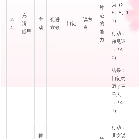
为（2:
神
6、8、1
充
迹
2:
主
促进
说方
1）
满、
门徒
的
4
动
宣教
言
赐恩
能
行动：
力
作见证
（2:4
0）
结果：
门徒约
添了三
千人
（2:4
1）
行动：
神
儿女说