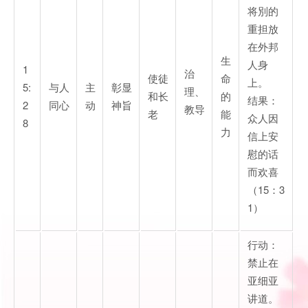
将別的
重担放
在外邦
生
人身
1
治
使徒
命
上。
5:
与人
主
彰显
理、
和长
的
结果：
2
同心
动
神旨
教导
老
能
众人因
8
力
信上安
慰的话
而欢喜
（15：3
1）
行动：
禁止在
亚细亚
讲道。