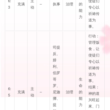
6:
主
使徒们
充满
–
执事
治理
的
3
动
专心以
能
祈祷传
力
道为
事。
行动：
管理饭
司提
食，让
反、
使徒们
腓
专心以
利、
祈祷传
伯罗
道为
哥
生
事。
罗、
命
结果：
6:
主
充满
–
尼迦
治理
的
神的道
5
动
挪、
能
兴旺起
提
力
來、门