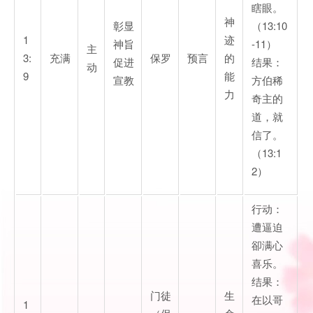
瞎眼。
神
彰显
（13:10
1
迹
神旨
-11）
主
3:
充满
保罗
预言
的
促进
结果：
动
9
能
宣教
方伯稀
力
奇主的
道，就
信了。
（13:1
2）
行动：
遭逼迫
卻满心
喜乐。
结果：
门徒
生
在以哥
1