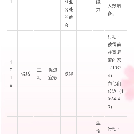
1
利亚
能
人数增
各处
力
多。
的教
会
行动：
彼得前
往哥尼
流的家
1
（10:2
0:
主
促进
说话
彼得
–
–
4）
1
动
宣教
向他们
9
传道（1
0:34-4
3）
生
行动：
命