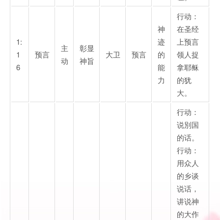
行动：
神
在圣经
1:
迹
上预言
主
彰显
1
预言
大卫
预言
的
领人捉
动
神旨
6
能
拿耶稣
力
的犹
大。
行动：
说別国
的话。
行动：
用众人
的乡谈
说话，
讲说神
的大作