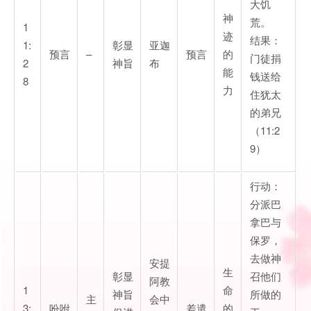
大饥
神
荒。
1
迹
结果：
1:
彰显
亚迦
预言
–
预言
的
门徒捐
2
神旨
布
能
钱送给
8
力
住犹太
的弟兄
（11:2
9）
行动：
分派巴
拿巴与
保罗，
去做神
安提
生
彰显
召他们
阿教
1
命
神旨
所做的
主
会中
3:
吩咐
差遣
的