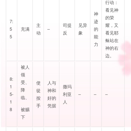
行动：
看见神
神
的荣
7:
迹
主
司提
见异
耀，又
5
充满
–
的
动
反
象
看见耶
5
能
稣站在
力
神的右
边。
被人
领
8:
受、
使
人与
1
撒玛
降
徒
神和
5-
利亚
–
–
–
临、
按
好的
1
人
手
凭据
8
被赐
下