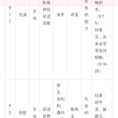
生
彰显
稣的
9:
命
神旨
名。
主
1
充满
保罗
讲道
的
促进
（9:1
动
7
能
宣教
5）
力
得看
见，在
各会堂
里宣传
耶稣。
（9:18-
20）
犹
太、
结果：
加利
生
得平
9:
利、
命
主
促进
敬畏
安、被
3
安慰
撒玛
的
动
宣教
主
建立。