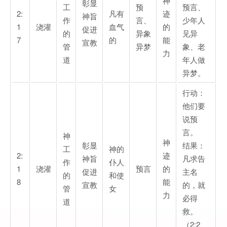
神
彰显
工
预
预言、
2:
凡有
迹
神旨
作
言、
少年人
1
浇灌
血气
的
促进
的
异象
见异
7
的
能
宣教
管
异梦
象、老
力
道
年人做
异梦。
行动：
他们要
说预
言。
神
神
彰显
结果：
工
神的
2:
迹
神旨
凡求告
作
仆人
1
浇灌
预言
的
促进
主名
的
和使
8
能
宣教
的，就
管
女
力
必得
道
救。
（2:2