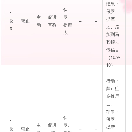
结果：
保
保罗、
1
主
促进
罗、
提摩
6:
禁止
–
–
动
宣教
提摩
太、路
6
太
加到马
其顿去
传福音
（16:9-
10）
行动：
禁止往
庇推尼
去。
结果：
保
保罗、
1
主
促进
罗、
提摩
6:
禁止
–
–