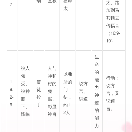
动
宣教
提摩
太、路
7
太
加到马
其顿去
传福音
（16:9-
10）
生
命
被人
人与
的
以弗
领
神和
行动：
能
1
使
所的
受、
好的
说方
说方
力
9:
徒
门
被神
凭
言、
言，又
神
2-
按
徒，
赐
据、
讲道
说预
迹
6
手
约1
下、
彰显
言。
的
2人
降临
神旨
能
力