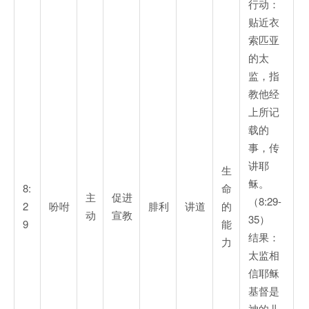
行动：
贴近衣
索匹亚
的太
监，指
教他经
上所记
载的
事，传
讲耶
生
稣。
8:
命
主
促进
（8:29-
2
吩咐
腓利
讲道
的
动
宣教
35）
9
能
结果：
力
太监相
信耶稣
基督是
神的儿