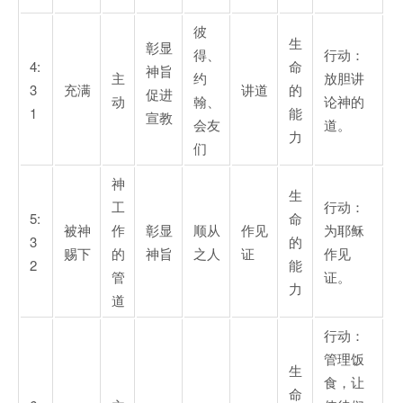
彼
生
彰显
得、
行动：
4:
命
神旨
主
约
放胆讲
3
充满
讲道
的
促进
动
翰、
论神的
1
能
宣教
会友
道。
力
们
神
生
工
行动：
5:
命
被神
作
彰显
顺从
作见
为耶稣
3
的
赐下
的
神旨
之人
证
作见
2
能
管
证。
力
道
行动：
管理饭
生
食，让
命