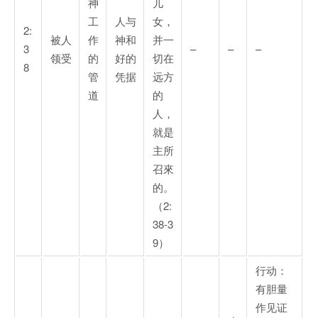
神
儿
工
人与
女，
2:
被人
作
神和
并一
3
–
–
–
领受
的
好的
切在
8
管
凭据
远方
道
的
人，
就是
主所
召來
的。
（2:
38-3
9）
行动：
有胆量
作见证