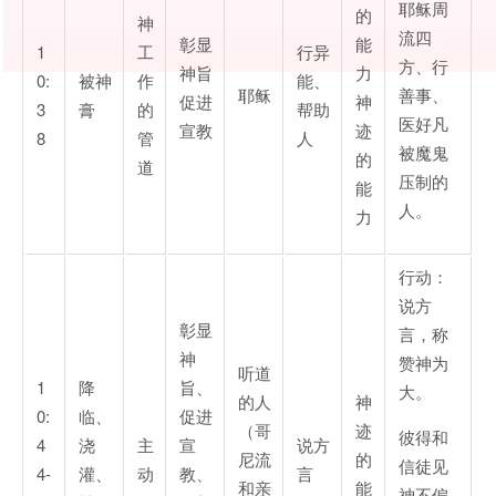
耶稣周
的
神
流四
彰显
能
1
工
行异
方、行
神旨
力
0:
被神
作
能、
耶稣
善事、
促进
神
3
膏
的
帮助
医好凡
宣教
迹
8
管
人
被魔鬼
的
道
压制的
能
人。
力
行动：
说方
彰显
言，称
神
赞神为
听道
1
降
旨、
大。
的人
神
0:
临、
促进
（哥
迹
彼得和
4
浇
主
宣
说方
尼流
的
信徒见
4-
灌、
动
教、
言
和亲
能
神不偏