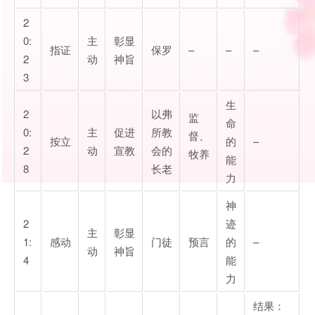
2
0:
主
彰显
指证
保罗
–
–
–
2
动
神旨
3
生
2
以弗
监
命
0:
主
促进
所教
督、
按立
的
–
2
动
宣教
会的
牧养
能
8
长老
力
神
2
迹
主
彰显
1:
感动
门徒
预言
的
–
动
神旨
4
能
力
结果：