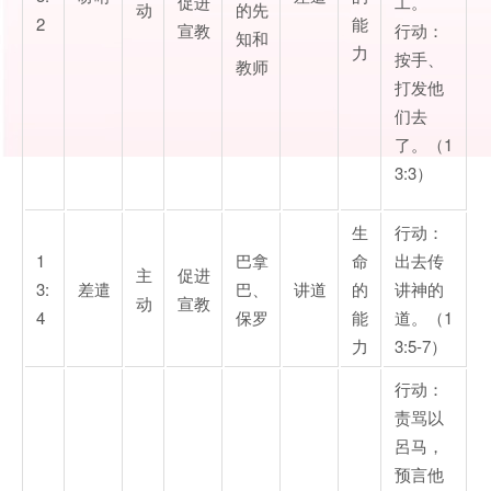
促进
工。
动
的先
2
能
宣教
行动：
知和
力
按手、
教师
打发他
们去
了。（1
3:3）
生
行动：
1
巴拿
命
出去传
主
促进
3:
差遣
巴、
讲道
的
讲神的
动
宣教
4
保罗
能
道。（1
力
3:5-7）
行动：
责骂以
呂马，
预言他