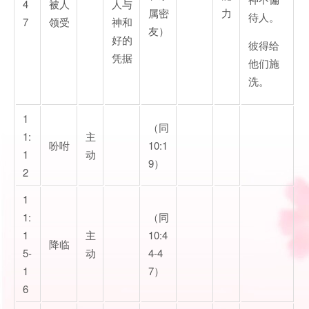
4
被人
人与
属密
力
待人。
7
领受
神和
友）
好的
彼得给
凭据
他们施
洗。
1
（同
1:
主
吩咐
10:1
1
动
9）
2
1
1:
（同
1
主
10:4
降临
5-
动
4-4
1
7）
6