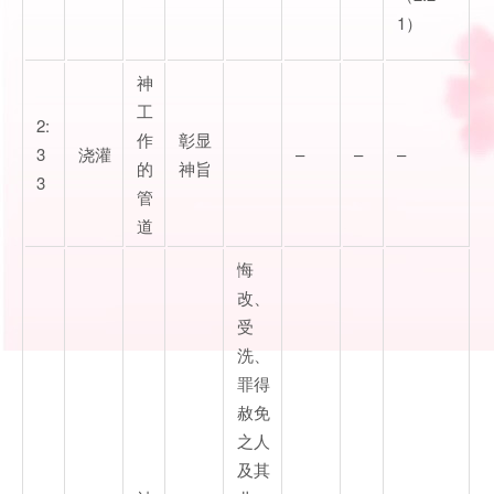
1）
神
工
2:
作
彰显
3
浇灌
–
–
–
的
神旨
3
管
道
悔
改、
受
洗、
罪得
赦免
之人
及其