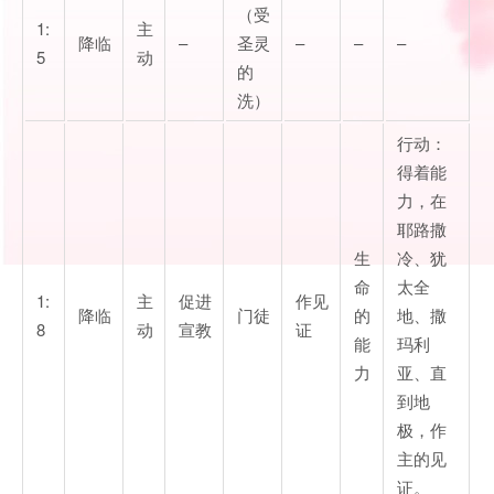
（受
1:
主
降临
–
圣灵
–
–
–
5
动
的
洗）
行动：
得着能
力，在
耶路撒
生
冷、犹
命
太全
1:
主
促进
作见
降临
门徒
的
地、撒
8
动
宣教
证
能
玛利
力
亚、直
到地
极，作
主的见
证。