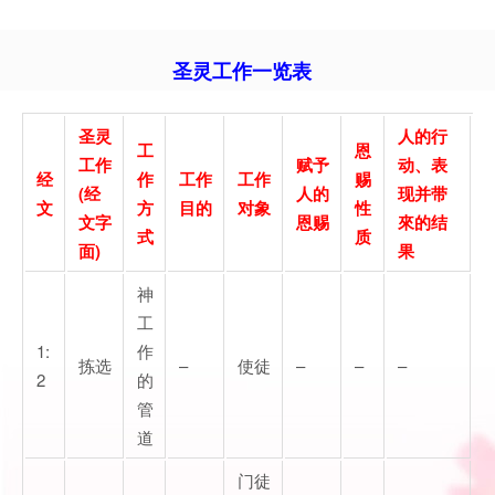
圣灵工作一览表
圣灵
人的行
工
恩
工作
赋予
动、表
经
作
工作
工作
赐
(经
人的
现
并带
文
方
目的
对象
性
文字
恩赐
來的结
式
质
面)
果
神
工
1:
作
拣选
–
使徒
–
–
–
2
的
管
道
门徒