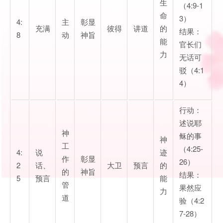
生
（4:9-1
命
3）
4:
主
彰显
充满
彼得
讲道
的
结果：
8
动
神旨
能
官长们
力
无话可
驳（4:1
4）
行动：
述说耶
神
稣的事
神
工
（4:25-
4:
说
迹
作
彰显
26）
2
话、
大卫
预言
的
的
神旨
结果：
5
预言
能
管
果然应
力
道
验（4:2
7-28）