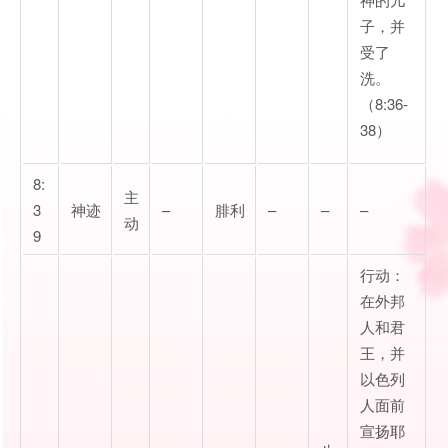
子，并
受了
洗。
（8:36-
38）
8:
主
3
神迹
–
腓利
–
–
–
动
9
行动：
在外邦
人和君
王，并
以色列
人面前
宣扬耶