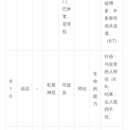
门、
徒增
巴米
多、许
拿、
多祭司
尼哥
信从这
拉
道。
（6:7）
行动：
与会堂
的人辩
生
论（6:
6:
命
彰显
司提
9）
1
说话
–
辩论
的
神旨
反
结果：
0
能
众人抵
力
挡不
住。