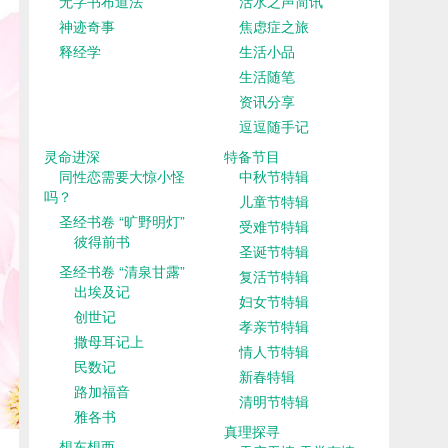
无字书布道法
活水之声简讯
神迹奇事
焦虑症之旅
释经学
生活小品
生活随笔
资讯分享
逗逗随手记
灵命进深
特备节目
同性恋需要大惊小怪
中秋节特辑
吗？
儿童节特辑
圣经书卷 “旷野明灯”
受难节特辑
彼得前书
圣诞节特辑
圣经书卷 “清泉甘露”
复活节特辑
出埃及记
妇女节特辑
创世记
孝亲节特辑
撒母耳记上
情人节特辑
民数记
新春特辑
路加福音
清明节特辑
雅各书
真理探寻
想东想西