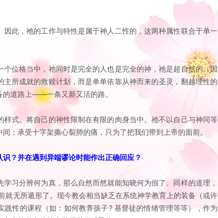
。因此，祂的工作与特性是属于神人二性的，这两种属性联合于单一
一个位格当中，祂同时是完全的人也是完全的神，祂是超自然的。因
的主所成就的救赎计划，而是单单依靠从神而来的圣灵，翻越理性的
备的道路上——一条又新又活的路。
的样式。将自己的神性限制在有限的肉身当中。祂不以自己与神同等
中间；承受十字架撕心裂肺的痛，只为了把我们带到上帝的面前。
认识？并在遇到异端谬论时能作出正确回应？
先学习分辨何为真，那么自然而然就能知晓何为假了。同样的道理，
的面前就无所遁形了。现今教会相当缺乏在系统神学教育上的装备（或许
实践性的课程（如：如何教养孩子? 基督徒的情绪管理等等），作为