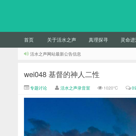
首页
关于活水之声
真理探寻
灵命进
活水之声网站最新公告信息
wei048 基督的神人二性
专题讨论
活水之声录音室
1020℃
0