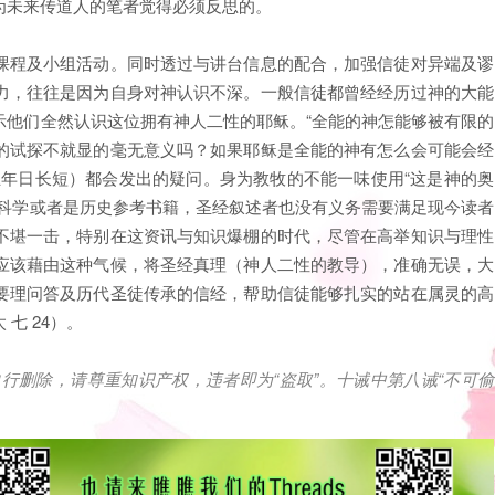
为未来传道人的笔者觉得必须反思的。
课程及小组活动。同时透过与讲台信息的配合，加强信徒对异端及谬
力，往往是因为自身对神认识不深。一般信徒都曾经经历过神的大能
示他们全然认识这位拥有神人二性的耶稣。“全能的神怎能够被有限的
的试探不就显的毫无意义吗？如果耶稣是全能的神有怎么会可能会经
主年日长短）都会发出的疑问。身为教牧的不能一味使用“这是神的奥
本科学或者是历史参考书籍，圣经叙述者也没有义务需要满足现今读者
不堪一击，特别在这资讯与知识爆棚的时代，尽管在高举知识与理性
应该藉由这种气候，将圣经真理（神人二性的教导），准确无误，大
要理问答及历代圣徒传承的信经，帮助信徒能够扎实的站在属灵的高
七 24）。
自行删除，请尊重知识产权，违者即为
“
盗取
”
。十诫中第八诫
“
不可偷