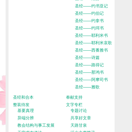
圣经——约书亚记
圣经——约伯记
圣经——约拿书
圣经——约珥书
圣经——耶利米书
圣经——耶利米哀歌
圣经——西番雅书
圣经——诗篇
圣经——路得记
圣经——那鸿书
圣经——阿摩司书
圣经——雅歌
圣经和合本
奉献支持
整装待发
文字专栏
基要真理
专题讨论
异端分辨
共享好文章
教会结构与事工发展
天路甘泉