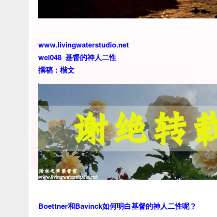
www.livingwaterstudio.net
wei048 基督的神人二性
撰稿：楷文
Boettner和Bavinck如何明白基督的神人二性呢？