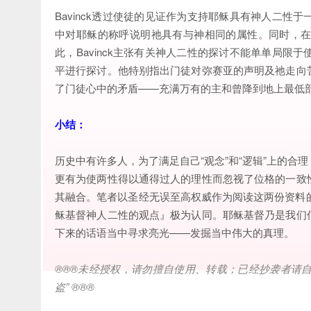
Bavinck透过使徒的见证作为支持耶稣具有神人二
中对耶稣的称呼说明祂具有与神相同的属性。同时，
此，Bavinck主张有关神人二性的探讨不能单单局
平进行探讨。他特别指出门徒对弥赛亚的声明及祂走向
了门徒心中的矛盾——充满万有的主和曾降到地上最低
小结：
历史中有许多人，为了满足自己“观念”和“逻辑”上的
更有为使两性得以通得过人的理性而忽视了位格的一致
其融合。笔者以圣经无误至高权威作为阅读这两份资料的基础，
稣基督神人二性的观点』极为认同。耶稣基督乃是我们
下来的话语当中寻求亮光——发掘当中伟大的真理。
®®®
未经授权，请勿擅自使用、转载；已经抄袭者请
盗
” ®®®