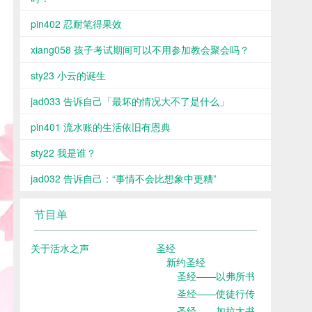
pin402 忍耐笔得果效
xiang058 孩子考试期间可以不用参加教会聚会吗？
sty23 小云的诞生
jad033 告诉自己「最坏的情况大不了是什么」
pin401 流水账的生活依旧有恩典
sty22 我是谁？
jad032 告诉自己：“事情不会比想象中更糟”
节目单
关于活水之声
圣经
新约圣经
圣经——以弗所书
圣经——使徒行传
圣经——加拉太书