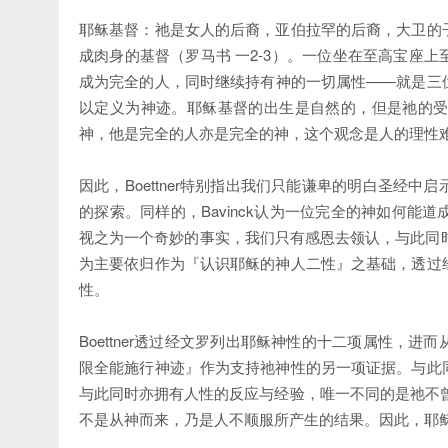
耶稣基督：祂是女人的后裔，亚伯拉罕的后裔，大卫的
成肉身的基督（罗马书 一2-3）。一位坐在至高宝座
成为完全的人，同时继续持有神的一切属性——就是三
以定义为神迹。耶稣基督的出生是自然的，但是祂的
神，他是完全的人亦是完全的神，这个观念是人的理性
因此，Boettner特别指出我们只能谦卑的明白圣经
的探索。同样的，Bavinck认为一位完全的神如何
视之为一个奇妙的事实，我们只有感恩去领认，与此同时我们不
为主要依归作为『认识耶稣的神人二性』之基础，透过
性。
Boettner透过经文罗列出耶稣神性的十二项属性，
限全能施行神迹』作为支持祂神性的另一项证据。与此
与此同时亦拥有人性的反应与经验，唯一不同的是祂不曾犯
不是从神而来，乃是人不顺服所产生的结果。因此，耶