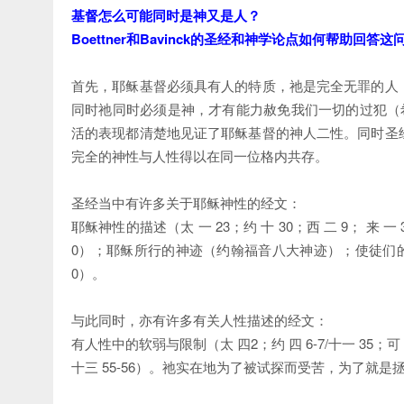
基督怎么可能同时是神又是人？
Boettner和Bavinck的圣经和神学论点如何帮助回答
首先，耶稣基督必须具有人的特质，祂是完全无罪的人，因
同时祂同时必须是神，才有能力赦免我们一切的过犯（希
活的表现都清楚地见证了耶稣基督的神人二性。同时圣经清
完全的神性与人性得以在同一位格内共存。
圣经当中有许多关于耶稣神性的经文：
耶稣神性的描述（太 一 23；约 十 30；西 二 9； 来 一 
0）；耶稣所行的神迹（约翰福音八大神迹）；使徒们的见证（太 
0）。
与此同时，亦有许多有关人性描述的经文：
有人性中的软弱与限制（太 四2；约 四 6-7/十一 35
十三 55-56）。祂实在地为了被试探而受苦，为了就是