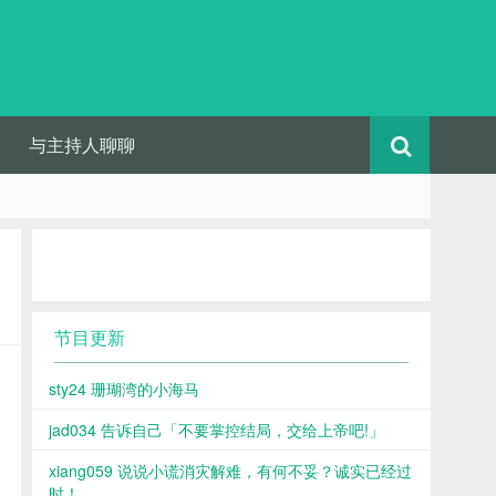
与主持人聊聊
节目更新
sty24 珊瑚湾的小海马
jad034 告诉自己「不要掌控结局，交给上帝吧!」
xiang059 说说小谎消灾解难，有何不妥？诚实已经过
时！