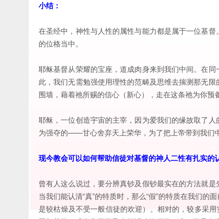
小结：
在圣经中，神性与人性的属性与能力都是属于一位基督
的位格当中。
耶稣基督从荣耀的宝座，道成肉身来到我们中间。在同
此，我们无需勉强使用理性的范畴及思维去揣测那无限
围墙，藉着祂所赐的信心（新心），走在这条祂为你预
耶稣，一位创造宇宙的主宰，因为爱我们的缘故取了人
为强夺的——甘心舍弃天上荣华，为了把上帝带到我们
现今教会可以如何帮助信徒对基督的神人二性有扎实的
曾有人这么说过，要分辨真钞及假钞最实在的方法就是
当我们能认清“真”的特质时，那么“假”的特质在我们
是较枯燥及不受一般信徒的欢迎）。相对的，较多采用