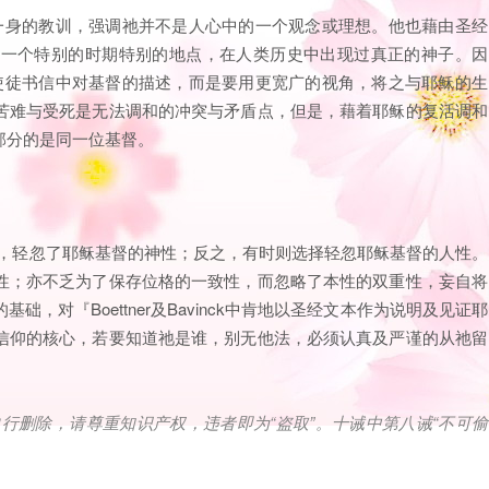
性于一身的教训，强调祂并不是人心中的一个观念或理想。他也藉由圣经
在一个特别的时期特别的地点，在人类历史中出现过真正的神子。因
限于使徒书信中对基督的描述，而是要用更宽广的视角，将之与耶稣的生
苦难与受死是无法调和的冲突与矛盾点，但是，藉着耶稣的复活调和
部分的是同一位基督。
合理，轻忽了耶稣基督的神性；反之，有时则选择轻忽耶稣基督的人性。
性；亦不乏为了保存位格的一致性，而忽略了本性的双重性，妄自将
对『Boettner及Bavinck中肯地以圣经文本作为说明及见证耶
信仰的核心，若要知道祂是谁，别无他法，必须认真及严谨的从祂留
自行删除，请尊重知识产权，违者即为
“
盗取
”
。十诫中第八诫
“
不可偷