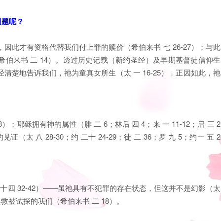
这问题呢？
此才有资格代替我们付上罪的赎价（希伯来书 七 26-27）；与此
伯来书 二 14）。透过历史记载（新约圣经）及早期基督徒信仰生
楚地告诉我们，祂为童真女所生（太 一 16-25），正因如此，祂
3）；耶稣拥有神的属性（腓 二 6；林后 四 4；来 一 11-12；启 三 2
八 28-30；约 二十 24-29；徒 二 36；罗 九 5；约一 五 2
；可 十四 32-42）——虽祂具有不犯罪的存在状态，但这并不是幻影（太
拯救被试探的我们（希伯来书 二 18）。