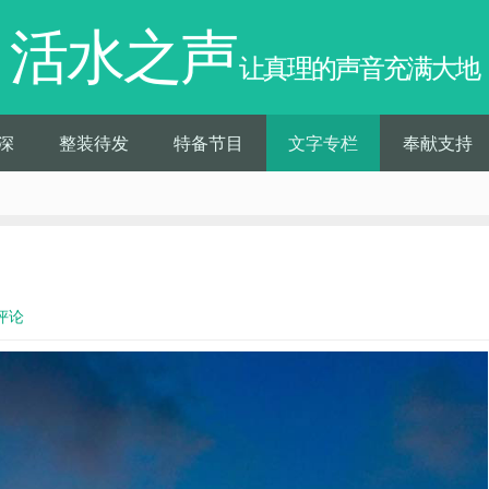
活水之声
让真理的声音充满大地
深
整装待发
特备节目
文字专栏
奉献支持
评论