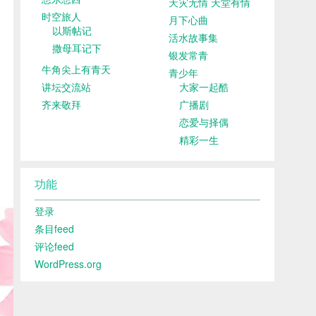
天灾无情 天堂有情
时空旅人
月下心曲
以斯帖记
活水故事集
撒母耳记下
银发常青
牛角尖上有青天
青少年
讲坛交流站
大家一起酷
齐来敬拜
广播剧
恋爱与择偶
精彩一生
功能
登录
条目feed
评论feed
WordPress.org