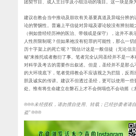
团契节目、成人主日学及小组活动的项目。这一块是身
建议在教会当中推动及鼓吹有关基要真道及异端分辨的
论的警惕性。普遍上平信徒对异端及谬论较没有辨别能
（例如曾经经历神的医治、带领或是保守），这并不表
人性所限制呢？但如果祂没有犯罪的可能性，那么一切
历十字架上的死亡呢？”我估计这是一般信徒（无论信
秘”来推托或者敷衍了事。笔者完全认同圣经并不是一
对科学及考古的需要作出叙述。但是，圣经并不是那么
的大环境底下，笔者觉得教会不应该视之为拦阻，反而
胆及诚实的传讲。建议不但透过圣经，更可以使用一些
处。惟有将生命建立在磐石上才不会倒塌也不会动摇（太 
®®®
未经授权，请勿擅自使用、转载；已经抄袭者请
盗
” ®®®