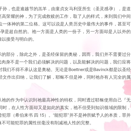
子孙，也是逾越节的羔羊，由童贞女马利亚所生（圣灵感孕），是道
上至高荣耀的神，为了完成救赎的工作，取了人的样式，来到我们中间
位一体神的第二位格。这可以说是人类历史中最伟大的事件，甚至可
受孕是超自然的。祂一方面是人类的一份子，另一方面却是人以外的
难以接受与明白的。
中启示的部分，除此之外，是圣经保留的奥秘，因而，我们并不需要过分
能道成肉身不是一个我们必须解决的问题，以及能解决的问题，我们应将
得不承认这是奥秘。无论是Boettner或是Bavinck都是以圣经
经文作出归纳，让我们了解，耶稣不但是神，同时祂亦有人完全的属
进而从祂的作为中认识到祂最高神性的特权，同时透过耶稣使用自己『无
同时，在人性方面却又是如此的真实，祂不但受到知识领域的限制，
罪（希伯来书 四 15）。“能犯罪”并不是神所赋予人的本质，罪并
稣不可能犯罪的属性丝毫没有削减祂人性的完整。