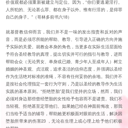
价值观都必须重新被建立与定位。因为，“你们要逃避淫行。
人所犯的、无论甚么罪、都在身子以外。惟有行淫的，是得罪
自己的身子。”（哥林多前书六18）
就基督教信仰而言，我们并不是一味的发出指责和反对的声
音，而是必须尽所能的帮助、教导、引导进入正确的方向并施
予实际的关爱。就教会本身的角色，当更多在实际生活层面给
予符合圣经教导的真理，提出切实并可行的指引与教导，进而
帮助会众（无论男女、单身或已婚、青少年人至成年人）树立
婚姻的神圣观、贞洁观，追求圣洁的信仰态度，并强调以圣经
作为生活绝对标准的准绳，不容有任何妥协的余地。我们并不
是按社会伦理指定一套行为守则，乃是以圣经的教导作为生活
实践的基本原则。“拒绝堕胎”是我们坚持的立场，然而，我们
必须对身边那些曾经堕胎的女性给予包容而不是谴责。我们不
当轻视、拒绝甚至定罪他们。如果她已经在神面前悔改，那我
们当给予适当的辅导，帮助她更积极面对眼前的生活，解决因
堕胎所带来的伤害23 ，无论在生理上或心理上给予他们积极