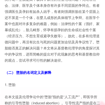
会、法律、医学及个体本身存有许多不同层面的争辩点。有者
强调医生及孕妇有如杀人凶手，有者则强调胚胎在某个层面上
还不算是一个个体，在婴儿成形的具体细节上争辩。在医学个
案中也面对许多复杂的难题，例如：法律性的个案（强奸、家
暴或乱伦），胎儿畸形，怀孕有损孕妇的生命或社会性个案
（经济压力、不想生育或避孕失败等）。故此，在多有伦理道
德问题中，再没有比生与死的问题更加迫切及具争议性了。堕
胎能否真正的解决问题？本文将从基督教伦理学的角度探讨其
中的争议性，进而简略的提出对于此现象的思考和基督教信仰
的观点，尝试寻求可行性的解决途径。
（二） 堕胎的名词定义及解释
1. 堕胎
在本文提及伦理争论中的“堕胎”指的是“人工流产”，即医学所
称的引导性堕胎（induced abortion）。引导性流产指的是在二