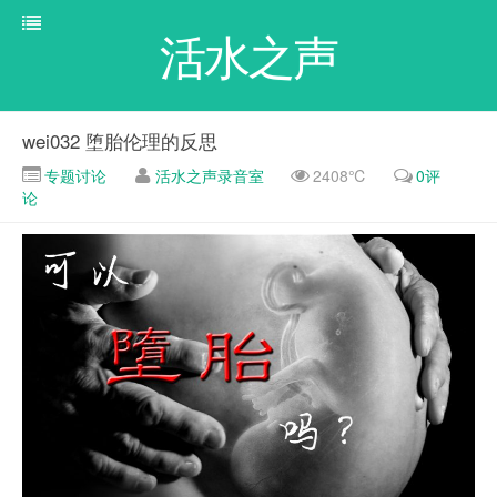
活水之声
wei032 堕胎伦理的反思
专题讨论
活水之声录音室
2408℃
0评
论