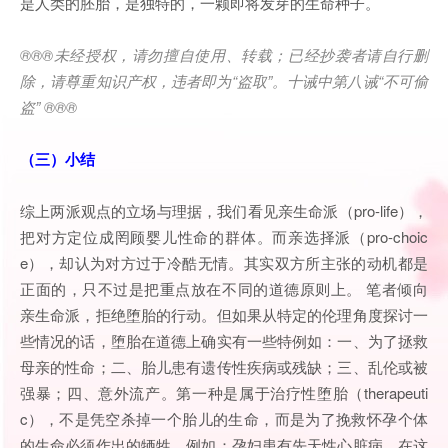
是人类的胚胎，是独特的，一颗即将发芽的生命种子。
®®®
未经授权，请勿擅自使用、转载；已经抄袭者请自行删
除，请尊重知识产权，违者即为
“
盗取
”
。十诫中第八诫
“
不可偷
盗
” ®®®
（三）小结
综上两派观点的立场与理据，我们看见亲生命派（pro-life），
把对方定位成罔顾婴儿性命的群体。而亲选择派（pro-choic
e），却认为对方过于冷酷无情。其实双方所主张的动机都是
正面的，只不过是把重点放在不同的道德原则上。 笔者倾向
亲生命派，拒绝堕胎的行动。但如果从特定的伦理角度探讨一
些情况的话，堕胎在道德上确实有一些特例如：一、为了拯救
母亲的性命；二、胎儿患有遗传性疾病或残缺；三、乱伦或被
强暴；四、意外流产。第一种是属于治疗性堕胎（therapeuti
c），不是凭空杀掉一个胎儿的生命，而是为了挽救怀孕个体
的生命必须作出的牺牲，例如：孕妇患有先天性心脏病，在这