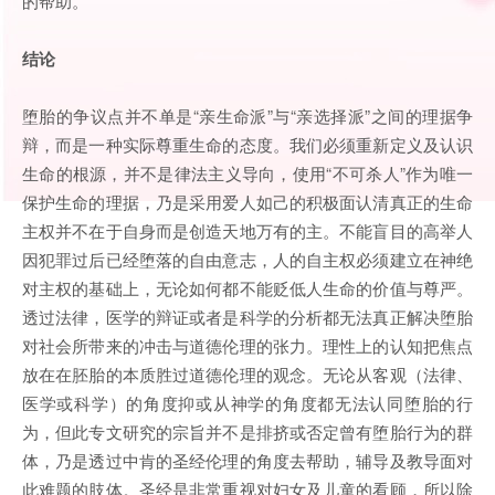
的帮助。
结论
堕胎的争议点并不单是“亲生命派”与“亲选择派”之间的理据争
辩，而是一种实际尊重生命的态度。我们必须重新定义及认识
生命的根源，并不是律法主义导向，使用“不可杀人”作为唯一
保护生命的理据，乃是采用爱人如己的积极面认清真正的生命
主权并不在于自身而是创造天地万有的主。不能盲目的高举人
因犯罪过后已经堕落的自由意志，人的自主权必须建立在神绝
对主权的基础上，无论如何都不能贬低人生命的价值与尊严。
透过法律，医学的辩证或者是科学的分析都无法真正解决堕胎
对社会所带来的冲击与道德伦理的张力。理性上的认知把焦点
放在在胚胎的本质胜过道德伦理的观念。无论从客观（法律、
医学或科学）的角度抑或从神学的角度都无法认同堕胎的行
为，但此专文研究的宗旨并不是排挤或否定曾有堕胎行为的群
体，乃是透过中肯的圣经伦理的角度去帮助，辅导及教导面对
此难题的肢体。圣经是非常重视对妇女及儿童的看顾，所以除