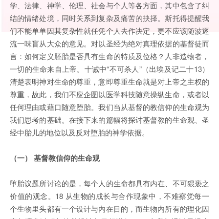
学、法律、神学、伦理、社会与个人等各方面，其中包含了纠
结的情绪处境，同时关系到复杂及痛苦的抉择。斯托得提醒我
们不能单单因其复杂性就任凭个人去作决定，更不应该随波逐
流一味盲从大众的意见。对以圣经为绝对真理依据的基督徒而
言：如何定义胚胎是否具有生命的特质及位格？人非造物者，
一切的生命来自上帝。十诫中“不可杀人”（出埃及记二十13）
清楚表明神对生命的尊重，意即尊重生命就是对上帝之主权的
尊重，故此，我们不应企图以医学科技随意操纵生命，或者以
任何理由或藉口随意堕胎。我们当从基督的教信仰的生命观为
我们思考的基础。在接下来的篇幅将探讨基督教的生命观、圣
经中胎儿的地位以及反对堕胎的神学依据。
（一） 基督教信仰的生命观
堕胎议题所讨论的是，每个人的生命都具有内在、不可猥亵之
价值的观念。18 从生物的成长与合作现象中，不难察觉每一
个生物里头都有一个设计与内在目的，而生物内所有的理化因