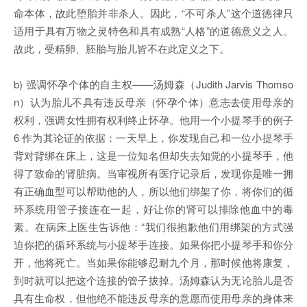
命本体，故此堕胎并非杀人。因此，“不可杀人”这个道德律只
适用于具有万物之灵特色和具有成熟“人格”的道德意义之人。
故此，受精卵、胚胎与胎儿皆不在此定义之下。
b) 强调怀孕个体的自主权——汤姆森（Judith Jarvis Thomso
n）认为胎儿不具有违反母亲（怀孕个体）意志去使用母亲的
权利，强调女性拥有权利终止怀孕。他用一个小提琴手的例子
6 作为其论证的依据：一天早上，你发现自己和一位小提琴手
背对背绑在床上，这是一位知名但却失去知觉的小提琴手，他
得了致命的肾脏病。当审视所有医疗记录后，发现你是唯一拥
有正确血型可以帮助他的人，所以他们绑架了你，将你们的循
环系统用管子接连在一起，好让你的肾可以排除他血中的毒
素。在病床上医生告诉他：“我们很抱歉他们用绑架的方式强
迫你把的循环系统与小提琴手连接。如果你把小提琴手和你分
开，他将死亡。当如果你能够忍耐九个月，那时候他将康复，
到时就可以把这个连接的管子拔掉。汤姆森认为无论胎儿是否
具有生命权，但他绝不能违反母亲的意愿而使用母亲的身体来