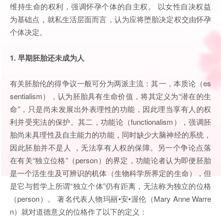
维持生命的权利，强调怀孕个体的自主权。 以女性自决权益
为基础点，就私生活层面而言，认为应将堕胎决定权交由怀孕
个体决定。
1. 早期胚胎还未成为人
有关胚胎伦的得争议一般可分为两派主流：其一，本质论（es
sentialism），认为胚胎具有生命价值，将其定义为“潜在的生
命”，只是尚未发展出外表理性的功能，因此理当享有人的权
利并受宪法的保护。其二，功能论（functionalism），强调胚
胎尚未具理性及自主能力的功能，同时缺少大脑神经的系统，
因此胚胎并不是人 ，无法享有人权的保障。另一个争论点落
在有关“独立位格”（person）的界定，功能论者认为即便胚胎
是一个活生生及可辨识的机体（生物科学所界定的生命），但
是它与哲学上所谓“独立个体”仍有距离，无法称为独立的位格
（person）。 著名代表人物玛丽•安•渥伦（Mary Anne Warre
n）就对道德意义的位格作了以下的定义：