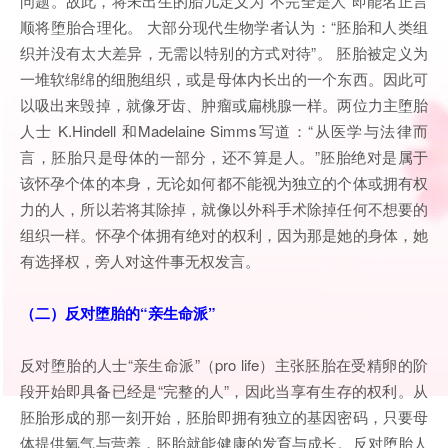
问题。故此，将未出生的胎儿定义为“不完全是人”即能名正言
顺将堕胎合理化。 大部分现代生物学者认为：“胚胎和人类组
织并没有太大差异，无需以特别的方式对待”。 胚胎被定义为
一堆软绵绵的细胞组织，或是母体内长出的一个东西。因此可
以吸出来毁掉，就像牙齿、肿瘤或扁桃腺一样。两位力主堕胎
人士 K.Hindell 和Madelaine Simms写道：“从医学与法律而
言，胚胎只是母体的一部分，还不算是人。”胚胎绝对是属于
该怀孕个体的本身，无论如何都不能视为独立的个体或拥有权
力的人，所以若将其除掉，就像以外科手术除掉任何不想要的
组织一样。怀孕个体拥有绝对的权利，因为那是她的身体，她
有选择权，旁人对这件事无权发言。
（二）反对堕胎的“亲生命派”
反对堕胎的人士“亲生命派”（pro life）主张胚胎在受精卵的阶
段开始即具备已经是“完整的人”，因此当享有生存的权利。从
胚胎形成的那一刻开始，胚胎即拥有独立的基因密码，只要母
体提供氧气与营养，胚胎就能健康的发育与成长。反对堕胎人