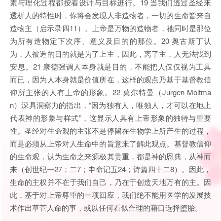
素与理化过程都按着设计与目标进行。19 当我们透过圣经来
透析人的特性时，你将会发现人非造物者，一切的生命皆来自
造物主（启示录四11）。上帝是万物的造物者，祂同时是那位
为所有造物定下次序、意义及目的的那位。20 奥古斯丁认
为，人被造的目的就是为了上主，因此，离了主，人无法找到
安息。21 康德强调人本身就是目的，不能把人仅仅视为工具
而已，因为人本身就是价值所在，这样的观点乃基于基督教信
仰所主张的人有上帝的形象。22 莫尔特曼（Jurgen Moltma
n）深具洞察力的指出，“因为独有人，唯独人，才可以在地上
代表神的形象与样式”，这显示人具有上帝形象的独特与重要
性。圣经对生命观的主张不是停留在生物学上所产生的过程，
而是必须从上帝对人生命中的旨意来了解此观点。基督教信仰
的生命观，认为生命之来源极其贵重，都是神的恩典，从神而
来（创世纪一27；二7；申命记五24；诗篇四十二8）。因此，
生命的主权并不在于我们自己，乃在于创造天地万有的主。因
此，基于对上帝尊重的一项回应，我们绝不能用医学的发展技
术作出草菅人命的事，或以任何看似合理的藉口选择堕胎。