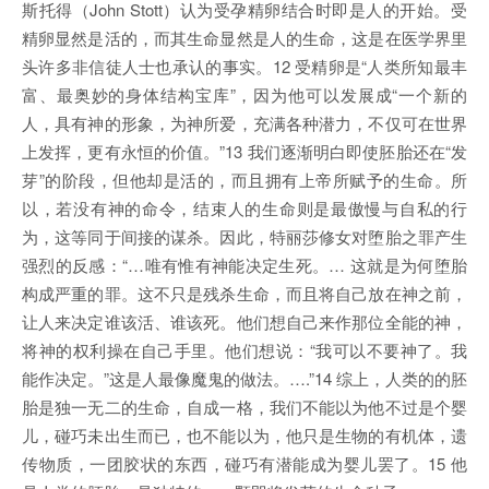
斯托得（John Stott）认为受孕精卵结合时即是人的开始。受
精卵显然是活的，而其生命显然是人的生命，这是在医学界里
头许多非信徒人士也承认的事实。12 受精卵是“人类所知最丰
富、最奥妙的身体结构宝库”，因为他可以发展成“一个新的
人，具有神的形象，为神所爱，充满各种潜力，不仅可在世界
上发挥，更有永恒的价值。”13 我们逐渐明白即使胚胎还在“发
芽”的阶段，但他却是活的，而且拥有上帝所赋予的生命。所
以，若没有神的命令，结束人的生命则是最傲慢与自私的行
为，这等同于间接的谋杀。因此，特丽莎修女对堕胎之罪产生
强烈的反感：“…唯有惟有神能决定生死。… 这就是为何堕胎
构成严重的罪。这不只是残杀生命，而且将自己放在神之前，
让人来决定谁该活、谁该死。他们想自己来作那位全能的神，
将神的权利操在自己手里。他们想说：“我可以不要神了。我
能作决定。”这是人最像魔鬼的做法。….”14 综上，人类的的胚
胎是独一无二的生命，自成一格，我们不能以为他不过是个婴
儿，碰巧未出生而已，也不能以为，他只是生物的有机体，遗
传物质，一团胶状的东西，碰巧有潜能成为婴儿罢了。15 他