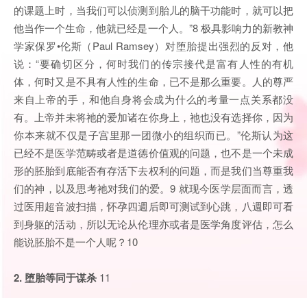
的课题上时，当我们可以侦测到胎儿的脑干功能时，就可以把
他当作一个生命，他就已经是一个人。”8 极具影响力的新教神
学家保罗•伦斯（Paul Ramsey）对堕胎提出强烈的反对，他
说：“要确切区分，何时我们的传宗接代是富有人性的有机
体，何时又是不具有人性的生命，已不是那么重要。人的尊严
来自上帝的手，和他自身将会成为什么的考量一点关系都没
有。上帝并未将祂的爱加诸在你身上，祂也没有选择你，因为
你本来就不仅是子宫里那一团微小的组织而已。”伦斯认为这
已经不是医学范畴或者是道德价值观的问题，也不是一个未成
形的胚胎到底能否有存活下去权利的问题，而是我们当尊重我
们的神，以及思考祂对我们的爱。9 就现今医学层面而言，透
过医用超音波扫描，怀孕四週后即可测试到心跳，八週即可看
到身躯的活动，所以无论从伦理亦或者是医学角度评估，怎么
能说胚胎不是一个人呢？10
2. 堕胎等同于谋杀
11