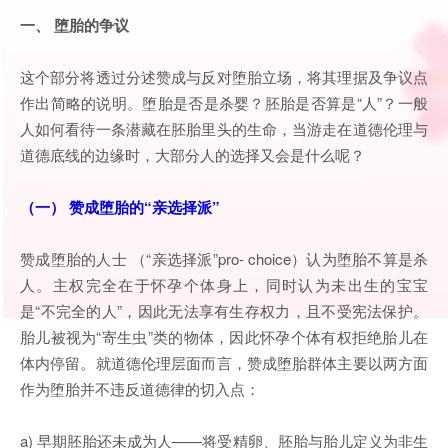
一、 堕胎的争议
这个部分将透过分述赞成与反对堕胎立场，将其理据及争议点
作出简略的说明。堕胎是否是杀婴？胚胎是否算是“人”？一般
人如何看待一条潜藏在胚胎里头的生命，当游走在道德伦理与
道德底线的边缘时，大部分人的选择又会是什么呢？
（一） 赞成堕胎的“亲选择派”
赞成堕胎的人士 （“亲选择派”pro- choice）认为堕胎不算是杀
人。主权完全在于怀孕个体身上，同时认为未出生的宝宝
是“不完全的人”，因此无法享有生存权力，且不受宪法保护。
胎儿被视为“寄生虫”类的物体，因此怀孕个体有权拒绝胎儿在
体内停留。就道德伦理层面而言，赞成堕胎群体主要以两方面
作为堕胎并不违反道德律的切入点：
a) 早期胚胎还未成为人——将受精卵、胚胎与胎儿定义为非生