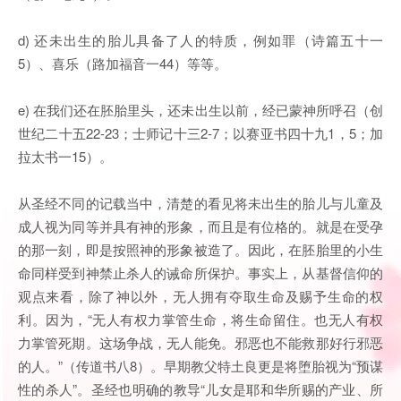
d) 还未出生的胎儿具备了人的特质，例如罪（诗篇五十一
5）、喜乐（路加福音一44）等等。
e) 在我们还在胚胎里头，还未出生以前，经已蒙神所呼召（创
世纪二十五22-23；士师记十三2-7；以赛亚书四十九1，5；加
拉太书一15）。
从圣经不同的记载当中，清楚的看见将未出生的胎儿与儿童及
成人视为同等并具有神的形象，而且是有位格的。就是在受孕
的那一刻，即是按照神的形象被造了。因此，在胚胎里的小生
命同样受到神禁止杀人的诫命所保护。事实上，从基督信仰的
观点来看，除了神以外，无人拥有夺取生命及赐予生命的权
利。因为，“无人有权力掌管生命，将生命留住。也无人有权
力掌管死期。这场争战，无人能免。邪恶也不能救那好行邪恶
的人。”（传道书八8）。早期教父特土良更是将堕胎视为“预谋
性的杀人”。圣经也明确的教导“儿女是耶和华所赐的产业、所