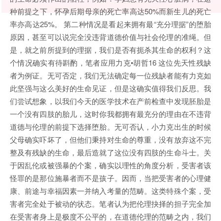
种前提之下，怀孕后期母亲的死亡率高达50%而新生儿的死亡
率亦高达25%。 第二种情况是看起来拥有最“充分理据”的堕胎
原因，甚至可以说完全没违背道德价值与社会伦理的准绳。但
是，就之前所提到的理据，我们是否有扼杀其生命的权利？这
个情况确实有待斟酌，笔者应用力克•胡哲16 这位先天性残缺
者为例证。无可否定，我们无法确定每一位残缺者能有力克如
此坚强与这么美好的生命见证，但是这确实值得我们反思。我
们尝试想象，以我们今天的医学技术在产前检查中发现胚胎是
一个没有四肢的胎儿，这时你我都拥有最充分的理由在不违背
道德与伦理的前提下选择堕胎。无可否认，小力克出生的时候
父母确实吓坏了，但他们秉持对生命的尊重，没有放弃这不完
整及有残缺的生命，最后造就了这位没有四肢的生命斗士。关
于因乱伦或被强暴的个案，确实以理性的角度分析，受害者该
怪罪的是那位施暴者而不是孩子。因而，当把受害者的心理健
康、前途与幸福因素一并纳入考量的范畴。这类特殊个案，受
害者完全处于被动的状态。笔者认为把伦理抉择的担子完全加
在受害者身上是极度不公平的，在道德伦理的范畴之内，我们