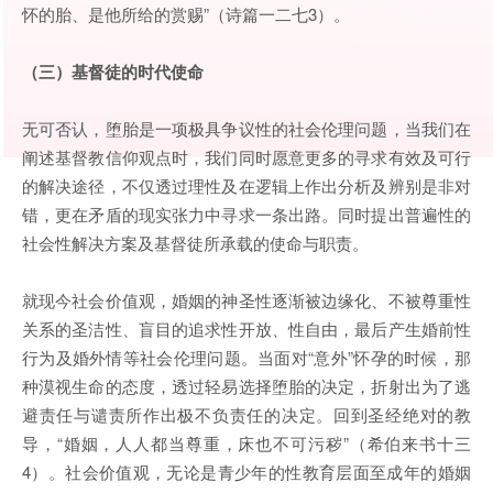
怀的胎、是他所给的赏赐”（诗篇一二七3）。
（三）基督徒的时代使命
无可否认，堕胎是一项极具争议性的社会伦理问题，当我们在
阐述基督教信仰观点时，我们同时愿意更多的寻求有效及可行
的解决途径，不仅透过理性及在逻辑上作出分析及辨别是非对
错，更在矛盾的现实张力中寻求一条出路。同时提出普遍性的
社会性解决方案及基督徒所承载的使命与职责。
就现今社会价值观，婚姻的神圣性逐渐被边缘化、不被尊重性
关系的圣洁性、盲目的追求性开放、性自由，最后产生婚前性
行为及婚外情等社会伦理问题。当面对“意外”怀孕的时候，那
种漠视生命的态度，透过轻易选择堕胎的决定，折射出为了逃
避责任与谴责所作出极不负责任的决定。回到圣经绝对的教
导，“婚姻，人人都当尊重，床也不可污秽”（希伯来书十三
4）。社会价值观，无论是青少年的性教育层面至成年的婚姻