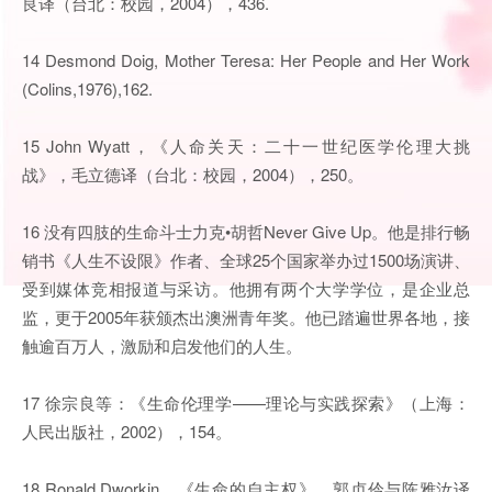
良译（台北：校园，2004），436.
14 Desmond Doig, Mother Teresa: Her People and Her Work
(Colins,1976),162.
15 John Wyatt，《人命关天：二十一世纪医学伦理大挑
战》，毛立德译（台北：校园，2004），250。
16 没有四肢的生命斗士力克•胡哲Never Give Up。他是排行畅
销书《人生不设限》作者、全球25个国家举办过1500场演讲、
受到媒体竞相报道与采访。他拥有两个大学学位，是企业总
监，更于2005年获颁杰出澳洲青年奖。他已踏遍世界各地，接
触逾百万人，激励和启发他们的人生。
17 徐宗良等：《生命伦理学——理论与实践探索》（上海：
人民出版社，2002），154。
18 Ronald Dworkin，《生命的自主权》，郭贞伶与陈雅汝译