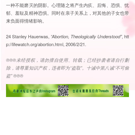
一种不能磨灭的阴影。心理随之将产生内疚、后悔、恐惧、忧
郁、羞耻及精神恐惧。同时在亲子关系上，对其他的子女也带
来负面得情绪影响。
24 Stanley Hauerwas,
“Abortion, Theologically Understood”
, htt
p://lifewatch.org/abortion.html, 2006/2/21.
®®®
未经授权，请勿擅自使用、转载；已经抄袭者请自行删
除，请尊重知识产权，违者即为
“
盗取
”
。十诫中第八诫
“
不可偷
盗
” ®®®