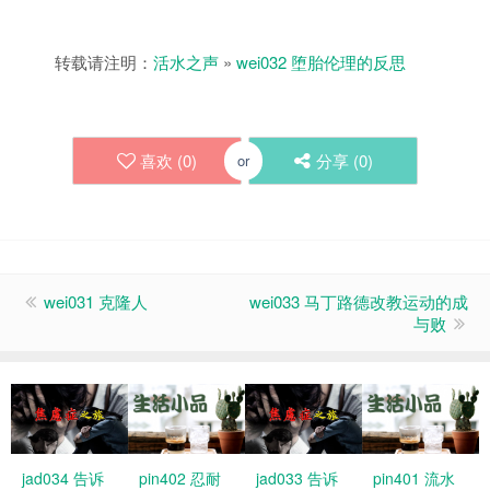
转载请注明：
活水之声
»
wei032 堕胎伦理的反思
喜欢 (
0
)
分享 (
0
)
or
wei031 克隆人
wei033 马丁路德改教运动的成
与败
jad034 告诉
pin402 忍耐
jad033 告诉
pin401 流水