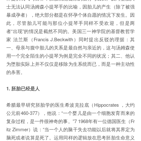
士无法认同汤姆森小提琴手的比喻，因胎儿的产生（除了被强
暴成孕者），绝大部分都是在怀孕个体自愿的情况下发生。因
此，尽管胎儿可能与那位小提琴手同样不受欢迎，但是两
者“出现”的情况是截然不同的。美国三一神学院的基督教哲学
家 法兰斯（Francis J.Beckwith）同时提出反驳的理据：其
一、母亲与腹中胎儿的关系是最自然与亲近的，这与汤姆森使
用一个完全陌生的小提琴为例是完全不同的状况；其二、他认
为堕胎实际上并不仅仅是移除为生系统而已，而是一种主动性
的杀害。
1. 胚胎已经是人
希腊最早研究胚胎学的医生希波克拉底（Hippocrates ，大约
公元前460-377），他说：“一个婴儿是由一个细胞发育而来的
复杂过程，是一件很神奇的事。”7 1968年有一位德国医生（Fr
itz Zimmer）说：“当一个人的脑干失去功能以后就将其界定为
脑死或者说算是死了。运用同样的逻辑放在思考胚胎生命意义