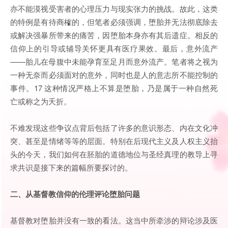
亦不能漠视受害者的心理压力与现实张力的挑战。故此，这类
的特例是有待商榷的，但笔者必须强调，堕胎并无法彻底除去
或解决强暴所带来的痛苦，因堕胎本身亦有其后遗症。相反的
信仰上的引导或辅导关怀更具有医疗果效。最后，意外流产
——胎儿在母腹中未能孕育至足月而意外流产。笔者将之视为
一种无奈而必须面对的意外，同时也是人的意志所不能控制的
事件。17 这种情况严格上不算是堕胎，乃是属于一种自然死
亡或称之为夭折。
不难发现这些争议点背后包括了许多的意识形态、内在文化冲
突、甚至是情绪等等的层面。特别在后现代主义及人权主义抬
头的今天，我们如何在胚胎的道德地位与圣经真理的教导上寻
求共识是接下来的篇幅所要探讨的。
二、从基督教信仰的伦理评论堕胎问题
基督教对堕胎并没有一致的看法。这当中所牵涉的辩论涉及医