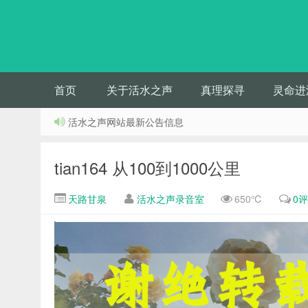
首页
关于活水之声
真理探寻
灵命进
活水之声网站最新公告信息
tian164 从100到1000公里
天路甘泉
活水之声录音室
650℃
0