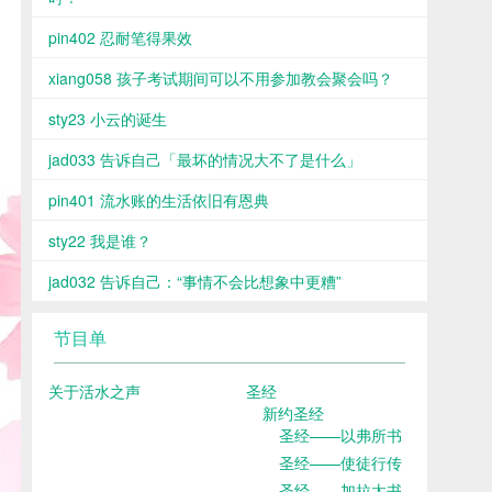
pin402 忍耐笔得果效
xiang058 孩子考试期间可以不用参加教会聚会吗？
sty23 小云的诞生
jad033 告诉自己「最坏的情况大不了是什么」
pin401 流水账的生活依旧有恩典
sty22 我是谁？
jad032 告诉自己：“事情不会比想象中更糟”
节目单
关于活水之声
圣经
新约圣经
圣经——以弗所书
圣经——使徒行传
圣经——加拉太书