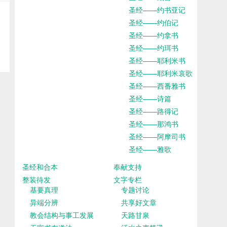
圣经——约书亚记
圣经——约伯记
圣经——约拿书
圣经——约珥书
圣经——耶利米书
圣经——耶利米哀歌
圣经——西番雅书
圣经——诗篇
圣经——路得记
圣经——那鸿书
圣经——阿摩司书
圣经——雅歌
圣经和合本
奉献支持
整装待发
文字专栏
基要真理
专题讨论
异端分辨
共享好文章
教会结构与事工发展
天路甘泉