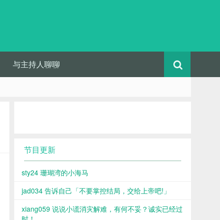
与主持人聊聊
节目更新
sty24 珊瑚湾的小海马
jad034 告诉自己「不要掌控结局，交给上帝吧!」
xiang059 说说小谎消灾解难，有何不妥？诚实已经过
时！