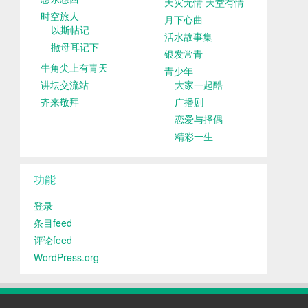
天灾无情 天堂有情
时空旅人
月下心曲
以斯帖记
活水故事集
撒母耳记下
银发常青
牛角尖上有青天
青少年
讲坛交流站
大家一起酷
齐来敬拜
广播剧
恋爱与择偶
精彩一生
功能
登录
条目feed
评论feed
WordPress.org