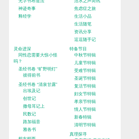
无字书布道法
活水之声简讯
神迹奇事
焦虑症之旅
释经学
生活小品
生活随笔
资讯分享
逗逗随手记
灵命进深
特备节目
同性恋需要大惊小怪
中秋节特辑
吗？
儿童节特辑
圣经书卷 “旷野明灯”
受难节特辑
彼得前书
圣诞节特辑
圣经书卷 “清泉甘露”
复活节特辑
出埃及记
妇女节特辑
创世记
孝亲节特辑
撒母耳记上
情人节特辑
民数记
新春特辑
路加福音
清明节特辑
雅各书
真理探寻
想东想西