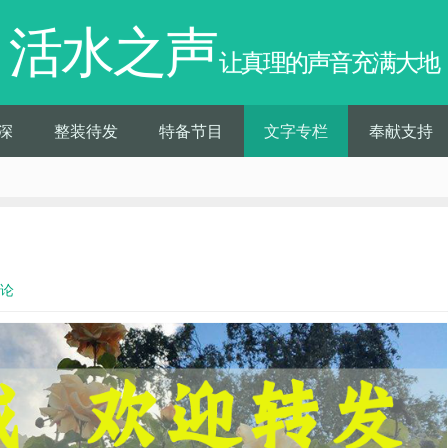
活水之声
让真理的声音充满大地
深
整装待发
特备节目
文字专栏
奉献支持
评论