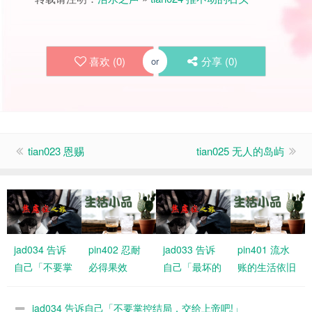
喜欢 (
0
)
分享 (
0
)
or
tian023 恩赐
tian025 无人的岛屿
jad034 告诉
pin402 忍耐
jad033 告诉
pin401 流水
自己「不要掌
必得果效
自己「最坏的
账的生活依旧
控结局，交给
情况大不了是
有恩典
上帝吧!」
什么」
jad034 告诉自己「不要掌控结局，交给上帝吧!」