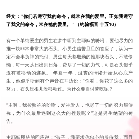
经文：
“你们若遵守我的命令，就常在我的爱里。正如我遵守
了我父的命令，常在祂的爱里。” （约翰福音 十五10）
有一个单纯爱主的男生在梦中听到主耶稣的吩咐，要他尽力的
推一块非常非常大的石头。小男生信誓旦旦的答应了，认为一
定不会辜负神的托付。男生每天都殷勤的推那块石头，不敢偷
懒，每一天从日出到日落，费尽了一切的力气，可是石头似乎
没有被移动的迹象。 年复一年，沮丧的情绪开始从心底产
生，他似乎听到有个声音在耳边说：“你看，你花了这么多的
努力，石头压根儿没移动过。为什么要自讨苦吃呢？
“主啊，我按照祢的吩咐，爱神爱人，也尽了一切的努力服侍
祢，为什么最后遇到这么大的挫败呢？”这是男生绝望的祷
告。
主耶稣恩慈的回应说：“孩子，我要求你忠心的服侍我，而且