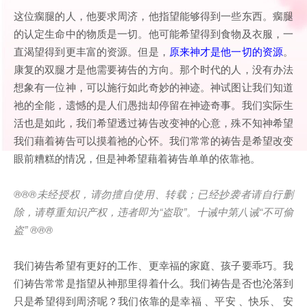
这位瘸腿的人，他要求周济，他指望能够得到一些东西。瘸腿
的认定生命中的物质是一切。他可能希望得到食物及衣服，一
直渴望得到更丰富的资源。但是，
原来神才是他一切的资源
。
康复的双腿才是他需要祷告的方向。那个时代的人，没有办法
想象有一位神，可以施行如此奇妙的神迹。神试图让我们知道
祂的全能，遗憾的是人们愚拙却停留在神迹奇事。我们实际生
活也是如此，我们希望透过祷告改变神的心意，殊不知神希望
我们藉着祷告可以摸着祂的心怀。我们常常的祷告是希望改变
眼前糟糕的情况，但是神希望藉着祷告单单的依靠祂。
®®®
未经授权，请勿擅自使用、转载；已经抄袭者请自行删
除，请尊重知识产权，违者即为
“
盗取
”
。十诫中第八诫
“
不可偷
盗
” ®®®
我们祷告希望有更好的工作、更幸福的家庭、孩子要乖巧。我
们祷告常常是指望从神那里得着什么。我们祷告是否也沦落到
只是希望得到周济呢？我们依靠的是幸福 、平安 、快乐、 安