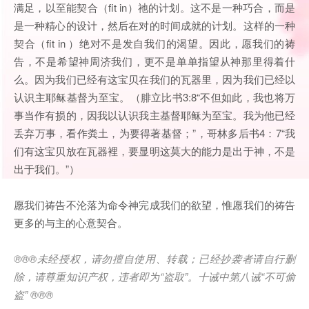
满足，以至能契合（fit in）祂的计划。这不是一种巧合，而是
是一种精心的设计，然后在对的时间成就的计划。这样的一种
契合（fit in ）绝对不是发自我们的渴望。因此，愿我们的祷
告，不是希望神周济我们，更不是单单指望从神那里得着什
么。因为我们已经有这宝贝在我们的瓦器里，因为我们已经以
认识主耶稣基督为至宝。（腓立比书3:8“不但如此，我也将万
事当作有损的，因我以认识我主基督耶稣为至宝。我为他已经
丢弃万事，看作粪土，为要得著基督；”，哥林多后书4：7“我
们有这宝贝放在瓦器裡，要显明这莫大的能力是出于神，不是
出于我们。”）
愿我们祷告不沦落为命令神完成我们的欲望，惟愿我们的祷告
更多的与主的心意契合。
®®®
未经授权，请勿擅自使用、转载；已经抄袭者请自行删
除，请尊重知识产权，违者即为
“
盗取
”
。十诫中第八诫
“
不可偷
盗
” ®®®