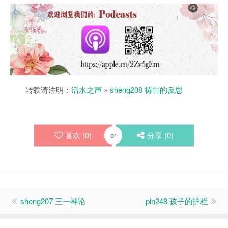
转载请注明：
活水之声
»
sheng208 祷告的反思
喜欢 (
0
)
分享 (
0
)
or
sheng207 三一神论
pin248 孩子的护栏