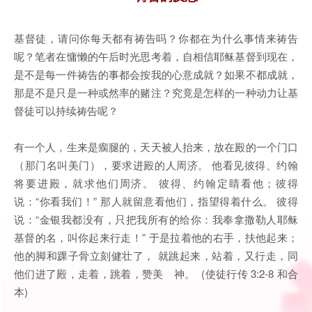
基督徒，请问你每天都有祷告吗？你都在为什么事情来祷告
呢？笔者在慵懒的午后时光思考着，自相信耶稣基督到现在，
是不是每一件祷告的事都会按我的心意成就？如果不都成就，
那是不是只是一种或然率的赌注？究竟是怎样的一种动力让基
督徒可以持续祷告呢？
有一个人，生来是瘸腿的，天天被人抬来，放在殿的一个门口
（那门名叫美门），要求进殿的人周济。 他看见彼得、约翰
将要进殿，就求他们周济。 彼得、约翰定睛看他；彼得
说：“你看我们！” 那人就留意看他们，指望得着什么。 彼得
说：“金银我都没有，只把我所有的给你：我奉拿撒勒人耶稣
基督的名，叫你起来行走！” 于是拉着他的右手，扶他起来；
他的脚和踝子骨立刻健壮了， 就跳起来，站着，又行走，同
他们进了殿，走着，跳着，赞美 神。 (使徒行传 3:2-8 和合
本)