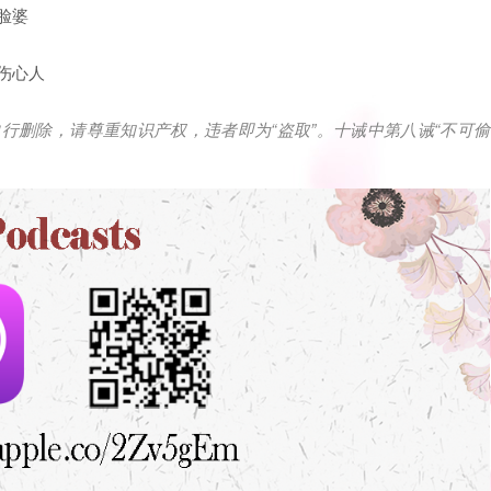
脸婆
伤心人
自行删除，请尊重知识产权，违者即为
“
盗取
”
。十诫中第八诫
“
不可偷