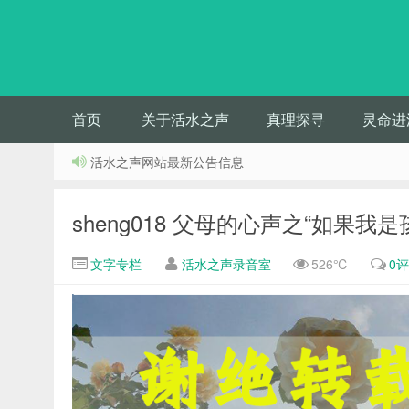
首页
关于活水之声
真理探寻
灵命进
活水之声网站最新公告信息
sheng018 父母的心声之“如果我是
文字专栏
活水之声录音室
526℃
0