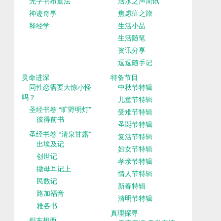
无字书布道法
活水之声简讯
神迹奇事
焦虑症之旅
释经学
生活小品
生活随笔
资讯分享
逗逗随手记
灵命进深
特备节目
同性恋需要大惊小怪
中秋节特辑
吗？
儿童节特辑
圣经书卷 “旷野明灯”
受难节特辑
彼得前书
圣诞节特辑
圣经书卷 “清泉甘露”
复活节特辑
出埃及记
妇女节特辑
创世记
孝亲节特辑
撒母耳记上
情人节特辑
民数记
新春特辑
路加福音
清明节特辑
雅各书
真理探寻
想东想西