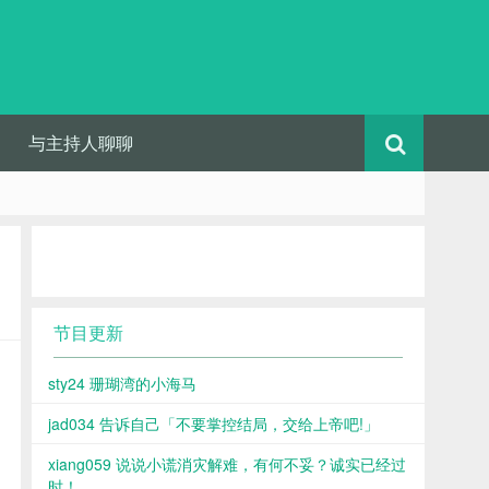
与主持人聊聊
节目更新
sty24 珊瑚湾的小海马
jad034 告诉自己「不要掌控结局，交给上帝吧!」
xiang059 说说小谎消灾解难，有何不妥？诚实已经过
时！