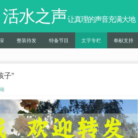
活水之声
让真理的声音充满大地
深
整装待发
特备节目
文字专栏
奉献支持
孩子”
评论