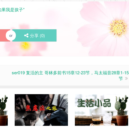
“如果我是孩子”
分享 (
0
)
or
ser019 复活的主 哥林多前书15章12-23节，马太福音28章1-15
节