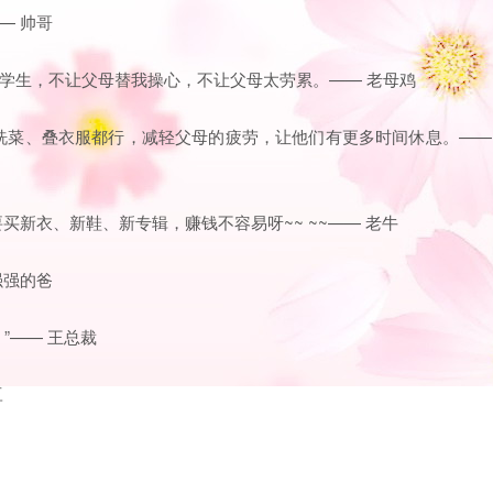
— 帅哥
学生，不让父母替我操心，不让父母太劳累。—— 老母鸡
、洗菜、叠衣服都行，减轻父母的疲劳，让他们有更多时间休息。——
买新衣、新鞋、新专辑，赚钱不容易呀~~ ~~—— 老牛
强强的爸
”—— 王总裁
豆