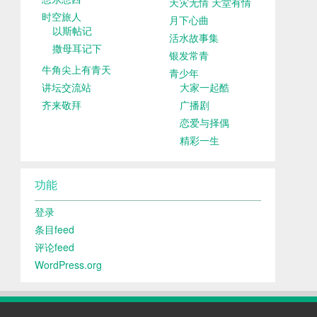
天灾无情 天堂有情
时空旅人
月下心曲
以斯帖记
活水故事集
撒母耳记下
银发常青
牛角尖上有青天
青少年
讲坛交流站
大家一起酷
齐来敬拜
广播剧
恋爱与择偶
精彩一生
功能
登录
条目feed
评论feed
WordPress.org