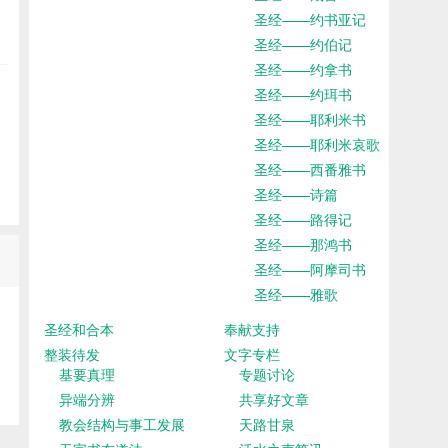
圣经——约书亚记
圣经——约伯记
圣经——约拿书
圣经——约珥书
圣经——耶利米书
圣经——耶利米哀歌
圣经——西番雅书
圣经——诗篇
圣经——路得记
圣经——那鸿书
圣经——阿摩司书
圣经——雅歌
圣经和合本
奉献支持
整装待发
文字专栏
基要真理
专题讨论
异端分辨
共享好文章
教会结构与事工发展
天路甘泉