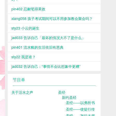
pin402 忍耐笔得果效
xiang058 孩子考试期间可以不用参加教会聚会吗？
sty23 小云的诞生
jad033 告诉自己「最坏的情况大不了是什么」
pin401 流水账的生活依旧有恩典
sty22 我是谁？
jad032 告诉自己：“事情不会比想象中更糟”
节目单
关于活水之声
圣经
新约圣经
圣经——以弗所书
圣经——使徒行传
圣经——加拉太书