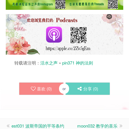
转载请注明：
活水之声
»
pin371 神的法则
喜欢 (
0
)
分享 (
0
)
or
est031 波斯帝国的平等条约
moon032 教学的喜乐