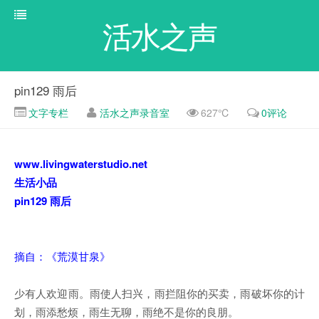
活水之声
pin129 雨后
文字专栏
活水之声录音室
627℃
0评论
www.livingwaterstudio.net
生活小品
pin129 雨后
摘自：《荒漠甘泉》
少有人欢迎雨。雨使人扫兴，雨拦阻你的买卖，雨破坏你的计
划，雨添愁烦，雨生无聊，雨绝不是你的良朋。