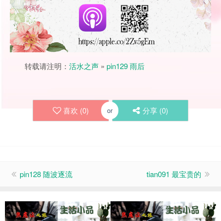
转载请注明：
活水之声
»
pin129 雨后
喜欢 (
0
)
分享 (
0
)
or
pin128 随波逐流
tian091 最宝贵的