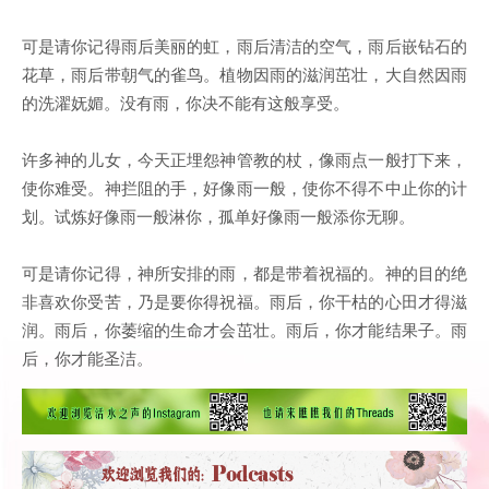
可是请你记得雨后美丽的虹，雨后清洁的空气，雨后嵌钻石的
花草，雨后带朝气的雀鸟。植物因雨的滋润茁壮，大自然因雨
的洗濯妩媚。没有雨，你决不能有这般享受。
许多神的儿女，今天正埋怨神管教的杖，像雨点一般打下来，
使你难受。神拦阻的手，好像雨一般，使你不得不中止你的计
划。试炼好像雨一般淋你，孤单好像雨一般添你无聊。
可是请你记得，神所安排的雨，都是带着祝福的。神的目的绝
非喜欢你受苦，乃是要你得祝福。雨后，你干枯的心田才得滋
润。雨后，你萎缩的生命才会茁壮。雨后，你才能结果子。雨
后，你才能圣洁。