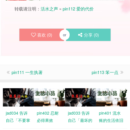
转载请注明：
活水之声
»
pin112 爱的代价
喜欢 (
0
)
分享 (
0
)
or
pin111 一生执著
pin113 笨一点
jad034 告诉
pin402 忍耐
jad033 告诉
pin401 流水
自己「不要掌
必得果效
自己「最坏的
账的生活依旧
控结局，交给
情况大不了是
有恩典