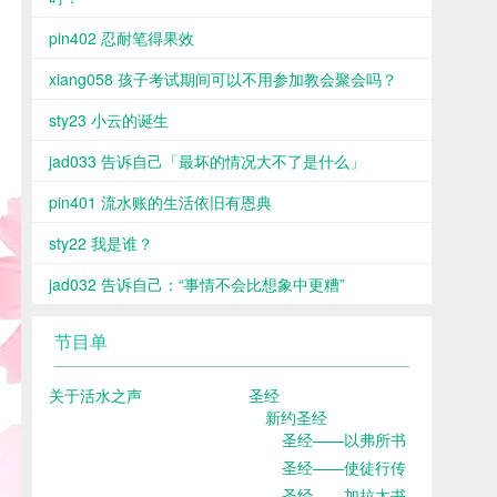
pin402 忍耐笔得果效
xiang058 孩子考试期间可以不用参加教会聚会吗？
sty23 小云的诞生
jad033 告诉自己「最坏的情况大不了是什么」
pin401 流水账的生活依旧有恩典
sty22 我是谁？
jad032 告诉自己：“事情不会比想象中更糟”
节目单
关于活水之声
圣经
新约圣经
圣经——以弗所书
圣经——使徒行传
圣经——加拉太书