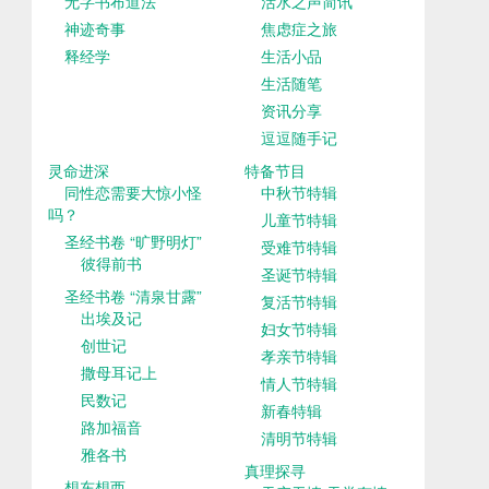
无字书布道法
活水之声简讯
神迹奇事
焦虑症之旅
释经学
生活小品
生活随笔
资讯分享
逗逗随手记
灵命进深
特备节目
同性恋需要大惊小怪
中秋节特辑
吗？
儿童节特辑
圣经书卷 “旷野明灯”
受难节特辑
彼得前书
圣诞节特辑
圣经书卷 “清泉甘露”
复活节特辑
出埃及记
妇女节特辑
创世记
孝亲节特辑
撒母耳记上
情人节特辑
民数记
新春特辑
路加福音
清明节特辑
雅各书
真理探寻
想东想西