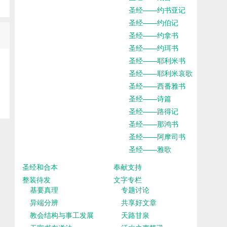
圣经——约书亚记
圣经——约伯记
圣经——约拿书
圣经——约珥书
圣经——耶利米书
圣经——耶利米哀歌
圣经——西番雅书
圣经——诗篇
圣经——路得记
圣经——那鸿书
圣经——阿摩司书
圣经——雅歌
圣经和合本
奉献支持
整装待发
文字专栏
基要真理
专题讨论
异端分辨
共享好文章
教会结构与事工发展
天路甘泉