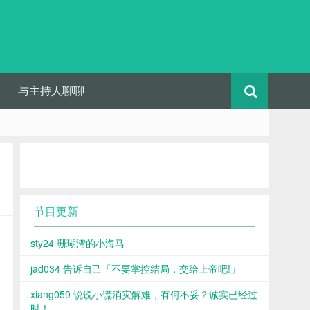
与主持人聊聊
节目更新
sty24 珊瑚湾的小海马
jad034 告诉自己「不要掌控结局，交给上帝吧!」
xiang059 说说小谎消灾解难，有何不妥？诚实已经过
时！