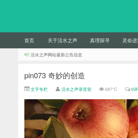
首页
关于活水之声
真理探寻
灵命进
活水之声网站最新公告信息
pin073 奇妙的创造
文字专栏
活水之声录音室
687℃
0