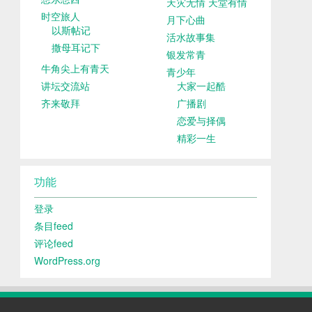
天灾无情 天堂有情
时空旅人
月下心曲
以斯帖记
活水故事集
撒母耳记下
银发常青
牛角尖上有青天
青少年
讲坛交流站
大家一起酷
齐来敬拜
广播剧
恋爱与择偶
精彩一生
功能
登录
条目feed
评论feed
WordPress.org