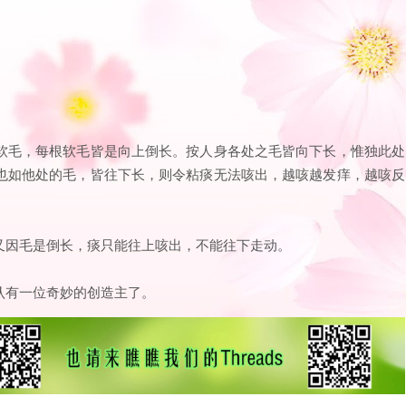
软毛，每根软毛皆是向上倒长。按人身各处之毛皆向下长，惟独此处
也如他处的毛，皆往下长，则令粘痰无法咳出，越咳越发痒，越咳反
又因毛是倒长，痰只能往上咳出，不能往下走动。
认有一位奇妙的创造主了。