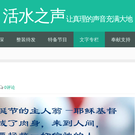
活水之声
让真理的声音充满大地
深
整装待发
特备节目
文字专栏
奉献支持
0评论