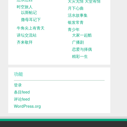
天灾无情 天堂有情
时空旅人
月下心曲
以斯帖记
活水故事集
撒母耳记下
银发常青
牛角尖上有青天
青少年
讲坛交流站
大家一起酷
齐来敬拜
广播剧
恋爱与择偶
精彩一生
功能
登录
条目feed
评论feed
WordPress.org