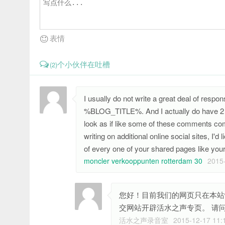
表情
个小伙伴在吐槽
(2)
I usually do not write a great deal of resp
%BLOG_TITLE%. And I actually do have 2 ques
look as if like some of these comments come
writing on additional online social sites, I'
of every one of your shared pages like your 
moncler verkooppunten rotterdam 30
2015
您好！目前我们的网页只在本站www.l
交网站开辟活水之声专页。 请
活水之声录音室
2015-12-17 11