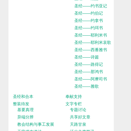
圣经——约书亚记
圣经——约伯记
圣经——约拿书
圣经——约珥书
圣经——耶利米书
圣经——耶利米哀歌
圣经——西番雅书
圣经——诗篇
圣经——路得记
圣经——那鸿书
圣经——阿摩司书
圣经——雅歌
圣经和合本
奉献支持
整装待发
文字专栏
基要真理
专题讨论
异端分辨
共享好文章
教会结构与事工发展
天路甘泉