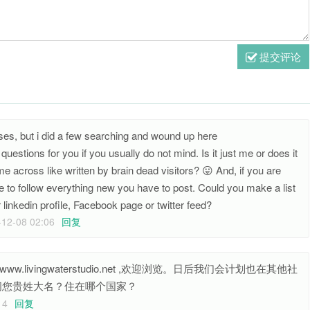
提交评论
onses, but i did a few searching and wound up here
tions for you if you usually do not mind. Is it just me or does it
 across like written by brain dead visitors? 😛 And, if you are
d lie to follow everything new you have to post. Could you make a list
linkedin profile, Facebook page or twitter feed?
-12-08 02:06
回复
ivingwaterstudio.net ,欢迎浏览。日后我们会计划也在其他社
问您贵姓大名？住在哪个国家？
:14
回复