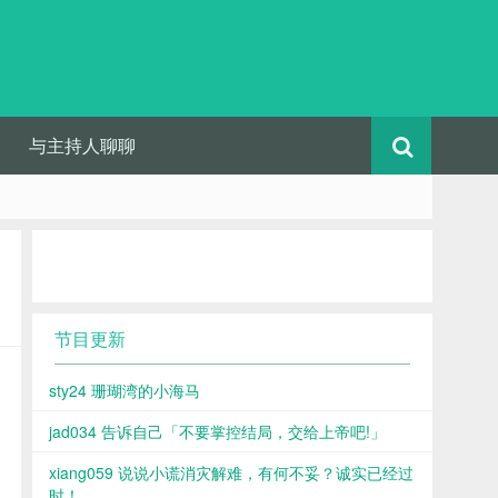
与主持人聊聊
节目更新
sty24 珊瑚湾的小海马
jad034 告诉自己「不要掌控结局，交给上帝吧!」
xiang059 说说小谎消灾解难，有何不妥？诚实已经过
时！