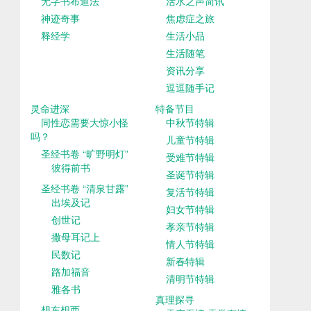
无字书布道法
活水之声简讯
神迹奇事
焦虑症之旅
释经学
生活小品
生活随笔
资讯分享
逗逗随手记
灵命进深
特备节目
同性恋需要大惊小怪
中秋节特辑
吗？
儿童节特辑
圣经书卷 “旷野明灯”
受难节特辑
彼得前书
圣诞节特辑
圣经书卷 “清泉甘露”
复活节特辑
出埃及记
妇女节特辑
创世记
孝亲节特辑
撒母耳记上
情人节特辑
民数记
新春特辑
路加福音
清明节特辑
雅各书
真理探寻
想东想西