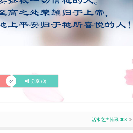
分享 (
0
)
or
活水之声简讯 003