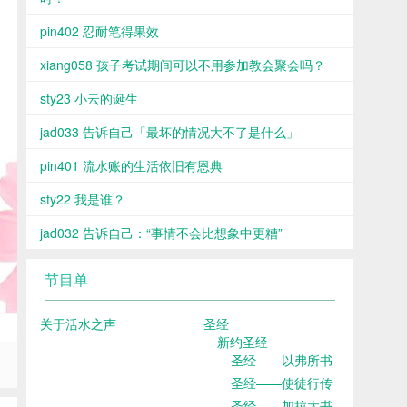
pin402 忍耐笔得果效
xiang058 孩子考试期间可以不用参加教会聚会吗？
sty23 小云的诞生
jad033 告诉自己「最坏的情况大不了是什么」
pin401 流水账的生活依旧有恩典
sty22 我是谁？
jad032 告诉自己：“事情不会比想象中更糟”
节目单
关于活水之声
圣经
新约圣经
圣经——以弗所书
圣经——使徒行传
圣经——加拉太书