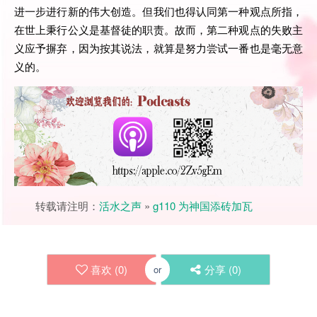
进一步进行新的伟大创造。但我们也得认同第一种观点所指，
在世上秉行公义是基督徒的职责。故而，第二种观点的失败主
义应予摒弃，因为按其说法，就算是努力尝试一番也是毫无意
义的。
转载请注明：
活水之声
»
g110 为神国添砖加瓦
喜欢 (
0
)
分享 (
0
)
or