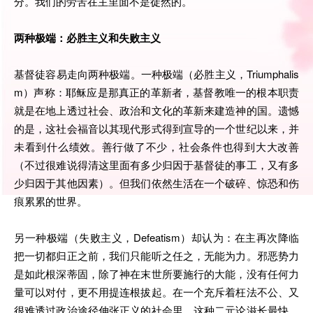
分。我们的劳苦在主里面不是徒然的。
两种极端：必胜主义和失败主义
基督徒容易走向两种极端。一种极端（必胜主义，Triumphalis
m）声称：耶稣应是那真正的革新者，基督教唯一的根本职责
就是在地上透过社会、政治和文化的革新来建造神的国。遗憾
的是，这社会福音以其现代形式得到宣导的一个世纪以来，并
未看到什么绩效。善行做了不少，社会条件也得到大大改善
（不过很难说得清这里面有多少归因于基督徒的事工，又有多
少归因于其他因素）。但我们依然生活在一个破碎、惊恐和伤
痕累累的世界。
另一种极端（失败主义，Defeatism）却认为：在主再次降临
把一切都归正之前，我们只能听之任之，无能为力。邪恶势力
是如此根深蒂固，除了神在末世所要施行的大能，没有任何力
量可以对付，更不用提连根拔起。在一个充斥着枉法不公、又
很难透过政治途径伸张正义的社会里，这种二元论滋长最快。