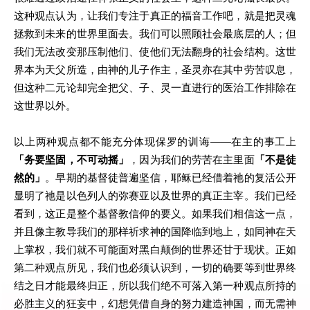
这种观点认为，让我们专注于真正的福音工作吧，就是把灵魂
拯救到未来的世界里面去。我们可以照顾社会最底层的人；但
我们无法改变那压制他们、使他们无法翻身的社会结构。这世
界本为天父所造，由神的儿子作主，圣灵亦在其中劳苦叹息，
但这种二元论却完全把父、子、灵一直进行的医治工作排除在
这世界以外。
以上两种观点都不能充分体现保罗的训诲——在主的事工上
「务要坚固，不可动摇」
，因为我们的劳苦在主里面
「不是徒
然的」
。早期的基督徒普遍坚信，耶稣已经借着祂的复活公开
显明了祂是以色列人的弥赛亚以及世界的真正主宰。我们已经
看到，这正是整个基督教信仰的要义。如果我们相信这一点，
并且像主教导我们的那样祈求神的国降临到地上，如同神在天
上掌权，我们就不可能面对黑白颠倒的世界还甘于现状。正如
第二种观点所见，我们也必须认识到，一切的确要等到世界终
结之日才能最终归正，所以我们绝不可落入第一种观点所持的
必胜主义的狂妄中，幻想凭借自身的努力建造神国，而无需神