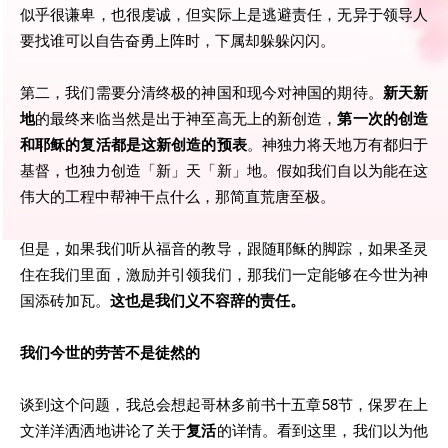
似乎很谦卑，也很虔诚，但实际上是逃避责任，无异于领导人
要找谁可以自告奋勇上阵时，下属却躲躲闪闪。
第二，我们需要分清终极的神国和现今对神国的期待。
新天新
地
的最终来临当然是出于神至高无上的新创造，
第一次的创造
和耶稣的复活都是这新创造的预表
。神独力将天地万有都归于
基督，也独力创造「新」天「新」地。假如我们自以为能在这
伟大的工程中帮神干点什么，那简直荒唐至极。
但是，如果我们听从福音的教导，跟随耶稣的脚踪，如果圣灵
住在我们里面，激励并引领我们，那我们一定能够在今世为神
国添砖加瓦。
这也是我们义不容辞的责任。
我们今世的劳苦不是徒然的
谈到这个问题，我总会想起哥林多前书十五章58节，保罗在上
文洋洋洒洒地讲论了关于
复活
的详情。看到这里，我们以为他