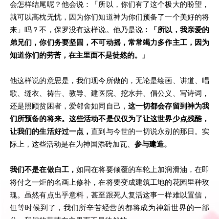
会怎样结尾呢？他会说：「所以，你们有了这个极大的盼望，
就可以高枕无忧，因为你们知道神为你们预备了一个美好的将
来」吗？不，保罗没有这样说。他乃是说
：「所以，我亲爱的
弟兄们，你们务要坚固，不可动摇，常常竭力多作主工，因为
知道你们的劳苦，在主里面不是徒然的。」
他这样说的意思是，我们现今所做的，无论是绘画、讲道、唱
歌、缝衣、祷告、教导、建医院、挖水井、倡公义、写诗词，
还是照顾贫困者，爱邻舍如同自己，
这一切都会存留到神为我
们所预备的将来。这些活动不是仅仅为了让这世界少点残酷，
让我们的生活好过一点，
直到与今世的一切说永别的那日。实
际上，这些活动是在为神国添砖加瓦、
参与建造。
我们不是在做白工，
如同在将要倾覆的车轮上加润滑油，在即
将付之一炬的名画上修补，在将要变成建筑工地的花园里种玫
瑰。虽然有点出乎意料，甚至跟死人复活这事一样难以置信，
但等时候到了，我们所辛苦经营的都将成为神新世界的一部