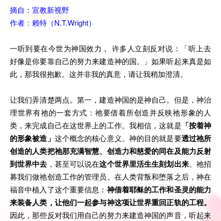
摘自：宣教新视野
作者：赖特（N.T.Wright）
一听到要在今世为神国效力， 许多人立刻反对说：「听上去
好像是你要靠自己的努力来建造神的国。」如果听起来真是如
此，那我很抱歉。这并非我的真意，请让我稍加澄清。
让我们弄清楚两点。第一，建造神国的是神自己。但是，神治
理世界有祂的一套方式：祂要借着所创造并反映祂形象的人
类，来完成自己在这世界上的工作。我相信，这就是
「按着神
的形象被造」
这个概念的核心意义。神的目的就是要
透过祂所
创造的人类把祂那充满智慧、创造力和慈爱的同在及能力反射
到世界中去
，甚至可以说在
这个世界里活生生刻划出来
。祂招
募我们做祂创造工作的管理员。在人类背叛和堕落之后，神在
福音中植入了这个重要信息：
神借着耶稣的工作和圣灵的能力
来装备人类，让他们一起参与神这项让世界重回正轨的工程。
因此，那些反对我们用自己的努力来建造神国的声音，听起来