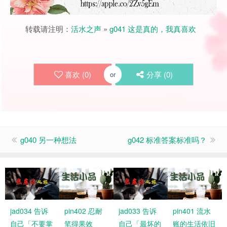
转载请注明：
活水之声
»
g041 这是真的，我真喜欢
喜欢 (
0
)
分享 (
0
)
or
g040 另一种想法
g042 标准答案标准吗？
jad034 告诉
pin402 忍耐
jad033 告诉
pin401 流水
自己「不要掌
笔得果效
自己「最坏的
账的生活依旧