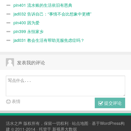
pin401 流水账的生活依旧有恩典
jad032 告诉自己：“事情不会比想象中更糟”
pin400 因为爱
pin399 永恒家乡
jad031 教会生活有帮助克服焦虑症吗？
发表我的评论
表情
提交评论
活水之声
版权所有，保留一切权利 ·
站点地图
· 基于WordPress构
建 © 2011-2014 · 托管于
新视界大数据