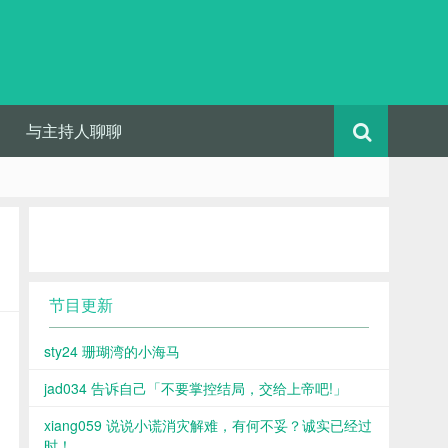
与主持人聊聊
节目更新
sty24 珊瑚湾的小海马
jad034 告诉自己「不要掌控结局，交给上帝吧!」
xiang059 说说小谎消灾解难，有何不妥？诚实已经过
时！