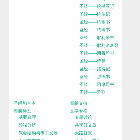
圣经——约书亚记
圣经——约伯记
圣经——约拿书
圣经——约珥书
圣经——耶利米书
圣经——耶利米哀歌
圣经——西番雅书
圣经——诗篇
圣经——路得记
圣经——那鸿书
圣经——阿摩司书
圣经——雅歌
圣经和合本
奉献支持
整装待发
文字专栏
基要真理
专题讨论
异端分辨
共享好文章
教会结构与事工发展
天路甘泉