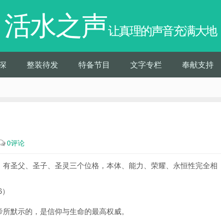
活水之声
让真理的声音充满大地
深
整装待发
特备节目
文字专栏
奉献支持
0评论
，有圣父、圣子、圣灵三个位格，本体、能力、荣耀、永恒性完全相
。
6）
帝所默示的，是信仰与生命的最高权威。