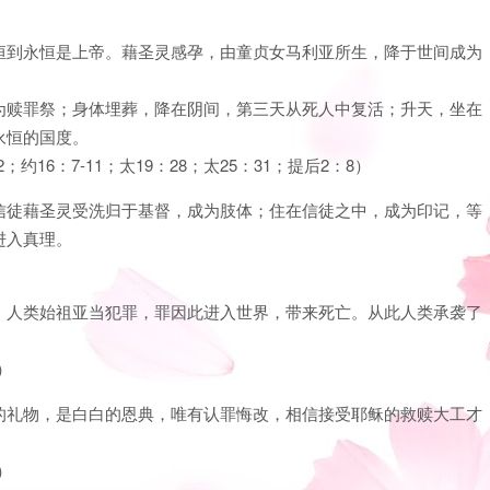
）
恒到永恒是上帝。藉圣灵感孕，由童贞女马利亚所生，降于世间成为
为赎罪祭；身体埋葬，降在阴间，第三天从死人中复活；升天，坐在
永恒的国度。
2；约16：7-11；太19：28；太25：31；提后2：8）
信徒藉圣灵受洗归于基督，成为肢体；住在信徒之中，成为印记，等
进入真理。
。人类始祖亚当犯罪，罪因此进入世界，带来死亡。从此人类承袭了
。
）
的礼物，是白白的恩典，唯有认罪悔改，相信接受耶稣的救赎大工才
）