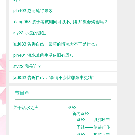
pin402 忍耐笔得果效
xiang058 孩子考试期间可以不用参加教会聚会吗？
sty23 小云的诞生
jad033 告诉自己「最坏的情况大不了是什么」
pin401 流水账的生活依旧有恩典
sty22 我是谁？
jad032 告诉自己：“事情不会比想象中更糟”
节目单
关于活水之声
圣经
新约圣经
圣经——以弗所书
圣经——使徒行传
圣经——加拉太书