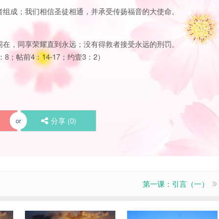
者组成；我们相信圣徒相通，并承受传扬福音的大使命。
同在，同享荣耀直到永远；没有得救者接受永远的刑罚。
5：8；帖前4：14-17；约壹3：2）
分享 (
0
)
or
第一课：引言（一）