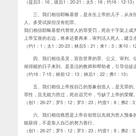
（提后3：16，彼后1：20-21；太5：18；约16：12-13
三、我们相信耶稣基督，是永生上帝的儿子，从永
人。多受试探但没有犯罪。
我们相信耶稣基督代替世人的罪受罚，死在十字架上成
上帝宝座的右边，将来还要再来，审判活人死人，建立
（约1：1；太1：20-23；林后5：21；来1：3；来10：1
四、我们相信圣灵，宣告世界的罪、公义、审判。
候得赎的日子来到。是圣洁的教师和帮助者，引导信徒
（约16：7-15；林前12：13；林后1：22；弗1：13）
五、我们相信上帝按自己的形象创造人，是无罪的
罪性，且无能力胜过，死在诅咒中，亏缺了上帝的荣耀
（创1：26-27；罗5：12；罗3：23；约壹1：8；弗2：3
六、我们相信救恩是上帝在创世以先就为世人预备
能获得，不是靠人自己的努力善行。
（创1：26-27；罗5：12；罗3：23；约壹1：8；弗2：3