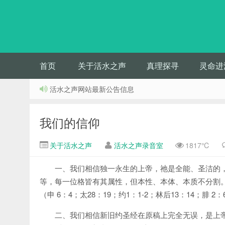
首页
关于活水之声
真理探寻
灵命进
活水之声网站最新公告信息
我们的信仰
关于活水之声
活水之声录音室
1817℃
一、我们相信独一永生的上帝，祂是全能、圣洁的
等，每一位格皆有其属性，但本性、本体、本质不分割
（申 6：4；太28：19；约1：1-2；林后13：14；腓 2：
二、我们相信新旧约圣经在原稿上完全无误，是上