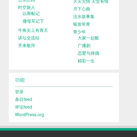
天灾无情 天堂有情
时空旅人
月下心曲
以斯帖记
活水故事集
撒母耳记下
银发常青
牛角尖上有青天
青少年
讲坛交流站
大家一起酷
齐来敬拜
广播剧
恋爱与择偶
精彩一生
功能
登录
条目feed
评论feed
WordPress.org