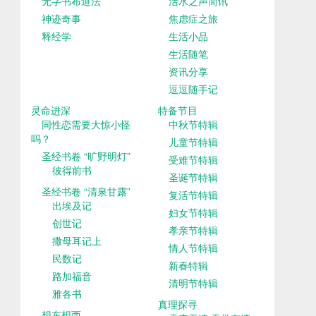
无字书布道法
活水之声简讯
神迹奇事
焦虑症之旅
释经学
生活小品
生活随笔
资讯分享
逗逗随手记
灵命进深
特备节目
同性恋需要大惊小怪
中秋节特辑
吗？
儿童节特辑
圣经书卷 “旷野明灯”
受难节特辑
彼得前书
圣诞节特辑
圣经书卷 “清泉甘露”
复活节特辑
出埃及记
妇女节特辑
创世记
孝亲节特辑
撒母耳记上
情人节特辑
民数记
新春特辑
路加福音
清明节特辑
雅各书
真理探寻
想东想西