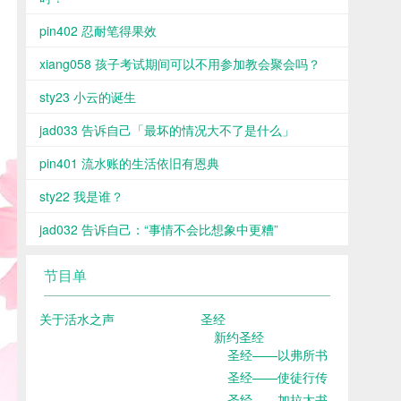
pin402 忍耐笔得果效
xiang058 孩子考试期间可以不用参加教会聚会吗？
sty23 小云的诞生
jad033 告诉自己「最坏的情况大不了是什么」
pin401 流水账的生活依旧有恩典
sty22 我是谁？
jad032 告诉自己：“事情不会比想象中更糟”
节目单
关于活水之声
圣经
新约圣经
圣经——以弗所书
圣经——使徒行传
圣经——加拉太书