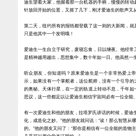
迪生望着大家，他握着那一台机器的手柄，慢慢的转动
针放回开始的位置，又摇了几下，刚才爱迪生的歌声又
第二天，纽约所有的报纸都登载了这一则的大新闻，就
只是他其中一个发明哦！
爱迪生一生自立于研究，废寝忘食，日以继夜。他经常
是精神越用越出，思想集中，数十年如一日。他虽然一
听众朋友，你知道吗？原来爱迪生是一个非常热爱上
示，如果没有一个掌舵者，这位舵师，没有一个引导的
的奥秘。天体行星，在一定的轨道上转动不息，千年如
思议，这一些都足以让爱迪生相信宇宙间必有一位全能
有一次爱迪生和他的朋友，拉塔罗氏讲话的时候，爱迪
化，成造化之妙。”他的朋友就问说：“诶！那么智慧从
的。”他的朋友又问了：“那你是相信有一位全能的造物
几乎可以用化学来证明的。”