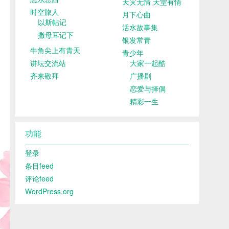
天灾无情 天堂有情
时空旅人
月下心曲
以斯帖记
活水故事集
撒母耳记下
银发常青
牛角尖上有青天
青少年
讲坛交流站
大家一起酷
齐来敬拜
广播剧
恋爱与择偶
精彩一生
功能
登录
条目feed
评论feed
WordPress.org