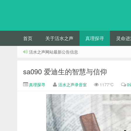
首页
关于活水之声
真理探寻
灵命进
活水之声网站最新公告信息
sa090 爱迪生的智慧与信仰
真理探寻
活水之声录音室
1177℃
0