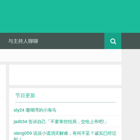
与主持人聊聊
节目更新
sty24 珊瑚湾的小海马
jad034 告诉自己「不要掌控结局，交给上帝吧!」
xiang059 说说小谎消灾解难，有何不妥？诚实已经过
时！