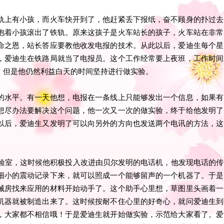
轨上有小孩，而火车快开到了，他赶紧丢下报纸，奋不顾身的扑过去
抱着小孩滚出了铁轨。原来这孩子是火车站长的孩子，火车站在非常
命之恩，站长答应要教他收发电报的技术。从此以后，爱迪生每个星
，爱迪生在铁路局就当了电报员。这个工作经常要上夜班，工作时间
，但是他仍然利益白天的时间坚持进行做实验。
的水平。有一天他想，电报在一条线上只能够发出一个信息，如果有
想尽办法要解决这个问题，他一次又一次的做实验，终于给他发明了
以后，爱迪生又发明了可以向另外的方向也发送两个电讯的方法，这
实验室，这时候他积极投入改进由贝尔发明的电话机，他发现电话的传
细小的震动记录下来，就可以照成一个能够留声的一个机器了。于是
械房找来应用的材料开始动手了。这个助手心里想，草图里头画着一
机器就被制造出来了。这时候按耐不住心里的好奇心，就问爱迪生到
，大家都不相信哦！于是爱迪生就开始做实验，示范给大家看了。爱