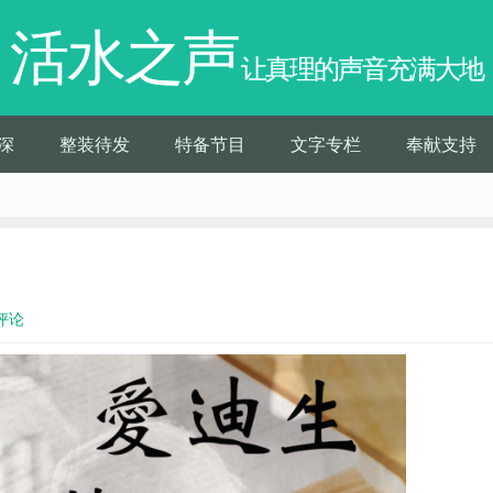
活水之声
让真理的声音充满大地
深
整装待发
特备节目
文字专栏
奉献支持
评论