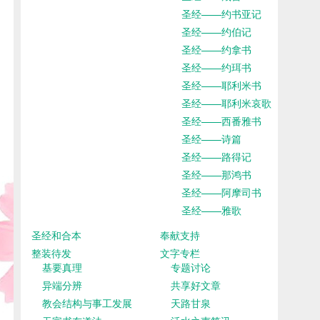
圣经——约书亚记
圣经——约伯记
圣经——约拿书
圣经——约珥书
圣经——耶利米书
圣经——耶利米哀歌
圣经——西番雅书
圣经——诗篇
圣经——路得记
圣经——那鸿书
圣经——阿摩司书
圣经——雅歌
圣经和合本
奉献支持
整装待发
文字专栏
基要真理
专题讨论
异端分辨
共享好文章
教会结构与事工发展
天路甘泉