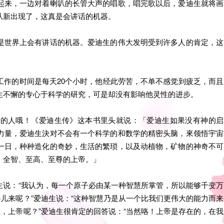
起来，一边对着喇叭的长管大声的唱歌，唱完歌以后，爱迪生就将画
从新出现了，这真是会讲话的机器。
是世界上会有讲话的机器。爱迪生的伟大发明受到许多人的肯定，这
工作的时间是每天20个小时，他经此劳苦，不单不感觉到疲乏，而且
生不懈的专心于科学的研究，可是却没有影响他灵性的进步。
帝的人哦！《爱迪生传》这本书里头就说：「爱迪生如果没有神的启
力量，爱迪生決对不会有一个科学的和数学的精密头脑，來领悟宇宙
一日，种种造化的奇妙，生活的繁琐，以及动植物，矿物的神奇不可
、全智、至高、至尊的上帝。」
生说：“我认为，每一个原子必由某一种智慧所掌管，所以能够千变万
哪儿来呢？”爱迪生说：“这种智慧乃是从一个比我们更伟大的能力而来
主，上帝呢？”爱迪生很肯定的回答说：“当然咯！上帝是存在的，在我