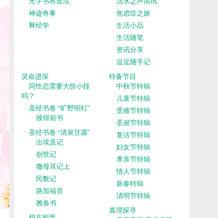
无字书布道法
活水之声简讯
神迹奇事
焦虑症之旅
释经学
生活小品
生活随笔
资讯分享
逗逗随手记
灵命进深
特备节目
同性恋需要大惊小怪
中秋节特辑
吗？
儿童节特辑
圣经书卷 “旷野明灯”
受难节特辑
彼得前书
圣诞节特辑
圣经书卷 “清泉甘露”
复活节特辑
出埃及记
妇女节特辑
创世记
孝亲节特辑
撒母耳记上
情人节特辑
民数记
新春特辑
路加福音
清明节特辑
雅各书
真理探寻
想东想西