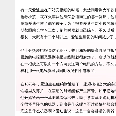
有一天爱迪生在车站卖报纸的时候，忽然间看到火车铁
抢救小孩，就在火车从他身旁急速而过的那一刹那，他
感激爱迪生救了他的孩子，为了报答爱迪生对小孩的救
期都跟站长学习三次，别的时候就自己练习。不久以后
很长，大概有十二小时以上。爱迪生睡觉的时间减少了
他十分热爱电报员这个职业，并且积极的提高收发电报
紧急的电报而又遇到电报占线那就很麻烦了。所以他就
在一根线上可以向一个方向发送两个电讯的方法。不久
样利用一根电线就可以同时发送四个电报了。
在1876年，爱迪生在纽约附近建了一座规模相当大的
话器里头薄片，在震动的时候能够产生声音。如果把这
他开始绘画一张草图试着做出来，助手拿着草图跑到机
个很怪里怪气的机器，到底是什么呢？不过很快的那台
底这是什么机器啊？爱迪生说，这是一台会讲话的机器