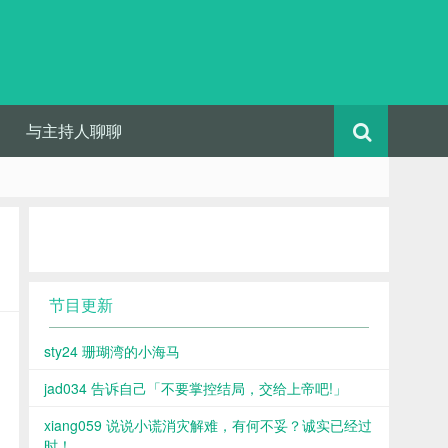
与主持人聊聊
节目更新
sty24 珊瑚湾的小海马
jad034 告诉自己「不要掌控结局，交给上帝吧!」
xiang059 说说小谎消灾解难，有何不妥？诚实已经过
时！