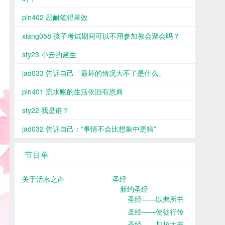
pin402 忍耐笔得果效
xiang058 孩子考试期间可以不用参加教会聚会吗？
sty23 小云的诞生
jad033 告诉自己「最坏的情况大不了是什么」
pin401 流水账的生活依旧有恩典
sty22 我是谁？
jad032 告诉自己：“事情不会比想象中更糟”
节目单
关于活水之声
圣经
新约圣经
圣经——以弗所书
圣经——使徒行传
圣经——加拉太书