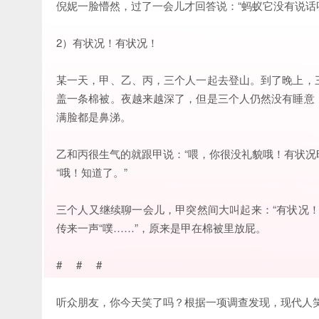
倪妮一脸懵然，过了一会儿才回答说：“蚂蚁它没有说话
2）有状况！有状况！
某一天，甲、乙、丙，三个人一起去登山。到了晚上，
盖一条棉被。夜越来越深了，但是三个人仍然没有睡意
满脸都是鼻涕。
乙和丙很生气的就跟甲说：“喂，你很没礼貌哦！有状况
“哦！知道了。”
三个人又继续聊一会儿，甲突然间大叫起来：“有状况
传来一声“噗……”，原来是甲在棉被里放屁。
# # #
听众朋友，你今天笑了吗？根据一项调查发现，现代人