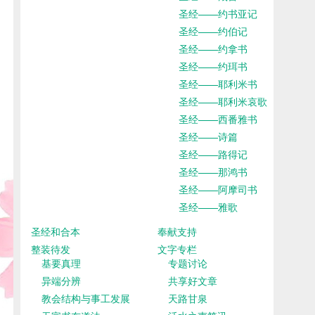
圣经——约书亚记
圣经——约伯记
圣经——约拿书
圣经——约珥书
圣经——耶利米书
圣经——耶利米哀歌
圣经——西番雅书
圣经——诗篇
圣经——路得记
圣经——那鸿书
圣经——阿摩司书
圣经——雅歌
圣经和合本
奉献支持
整装待发
文字专栏
基要真理
专题讨论
异端分辨
共享好文章
教会结构与事工发展
天路甘泉