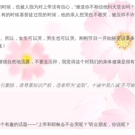
的时候，也被人指为对上帝没有信心，“难道你不相信他到天堂去吗？
，有的时候基督徒过世的时候，他的亲人想哭也不敢哭，被压抑不许
露。所以，女生可以哭，男生也可以哭。刚刚节目一开始丽雯说要多
哦！
绪很自然地流露，不要去压抑，我觉得这个对我们的身体健康是很有
自行删除，请尊重知识产权，违者即为
“
盗取
”
。十诫中第八诫
“
不可偷
一个有趣的话题——“上帝和耶稣会不会哭呢？”听众朋友，你说呢？