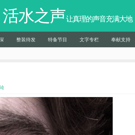
活水之声
让真理的声音充满大地
深
整装待发
特备节目
文字专栏
奉献支持
评论