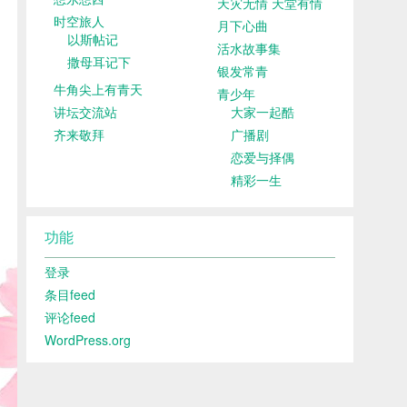
天灾无情 天堂有情
时空旅人
月下心曲
以斯帖记
活水故事集
撒母耳记下
银发常青
牛角尖上有青天
青少年
讲坛交流站
大家一起酷
齐来敬拜
广播剧
恋爱与择偶
精彩一生
功能
登录
条目feed
评论feed
WordPress.org