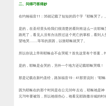
二、问得巧答得妙
在约翰福音11：35就记载了短短的四个字『耶稣哭了』
是的，在圣经里头给我们很清楚的看到有这么一次耶稣
路死了，看见人没有办法胜过这个死亡的掌权，看到人
望地哭…….等等的原因，以致耶稣就哭了。
所以你说上帝和耶稣会不会哭呢？首先这里有个答案，约翰
是的，耶稣是会哭的，另外一个地方还记载耶稣哭哦！
那是记载在新约圣经，路加福音19：41那里说到：“耶
因为耶稣在的那个时间是在公元33年左右，耶稣祂是
元70年要被毁，所以祂很伤心，祂看见耶路撒冷城的时