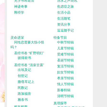
无字书布道法
活水之声简讯
神迹奇事
焦虑症之旅
释经学
生活小品
生活随笔
资讯分享
逗逗随手记
灵命进深
特备节目
同性恋需要大惊小怪
中秋节特辑
吗？
儿童节特辑
圣经书卷 “旷野明灯”
受难节特辑
彼得前书
圣诞节特辑
圣经书卷 “清泉甘露”
复活节特辑
出埃及记
妇女节特辑
创世记
孝亲节特辑
撒母耳记上
情人节特辑
民数记
新春特辑
路加福音
清明节特辑
雅各书
真理探寻
想东想西