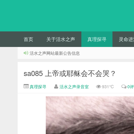
首页
关于活水之声
真理探寻
灵命进
活水之声网站最新公告信息
sa085 上帝或耶稣会不会哭？
真理探寻
活水之声录音室
931℃
0