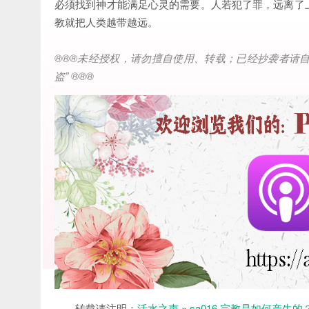
必须找到神才能满足心灵的需要。人若犯了罪，远离了
教就把人类越带越远。
®®®
未经授权，请勿擅自使用、转载；已经抄袭者请
盗
” ®®®
转载请注明：
活水之声
»
sa016 宗教是如何产生的