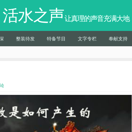
活水之声
让真理的声音充满大地
深
整装待发
特备节目
文字专栏
奉献支持
评论