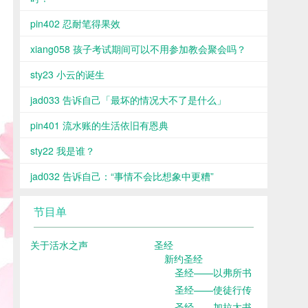
pin402 忍耐笔得果效
xiang058 孩子考试期间可以不用参加教会聚会吗？
sty23 小云的诞生
jad033 告诉自己「最坏的情况大不了是什么」
pin401 流水账的生活依旧有恩典
sty22 我是谁？
jad032 告诉自己：“事情不会比想象中更糟”
节目单
关于活水之声
圣经
新约圣经
圣经——以弗所书
圣经——使徒行传
圣经——加拉太书