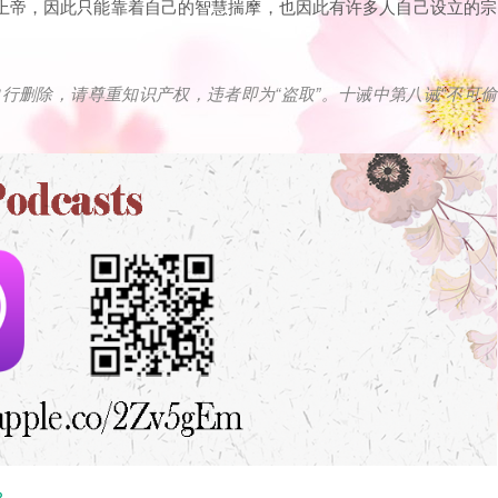
上帝，因此只能靠着自己的智慧揣摩，也因此有许多人自己设立的宗
自行删除，请尊重知识产权，违者即为
“
盗取
”
。十诫中第八诫
“
不可偷
？