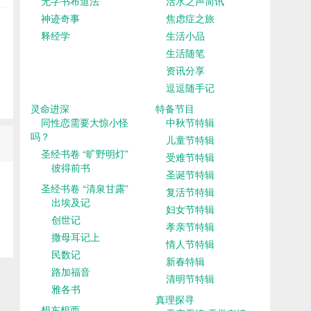
无字书布道法
活水之声简讯
神迹奇事
焦虑症之旅
释经学
生活小品
生活随笔
资讯分享
逗逗随手记
灵命进深
特备节目
同性恋需要大惊小怪
中秋节特辑
吗？
儿童节特辑
圣经书卷 “旷野明灯”
受难节特辑
彼得前书
圣诞节特辑
圣经书卷 “清泉甘露”
复活节特辑
出埃及记
妇女节特辑
创世记
孝亲节特辑
撒母耳记上
情人节特辑
民数记
新春特辑
路加福音
清明节特辑
雅各书
真理探寻
想东想西