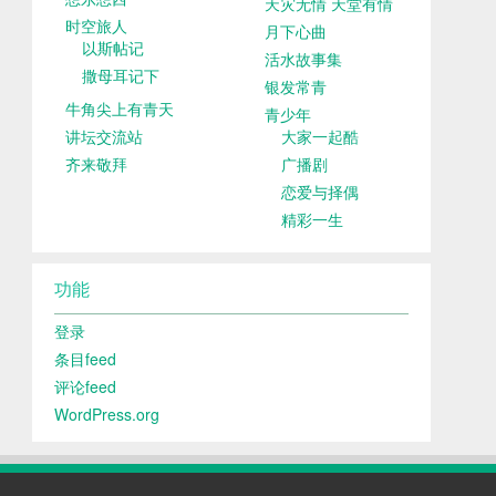
天灾无情 天堂有情
时空旅人
月下心曲
以斯帖记
活水故事集
撒母耳记下
银发常青
牛角尖上有青天
青少年
讲坛交流站
大家一起酷
齐来敬拜
广播剧
恋爱与择偶
精彩一生
功能
登录
条目feed
评论feed
WordPress.org