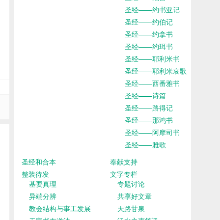
圣经——约书亚记
圣经——约伯记
圣经——约拿书
圣经——约珥书
圣经——耶利米书
圣经——耶利米哀歌
圣经——西番雅书
圣经——诗篇
圣经——路得记
圣经——那鸿书
圣经——阿摩司书
圣经——雅歌
圣经和合本
奉献支持
整装待发
文字专栏
基要真理
专题讨论
异端分辨
共享好文章
教会结构与事工发展
天路甘泉