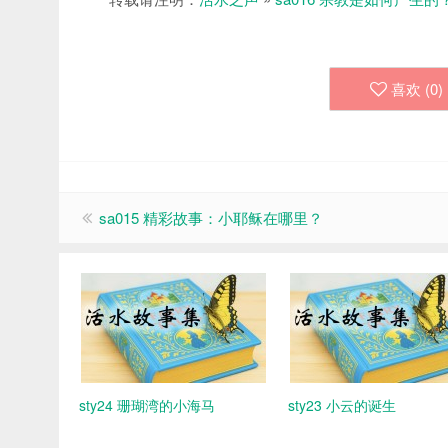
喜欢 (
0
)
sa015 精彩故事：小耶稣在哪里？
sty24 珊瑚湾的小海马
sty23 小云的诞生