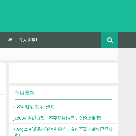
与主持人聊聊
节目更新
sty24 珊瑚湾的小海马
jad034 告诉自己「不要掌控结局，交给上帝吧!」
xiang059 说说小谎消灾解难，有何不妥？诚实已经过
时！