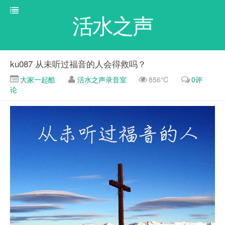
活水之声
ku087 从未听过福音的人会得救吗？
大家一起酷
活水之声录音室
856℃
0评
论