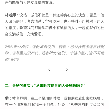
任与能够与人建立真挚的友谊。
林老师：
没错，诚信不仅是一件道德良心上的決定，更是一個
人因为信仰，考虑清楚，宁可吃亏，也不持对不起神对不起人
的态度，盼望我们都能学习做个有诚信的人，一起使我们的社
会充满诚信，充满爱吧。
®®®
未经授权，请勿擅自使用、转载；已经抄袭者请自行删
除，请尊重知识产权，违者即为
“
盗取
”
。十诫中第八诫
“
不可偷
盗
” ®®®
< >
二、最酷的事实：“从未听过福音的人会得救吗？“
雯：
林老师啊，在上个星期的时候，我和朋友就出去吃晚餐，
有一个朋友就问起我一个问题，他说：“从来没有听过福音的