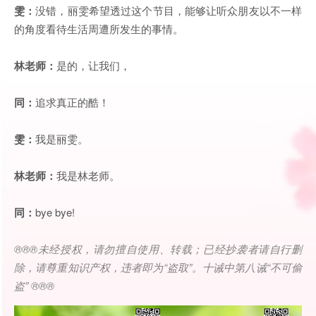
雯：
没错，丽雯希望透过这个节目，能够让听众朋友以不一样
的角度看待生活周遭所发生的事情。
林老师：
是的，让我们，
同：
追求真正的酷！
雯：
我是丽雯。
林老师：
我是林老师。
同：
bye bye!
®®®
未经授权，请勿擅自使用、转载；已经抄袭者请自行删
除，请尊重知识产权，违者即为
“
盗取
”
。十诫中第八诫
“
不可偷
盗
” ®®®