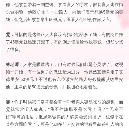
德，他故意带着一副墨镜、拿着盲人的手杖，假装盲人走在街
头做实验。他随机走向一些路人，向他们表示想换5澳元的零
钱，但之后却故意拿出50澳元，看看人们都会作何反应。
雯：
可惜的是这些路人大多没有指出他给多了钱，有的闷声赚
了45澳元就迅速开溜了，有的则是假装给他找零钱，但却少找
了很多。
林老师：
人家是眼睛瞎了，但有时候我们却是心灵瞎了。这视
频一开始，有一位男子的做法最为过分，他竟然直接拿走了艾
德里安 50澳元！不过也有几位诚实的路人好心提醒艾德里安
他手里拿的是50澳元的钞票，并很担心地看着他。
雯：
许多时候我们常常都会有一种老实人容易吃亏的感觉，丽
雯就常常听人家说，“我不作弊那不是吃亏了吗？““无商不
奸”等等的用语，但虽然诚实的人确实会受到挫折，也似乎在
某些方面吃亏了，可是他却在与人交往的过程里获得别人的信