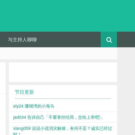
与主持人聊聊
节目更新
sty24 珊瑚湾的小海马
jad034 告诉自己「不要掌控结局，交给上帝吧!」
xiang059 说说小谎消灾解难，有何不妥？诚实已经过
时！