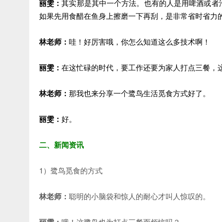
丽雯：
其实那是其中一个方法。也有的人是用啤酒或者
如果先用食醋在鱼身上擦磨一下再刮，是非常省时省力
林老师：
哇！好厉害哦，你怎么知道这么多技术啊！
丽雯：
在这忙碌的时代，要工作还要为家人打点三餐，
林老师：
那我也来分享一个鹭鸟生活觅食方式好了。
丽雯：
好。
二、新闻资讯
1）鹭鸟觅食的方式
林老师：
聪明的小脑袋和惊人的耐心才叫人惊叹的。
丽雯：
哦！这鹭鸟也为打点三餐而烦恼吗？