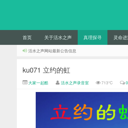
首页
关于活水之声
真理探寻
灵命进
活水之声网站最新公告信息
ku071 立约的虹
大家一起酷
活水之声录音室
713℃