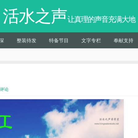
活水之声
让真理的声音充满大地
深
整装待发
特备节目
文字专栏
奉献支持
0评论