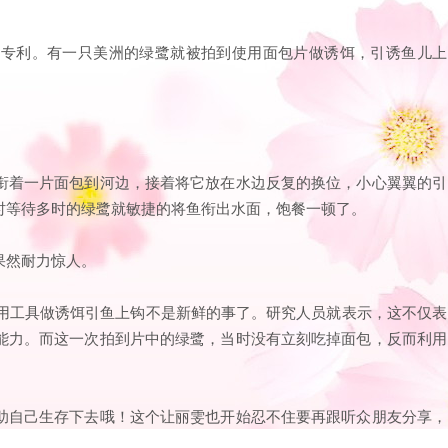
的专利。有一只美洲的绿鹭就被拍到使用面包片做诱饵，引诱鱼儿上
衔着一片面包到河边，接着将它放在水边反复的换位，小心翼翼的引
时等待多时的绿鹭就敏捷的将鱼衔出水面，饱餐一顿了。
果然耐力惊人。
鹭用工具做诱饵引鱼上钩不是新鲜的事了。研究人员就表示，这不仅表
能力。而这一次拍到片中的绿鹭，当时没有立刻吃掉面包，反而利用
。
助自己生存下去哦！这个让丽雯也开始忍不住要再跟听众朋友分享，