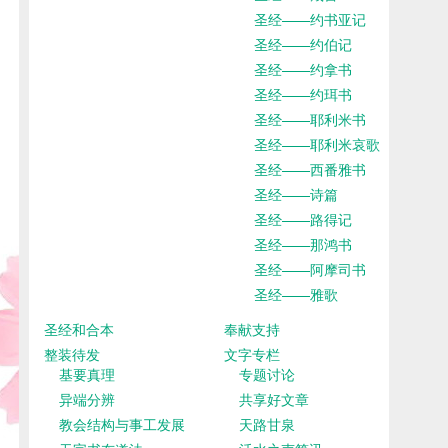
圣经——约书亚记
圣经——约伯记
圣经——约拿书
圣经——约珥书
圣经——耶利米书
圣经——耶利米哀歌
圣经——西番雅书
圣经——诗篇
圣经——路得记
圣经——那鸿书
圣经——阿摩司书
圣经——雅歌
圣经和合本
奉献支持
整装待发
文字专栏
基要真理
专题讨论
异端分辨
共享好文章
教会结构与事工发展
天路甘泉