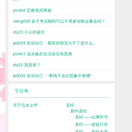
pin402 忍耐笔得果效
xiang058 孩子考试期间可以不用参加教会聚会吗？
sty23 小云的诞生
jad033 告诉自己「最坏的情况大不了是什么」
pin401 流水账的生活依旧有恩典
sty22 我是谁？
jad032 告诉自己：“事情不会比想象中更糟”
节目单
关于活水之声
圣经
新约圣经
圣经——以弗所书
圣经——使徒行传
圣经——加拉太书