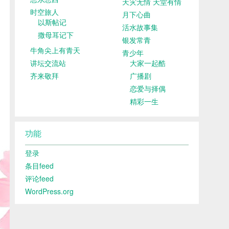
天灾无情 天堂有情
时空旅人
月下心曲
以斯帖记
活水故事集
撒母耳记下
银发常青
牛角尖上有青天
青少年
讲坛交流站
大家一起酷
齐来敬拜
广播剧
恋爱与择偶
精彩一生
功能
登录
条目feed
评论feed
WordPress.org