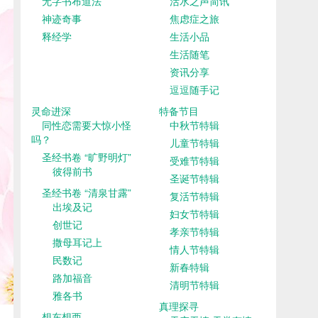
无字书布道法
活水之声简讯
神迹奇事
焦虑症之旅
释经学
生活小品
生活随笔
资讯分享
逗逗随手记
灵命进深
特备节目
同性恋需要大惊小怪
中秋节特辑
吗？
儿童节特辑
圣经书卷 “旷野明灯”
受难节特辑
彼得前书
圣诞节特辑
圣经书卷 “清泉甘露”
复活节特辑
出埃及记
妇女节特辑
创世记
孝亲节特辑
撒母耳记上
情人节特辑
民数记
新春特辑
路加福音
清明节特辑
雅各书
真理探寻
想东想西