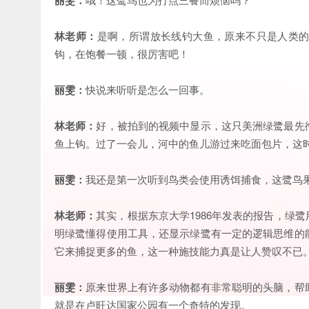
林老师：
是啊，所谓放长线钓大鱼，原来不只是人类
钩，在饱餐一顿，很厉害吧！
丽雯：
快说来听听是怎么一回事。
林老师：
好，被拍到的视频中显示，这只美洲绿鹭最先
鱼上钩。过了一会儿，河中的鱼儿游过来吃面包片，这
丽雯：
我还是第一次听到鸟类会使用诱饵捕食，这鹭鸟
林老师：
其实，根据东京大学1986年发表的报告，绿
明绿鹭懂得使用工具，还显示绿鹭有一定的逻辑思维的
它来捕捉更多的鱼，这一种施技能力真是让人赞叹不已
丽雯：
原来世界上有许多动物都有非常聪明的头脑，帮
就是在卢旺达国家公园有一个奇特的发现。