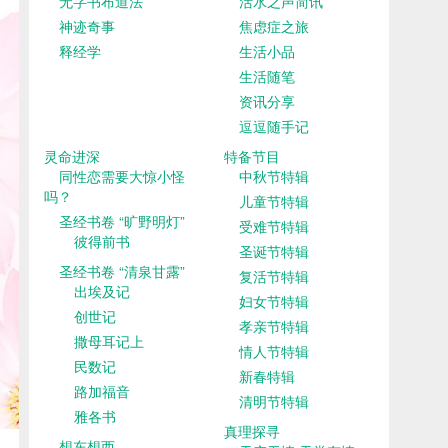
无字书布道法
活水之声简讯
神迹奇事
焦虑症之旅
释经学
生活小品
生活随笔
资讯分享
逗逗随手记
灵命进深
特备节目
同性恋需要大惊小怪
中秋节特辑
吗？
儿童节特辑
圣经书卷 “旷野明灯”
受难节特辑
彼得前书
圣诞节特辑
圣经书卷 “清泉甘露”
复活节特辑
出埃及记
妇女节特辑
创世记
孝亲节特辑
撒母耳记上
情人节特辑
民数记
新春特辑
路加福音
清明节特辑
雅各书
真理探寻
想东想西