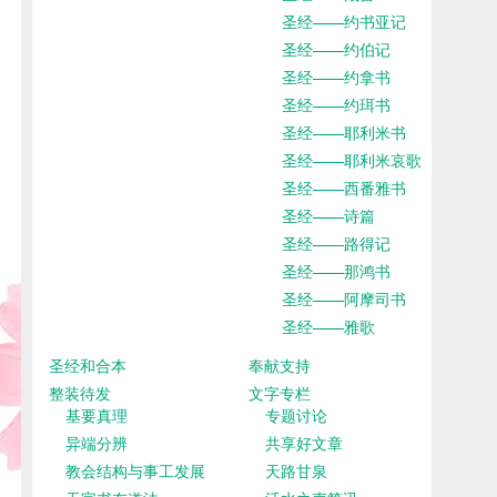
圣经——约书亚记
圣经——约伯记
圣经——约拿书
圣经——约珥书
圣经——耶利米书
圣经——耶利米哀歌
圣经——西番雅书
圣经——诗篇
圣经——路得记
圣经——那鸿书
圣经——阿摩司书
圣经——雅歌
圣经和合本
奉献支持
整装待发
文字专栏
基要真理
专题讨论
异端分辨
共享好文章
教会结构与事工发展
天路甘泉