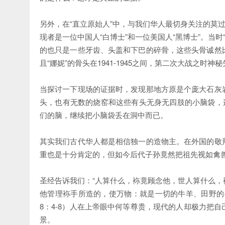
另外，在“直立原始人”中，与我们华人最切身关注的莫
现者是一位中国人“白博士”和一位美国人“黑博士”。当时
的也只是一些牙齿、头盖和下巴的碎骨，这些头骨诚然
且“娜妮”的骨头在1941-1945之间，第二次大战之时
当探讨一下现场的证据时，发现那地方原是个庞大石灰
头，也有无数的烧窑和这些有头无身无四肢的小脑袋，
们的脑，继续把小脑袋丢在洞中而已。
其实我们古代华人都是相信独一的造物主。在外国的敬
重也是十分肯定的，但如今后代子孙竟然把祖先视如禽
圣经告诉我们：“人算什么，袮竟顾念他，世人算什么
他管理袮手所造的，使万物：就是一切的牛羊、田野的
8：4-8）人在上帝眼中何等尊贵，现代的人却极力把
景。