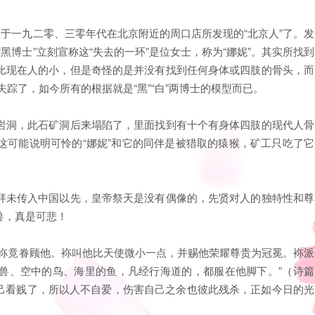
过于一九二零、三零年代在北京附近的周口店所发现的“北京人”了。发
“黑博士”立刻宣称这“失去的一环”是位女士，称为“娜妮”。其实所找到
比现在人的小，但是奇怪的是并没有找到任何身体或四肢的骨头，而
神秘失踪了，如今所有的根据就是“黑”“白”两博士的模型而已。
岩洞，此石矿洞后来塌陷了，里面找到有十个有身体四肢的现代人骨
这可能说明可怜的“娜妮”和它的同伴是被猎取的猿猴，矿工只吃了它
拜未传入中国以先，皇帝祭天是没有偶像的，先贤对人的独特性和尊
兽，真是可悲！
，袮竟眷顾他。袮叫他比天使微小一点，并赐他荣耀尊贵为冠冕。袮派
兽、空中的鸟、海里的鱼，凡经行海道的，都服在他脚下。”（诗篇
自己看贱了，所以人不自爱，伤害自己之余也彼此残杀，正如今日的光