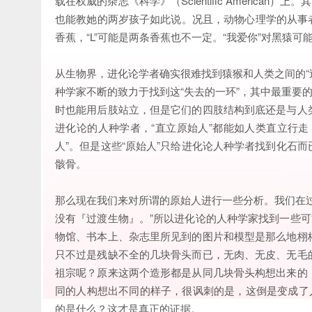
载在权威的杂志《科学》（Scientific Americ
也能教她的两岁孩子如此说。况且，动物心理学的从事者
香蕉，“L”可能是两条香蕉也不一定。“我爱你”对黑猿可
从生物界，进化论学者确实很难找到猿猴和人类之间的“
种学家不断的致力于找到这“失去的一环”，其中最重要
时也能用后肢站立，但是它们的四肢结构到底还是与人
进化论的人种学者，“直立原始人”都能如人类直立行
人”。但是这些“原始人”只给进化论人种学者找到化石
骸骨。
那么现在我们来对所谓的原始人进行一些分析。我们在
没有『过渡生物』。”所以进化论的人种学家找到一些可
物馆、书本上、杂志里所见到的图片和模型是那么地栩
只不过是残缺不全的几块骨头而已，无肉、无皮、无毛
祖宗呢？原来这两个造形都是从同几块骨头构想出来的
同的人构想出不同的样子，很讽刺的是，这倒是变成了
的是什么？这才是真正的证据。