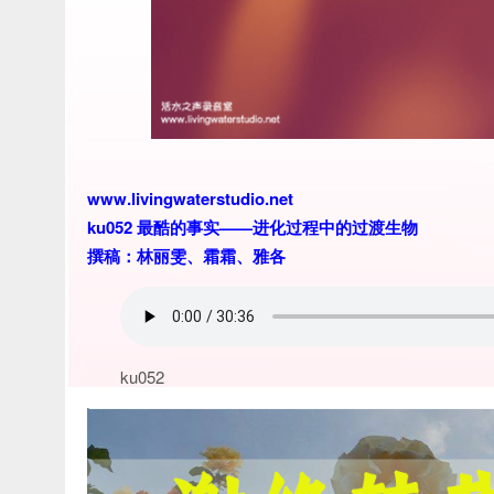
www.livingwaterstudio.net
ku052 最酷的事实——进化过程中的过渡生物
撰稿：林丽雯、霜霜、雅各
ku052