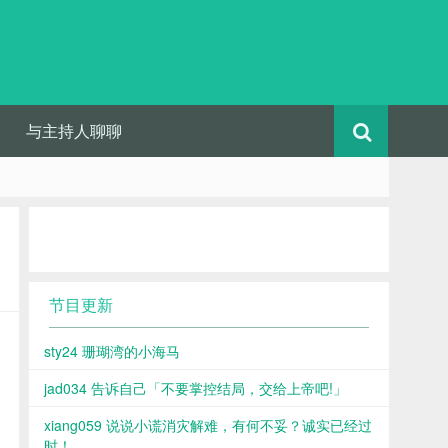
与主持人聊聊
节目更新
sty24 珊瑚湾的小海马
jad034 告诉自己「不要掌控结局，交给上帝吧!」
xiang059 说说小谎消灾解难，有何不妥？诚实已经过
时！