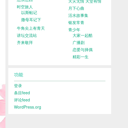
天灾无情 天堂有情
时空旅人
月下心曲
以斯帖记
活水故事集
撒母耳记下
银发常青
牛角尖上有青天
青少年
讲坛交流站
大家一起酷
齐来敬拜
广播剧
恋爱与择偶
精彩一生
功能
登录
条目feed
评论feed
WordPress.org