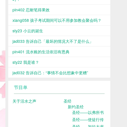
pin402 忍耐笔得果效
xiang058 孩子考试期间可以不用参加教会聚会吗？
sty23 小云的诞生
jad033 告诉自己「最坏的情况大不了是什么」
pin401 流水账的生活依旧有恩典
sty22 我是谁？
jad032 告诉自己：“事情不会比想象中更糟”
节目单
关于活水之声
圣经
新约圣经
圣经——以弗所书
圣经——使徒行传
圣经——加拉太书