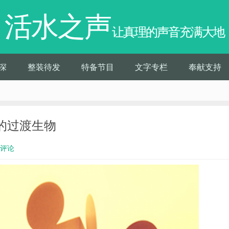
活水之声
让真理的声音充满大地
深
整装待发
特备节目
文字专栏
奉献支持
中的过渡生物
0评论