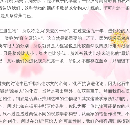
an）上。其实能说“妈妈，我爱你”，是小孩子的本能，一位没有高深教育的农妇
告诉我们，这种动物的训练多数是以食物来训练的。“I”可能是一条
能是几条香蕉而已。
过渡生物”，所以称之为“失去的一环”。在过去这九十年，进化论的人
的一类称为“直立原始人”。这自然是很重要的一环了。因为猿猴虽然有
类有很大的分别，所以就算是大猩猩也是比较自然以四肢行走。根据
走，只是脑袋比人小，智力也比较低，所以被视为比较未进化的“原始
而已，意即他们的进化视为死路一条，所以才不能存在至今，只能留下
过去的讨论中已经指出达尔文的名句：“化石抗议进化论，因为化石中
能是“原始人”的化石，当然是喜出望外，如获至宝了。然而我们在博
栩如生，到底是否真正找到这样的生物呢？其实这些学家所找到的，
的。所以比如在插图中那两位先生，你以为哪一位比较可能是你的老
，只不过是透过两位不同的权威学者构想，从画家的笔创作出来。不
人的创作。所以在分析“原始人”的可靠性时，我们必须强调到底找到