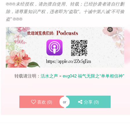
®®®
未经授权，请勿擅自使用、转载；已经抄袭者请自行删
除，请尊重知识产权，违者即为
“
盗取
”
。十诫中第八诫
“
不可偷
盗
” ®®®
转载请注明：
活水之声
»
evg042 福气无限之“单单相信神”
喜欢 (
0
)
分享 (
0
)
or