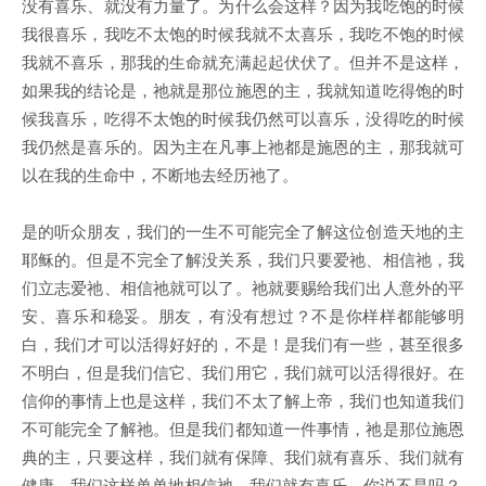
没有喜乐、就没有力量了。为什么会这样？因为我吃饱的时候
我很喜乐，我吃不太饱的时候我就不太喜乐，我吃不饱的时候
我就不喜乐，那我的生命就充满起起伏伏了。但并不是这样，
如果我的结论是，祂就是那位施恩的主，我就知道吃得饱的时
候我喜乐，吃得不太饱的时候我仍然可以喜乐，没得吃的时候
我仍然是喜乐的。因为主在凡事上祂都是施恩的主，那我就可
以在我的生命中，不断地去经历祂了。
是的听众朋友，我们的一生不可能完全了解这位创造天地的主
耶稣的。但是不完全了解没关系，我们只要爱祂、相信祂，我
们立志爱祂、相信祂就可以了。祂就要赐给我们出人意外的平
安、喜乐和稳妥。朋友，有没有想过？不是你样样都能够明
白，我们才可以活得好好的，不是！是我们有一些，甚至很多
不明白，但是我们信它、我们用它，我们就可以活得很好。在
信仰的事情上也是这样，我们不太了解上帝，我们也知道我们
不可能完全了解祂。但是我们都知道一件事情，祂是那位施恩
典的主，只要这样，我们就有保障、我们就有喜乐、我们就有
健康。我们这样单单地相信祂，我们就有喜乐，你说不是吗？