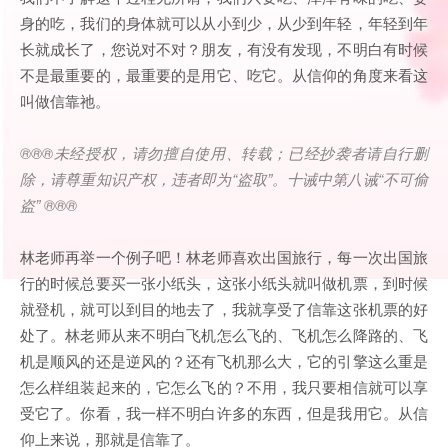
身的吃，我们的身体就可以从小到少，从少到年轻，年轻到年
长就成长了，您说对不对？朋友，有没有发现，不明白有时候
不是最重要的，最重要的是用它、吃它。从信仰的角度来看这
叫做信靠祂。
®®®
未经授权，请勿擅自使用、转载；已经抄袭者请自行删
除，请尊重知识产权，违者即为
“
盗取
”
。十诫中第八诫
“
不可偷
盗
” ®®®
林老师再举一个例子吧！林老师喜欢出国旅行，每一次出国旅
行的时候总要买一张小纸头，这张小纸头就叫做机票，到时候
就登机，就可以到目的地去了，我就享受了信靠这张机票的好
处了。林老师从来不明白飞机怎么飞的、飞机怎么降路的、飞
机是顺风的还是逆风的？还有飞机那么大，它的引擎这么重是
怎么样组装起来的，它怎么飞的？不用，我只要相信就可以享
受它了。你看，我一样不明白许多的东西，但是我用它。从信
仰上来说，那就是信靠了。