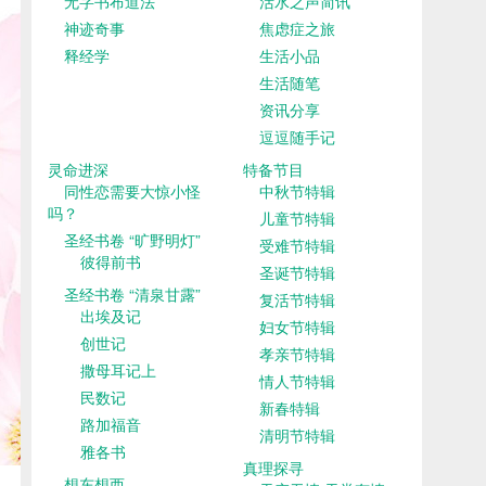
无字书布道法
活水之声简讯
神迹奇事
焦虑症之旅
释经学
生活小品
生活随笔
资讯分享
逗逗随手记
灵命进深
特备节目
同性恋需要大惊小怪
中秋节特辑
吗？
儿童节特辑
圣经书卷 “旷野明灯”
受难节特辑
彼得前书
圣诞节特辑
圣经书卷 “清泉甘露”
复活节特辑
出埃及记
妇女节特辑
创世记
孝亲节特辑
撒母耳记上
情人节特辑
民数记
新春特辑
路加福音
清明节特辑
雅各书
真理探寻
想东想西