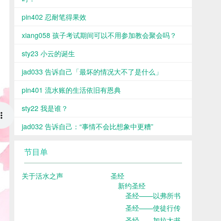
pin402 忍耐笔得果效
xiang058 孩子考试期间可以不用参加教会聚会吗？
sty23 小云的诞生
jad033 告诉自己「最坏的情况大不了是什么」
pin401 流水账的生活依旧有恩典
sty22 我是谁？
jad032 告诉自己：“事情不会比想象中更糟”
节目单
关于活水之声
圣经
新约圣经
圣经——以弗所书
圣经——使徒行传
圣经——加拉太书