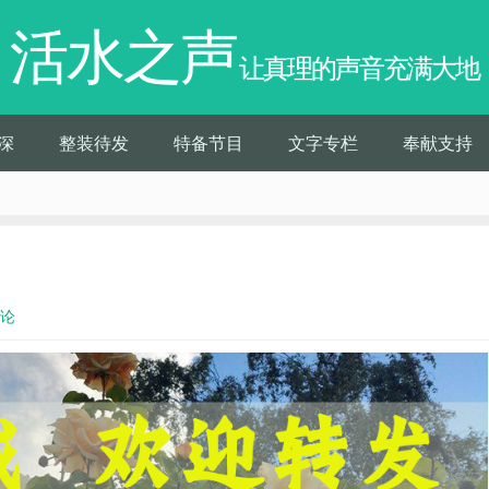
活水之声
让真理的声音充满大地
深
整装待发
特备节目
文字专栏
奉献支持
评论