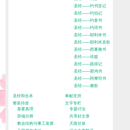
圣经——约书亚记
圣经——约伯记
圣经——约拿书
圣经——约珥书
圣经——耶利米书
圣经——耶利米哀歌
圣经——西番雅书
圣经——诗篇
圣经——路得记
圣经——那鸿书
圣经——阿摩司书
圣经——雅歌
圣经和合本
奉献支持
整装待发
文字专栏
基要真理
专题讨论
异端分辨
共享好文章
教会结构与事工发展
天路甘泉