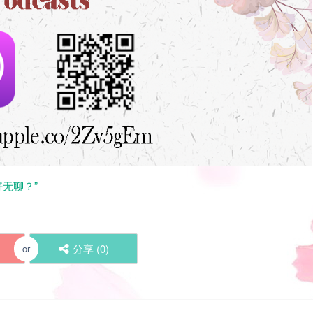
好无聊？”
分享 (
0
)
or