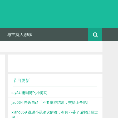
与主持人聊聊
节目更新
sty24 珊瑚湾的小海马
jad034 告诉自己「不要掌控结局，交给上帝吧!」
xiang059 说说小谎消灾解难，有何不妥？诚实已经过
时！