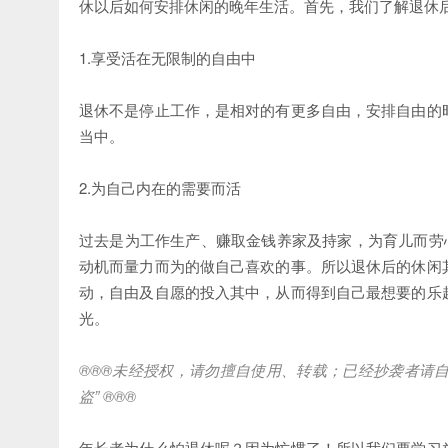
休以后如何安排休闲的晚年生活。首先，我们了解退休
1.享受活在无限制的自由中
退休不是停止工作，是相对的有更多自由，安排自由的
当中。
2.为自己内在的需要而活
过去是为工作生产、赚取金钱养家及持家，为育儿而劳
动机而量力而为的做自己喜欢的事。所以退休后的休闲
动，自由及自愿的投入其中，从而得到自己最想要的乐
光。
®®®
未经授权，请勿擅自使用、转载；已经抄袭者请
盗
” ®®®
年长者为什么怕退休呢？因为忙惯了！所以我们要学习