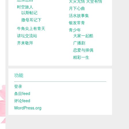
天灾无情 天堂有情
时空旅人
月下心曲
以斯帖记
活水故事集
撒母耳记下
银发常青
牛角尖上有青天
青少年
讲坛交流站
大家一起酷
齐来敬拜
广播剧
恋爱与择偶
精彩一生
功能
登录
条目feed
评论feed
WordPress.org