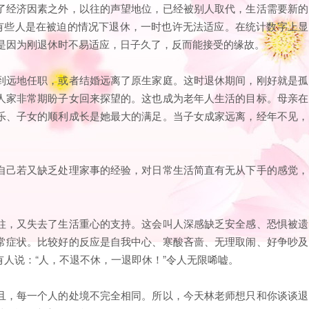
了经济因素之外，以往的声望地位，已经被别人取代，生活需要新的
。有些人是在被迫的情况下退休，一时也许无法适应。在统计数字上显
概就是因为刚退休时不易适应，日子久了，反而能接受的缘故。
到远地任职，或者结婚远离了原生家庭。这时退休期间，刚好就是孤
人家非常期盼子女回来探望的。这也成为老年人生活的目标。母亲在
乐、子女的顺利成长是她最大的满足。当子女成家远离，经年不见，
自己若又缺乏处理家事的经验，对日常生活简直有无从下手的感觉，
柱，又失去了生活重心的支持。这会叫人深感缺乏安全感、恐惧被遗
常症状。比较好的反应是自我中心、寒酸吝啬、无理取闹、好争吵及
人说：“人，不退不休，一退即休！”令人无限唏嘘。
且，每一个人的处境不完全相同。所以，今天林老师想只和你谈谈退