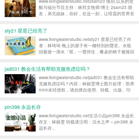
www.livingwaterstudio.net2sam23 俄别·以东的觉
醒与福分节目主持：林邦文牧师/博士 2sam23 朋
友，弟兄姐妹，你好，在这一刻，让喧嚣的世界安
静下来，让我们的生命稍稍消息。我是你的老朋友
林老师。欢迎来到今天的‘时空旅人...
sty21 星星已经亮了
www.livingwaterstudio.netsty21 星星已经亮了作
者：林琦琦 晚上的屋子有一種特別的聲音。水龍
頭最後一滴水「嗒」一聲停住，餐桌的椅子被推回
原位，窗外的風把樹葉吹得沙沙響。小夜燈還沒
亮，但整個家像一條柔軟的毯子，慢慢蓋到每個角
jad031 教会生活有帮助克服焦虑症吗？
落。小...
www.livingwaterstudio.netjad031 教会生活有帮助
克服焦虑症吗？内容：林丽雯博士图片处理：凯蒂
®®®未经授权，请勿擅自使用、转载、出版、印
刷；已经抄袭者请自行删除，请尊重知识产权，违
者即为“盗取”。十诫中第八诫“不可偷盗” ®®® ...
pin398 永远长存
www.livingwaterstudio.net生活小品pin398 永远长
存文：林丽雯 转载请注明：活水之声 » pin398 永
远长存...