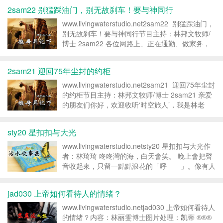
2sam22 别猛踩油门，别无故刹车！要与神同行
www.livingwaterstudio.net2sam22 别猛踩油门，
别无故刹车！要与神同行节目主持：林邦文牧师/
博士 2sam22 各位网路上、正在通勤、做家务，
或者躺在沙发上戴着耳机听着节目的弟兄姊妹，以
及对信仰充满好奇的主内朋...
2sam21 迎回75年尘封的约柜
www.livingwaterstudio.net2sam21 迎回75年尘封
的约柜节目主持：林邦文牧师/博士 2sam21 亲爱
的朋友们你好，欢迎收听‘时空旅人’，我是林老
师，大家平安。不知道你在生活中有没有这样的经
验：有一件原本对你来...
sty20 星扣扣与大光
www.livingwaterstudio.netsty20 星扣扣与大光作
者：林琦琦 咚咚灣的海，白天會笑。 晚上會把聲
音收起來，只留一點點浪花的「呼——」。像有人
把被子蓋好，還輕輕拍了兩下。海邊有一座小小的
救援站。屋頂圓圓的，像一個安靜的枕頭。屋頂上
jad030 上帝如何看待人的情绪？
有...
www.livingwaterstudio.netjad030 上帝如何看待人
的情绪？内容：林丽雯博士图片处理：凯蒂 ®®®