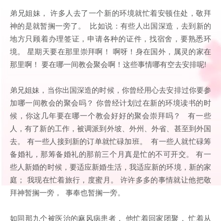
弟兄姐妹， 许多人去了一个新的环境就忙着安顿住处，敬拜
神的是就暂搁一旁了。 比如说：有些人出国深造，去到新的
地方只顾着办理签证，申请各种的证件，找宿舍，要熟悉环
境。 星期天要在那里崇拜啊！ 啊呀！身在国外，属灵的家在
那里啊！ 要在哪一间教会聚会啊！这些事情哪有空去安排呢!
弟兄姐妹，当你出国深造的时候，你曾经用心去安排过你要参
加哪一间教会的聚会吗？ 你曾经计划过在新的环境读书的时
候，你这几年要在哪一个教会好好的聚会崇拜吗？ 有一些
人，有了新的工作，被调派到外坡、外州、外省、甚至到外国
去。 有一些人接到新的订单就忙碌加班。 有一些人就忙碌筹
备婚礼，那筹备婚礼的那前三个月真是忙的不可开交。 有一
些人新婚的时候，要适应新婚生活，我适应新的环境，新的家
庭； 我现在忙着旅行，度蜜月。 许许多多的事情就让他把敬
拜神暂搁一旁， 事奉也暂搁一旁。
如同那九个被医治的麻风病患者， 他忙着回家团聚， 忙着从