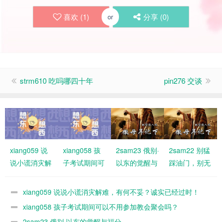
喜欢 (
1
)
分享 (
0
)
or
strm610 吃吗哪四十年
pin276 交谈
xiang059 说
xiang058 孩
2sam23 俄别·
2sam22 别猛
说小谎消灾解
子考试期间可
以东的觉醒与
踩油门，别无
难，有何不
以不用参加教
福分
故刹车！要与
妥？诚实已经
会聚会吗？
神同行
xiang059 说说小谎消灾解难，有何不妥？诚实已经过时！
过时！
xiang058 孩子考试期间可以不用参加教会聚会吗？
2sam23 俄别·以东的觉醒与福分