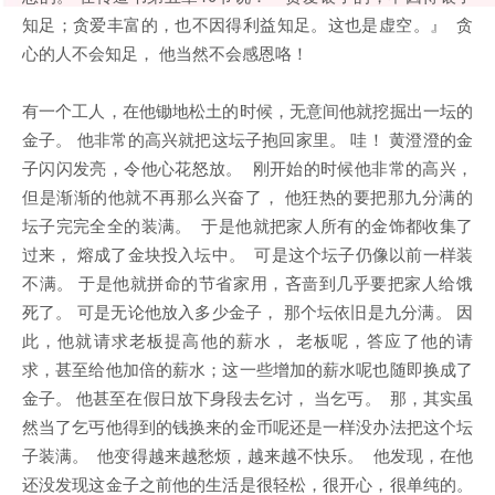
知足；贪爱丰富的，也不因得利益知足。这也是虚空。』 贪
心的人不会知足， 他当然不会感恩咯！
有一个工人，在他锄地松土的时候，无意间他就挖掘出一坛的
金子。 他非常的高兴就把这坛子抱回家里。 哇！ 黄澄澄的金
子闪闪发亮，令他心花怒放。 刚开始的时候他非常的高兴，
但是渐渐的他就不再那么兴奋了， 他狂热的要把那九分满的
坛子完完全全的装满。 于是他就把家人所有的金饰都收集了
过来， 熔成了金块投入坛中。 可是这个坛子仍像以前一样装
不满。 于是他就拼命的节省家用，吝啬到几乎要把家人给饿
死了。 可是无论他放入多少金子， 那个坛依旧是九分满。 因
此，他就请求老板提高他的薪水， 老板呢，答应了他的请
求，甚至给他加倍的薪水；这一些增加的薪水呢也随即换成了
金子。 他甚至在假日放下身段去乞讨， 当乞丐。 那，其实虽
然当了乞丐他得到的钱换来的金币呢还是一样没办法把这个坛
子装满。 他变得越来越愁烦，越来越不快乐。 他发现，在他
还没发现这金子之前他的生活是很轻松，很开心，很单纯的。