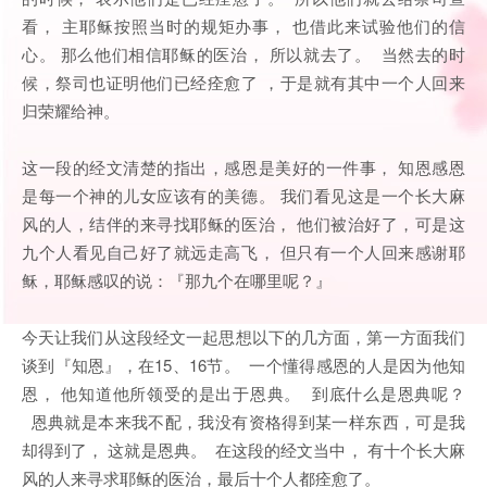
看， 主耶稣按照当时的规矩办事， 也借此来试验他们的信
心。 那么他们相信耶稣的医治， 所以就去了。 当然去的时
候，祭司也证明他们已经痊愈了 ，于是就有其中一个人回来
归荣耀给神。
这一段的经文清楚的指出，感恩是美好的一件事， 知恩感恩
是每一个神的儿女应该有的美德。 我们看见这是一个长大麻
风的人，结伴的来寻找耶稣的医治， 他们被治好了，可是这
九个人看见自己好了就远走高飞， 但只有一个人回来感谢耶
稣，耶稣感叹的说：『那九个在哪里呢？』
今天让我们从这段经文一起思想以下的几方面，第一方面我们
谈到『知恩』，在15、16节。 一个懂得感恩的人是因为他知
恩， 他知道他所领受的是出于恩典。 到底什么是恩典呢？
恩典就是本来我不配，我没有资格得到某一样东西，可是我
却得到了， 这就是恩典。 在这段的经文当中， 有十个长大麻
风的人来寻求耶稣的医治，最后十个人都痊愈了。