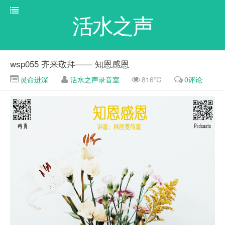
活水之声
wsp055 齐来敬拜—— 知恩感恩
灵命进深
活水之声录音室
816℃
0评论