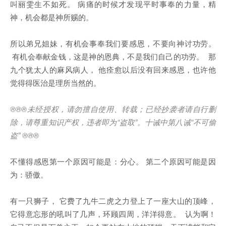
叫丽雯生不如死。 病痛的时候才发现平时事奉的力量，精
神，机会都是神所赐的。
所以弟兄姐妹，有机会事奉我们要感恩，不要向神讨功劳。
有机会奉献金钱，这是神的恩典，不是我们自己的功劳。 那
九个犹太人的麻风病人， 他痊愈以后没有回来感恩，也许他
觉得得医治是理所当然的。
®®®
未经授权，请勿擅自使用、转载；已经抄袭者请自行删
除，请尊重知识产权，违者即为
“
盗取
”
。十诫中第八诫
“
不可偷
盗
” ®®®
不懂得感恩第一个原因可能是：分心。 第二个原因可能是因
为：骄傲。
有一只狮子， 它费了九牛二虎之力登上了一座大山的顶峰，
它得意忘形的吼叫了几声，环顾四周，洋洋得意。 认为啊！