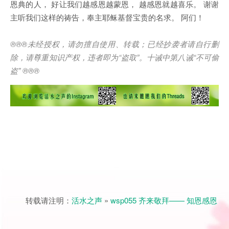
恩典的人， 好让我们越感恩越蒙恩， 越感恩就越喜乐。 谢谢
主听我们这样的祷告，奉主耶稣基督宝贵的名求。 阿们！
®®®
未经授权，请勿擅自使用、转载；已经抄袭者请自行删
除，请尊重知识产权，违者即为
“
盗取
”
。十诫中第八诫
“
不可偷
盗
” ®®®
转载请注明：
活水之声
»
wsp055 齐来敬拜—— 知恩感恩