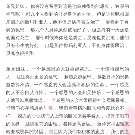
弟兄姐妹， 你有没有留意到这是他单独得到的恩典， 独享的
福气呢？ 那九个人得到的只是身体的医治， 但是这位晓得回
来感恩的撒玛利亚人，他不但是病痛被医治了， 更得到了灵
魂的救恩。 那九个人身体虽然被治好了， 但是终有一天还是
会面对死亡， 那个时候肉体还是腐烂，灵魂也要沉沦，他们
只有今生的好处， 但是那位撒玛利亚人，不但身体得医治，
灵魂也得拯救。
弟兄姐妹， 一个越感恩的人就会越蒙恩。 一个懂得感恩的
人， 往往得到更多的福气。 越感恩越蒙恩， 越数算神的恩典
越数算不清。一个感恩的人会流露出积极的生命， 一个感恩
的人不会自艾自怜， 一个感恩的人会知足快乐，一个感恩的
人他可以克服忧虑，一个感恩的人会常常晓得神会看顾带领。
当我们心存感恩的时候， 我们看事情的眼光和角度就会不一
样。 感恩的心让我们从上帝的眼光来看事看人， 提升了我们
的眼界， 跳脱眼前的困难， 看得更高更远。 这样灾祸困难就
转变成恩典的祝福， 而且因为我们有积极的态度， 我们的恩