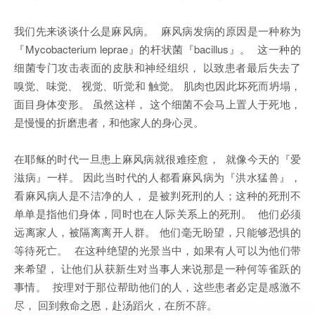
我们先来谈谈什么是麻风病。 麻风病发病的原因是一种称为
『Mycobacterium leprae』的杆状菌『bacillus』。 这一种的
细菌专门攻击表面的皮肤和神经组织， 以致患者最后失去了
嗅觉、味觉、 视觉、听觉和 触觉。 肌肉也因此坏死而坍塌，
面目身体变形。 虽然这样， 这个细菌不会马上置人于死地，
是慢慢的折磨患者，和他家人的身心灵。
在耶稣的时代一旦患上麻风病就很难痊愈， 就像今天的『爱
滋病』一样。 因此当时代的人都看麻风病为『洪水猛兽』，
看麻风病人是不洁净的人， 是被判死刑的人；这种的死刑不
单单是指他们身体，同时也在人际关系上的死刑。 他们必须
远离家人，被隔离离开人群。 他们毫无盼望，只能够恐惧的
等待死亡。 在这种绝望的光景当中，如果有人可以为他们带
来希望， 让他们从获新生对当事人来说那是一种何等雀跃的
事情。 按理对于那位帮助他们的人，这些患者必定是感激不
尽， 回到救命之恩，赴汤蹈火，在所不辞。