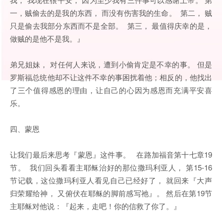
一，贼偷去的是我的东西， 而没有伤害我的生命。 第二， 贼
只是偷去我部分东西而不是全部。 第三， 最值得庆幸的是，
做贼的是他不是我。』
弟兄姐妹， 对任何人来说，遭到小偷肯定是不幸的事。 但是
罗斯福总统他却不让这件不幸的事困扰着他；相反的，他找出
了三个值得感恩的理由，让自己的心因为感恩而充满平安喜
乐。
四、蒙恩
让我们最后来思考『蒙恩』这件事。 在路加福音第十七章19
节。 我们回头看看主耶稣治好的那位撒玛利亚人， 第15-16
节记载，这位撒玛利亚人看见自己已经好了， 就回来『大声
归荣耀给神， 又俯伏在耶稣的脚前感写祂』。 然后在第19节
主耶稣对他说：『起来，走吧！你的信救了你了。』