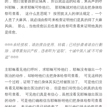
的， 他们需要跟群众隔离， 所以就远远的站着，来高声的呼
叫耶稣， 来求耶稣可怜他们。 那耶稣就对他们说去把身体给
祭司查看。 这什么意思呢？ 按照犹太人的律法规定， 一个
人患了大麻风，就必须由祭司来检查证明他们是真的得了大麻
风病。 那么，当他痊愈以后也要去给祭司查看来证明他真的
是痊愈。
®®®
未经授权，请勿擅自使用、转载；已经抄袭者请自行删
除，请尊重知识产权，违者即为
“
盗取
”
。十诫中第八诫
“
不可偷
盗
” ®®®
主耶稣看见他们呼叫， 求耶稣可怜他们， 耶稣没有做出一个
医治的动作， 却吩咐他们去把身体给祭司查看。 可见这样的
一个过程，证明了他们身体其实已经被医治了。 可是他们没
有看见耶稣做出医治的行动， 但是他们却凭信心的真的去给
祭司查看。 可见他们真是有信心，虽然没看见耶稣做出医治
的动作， 可是他们确相信当耶稣吩咐他们把身体给祭司查看
的时候， 表示他们是已经痊愈了。 所以他们就去给祭司查