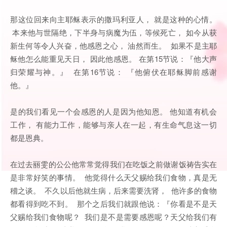
那这位回来向主耶稣表示的撒玛利亚人， 就是这种的心情。
本来他与世隔绝，下半身与病魔为伍，等候死亡， 如今从获
新生何等令人兴奋，他感恩之心， 油然而生。 如果不是主耶
稣他怎么能重见天日， 因此他感恩。 在第15节说：『他大声
归荣耀与神。』 在第16节说： 『他俯伏在耶稣脚前感谢
他。』
是的我们看见一个会感恩的人是因为他知恩。 他知道有机会
工作， 有能力工作，能够与亲人在一起，有生命气息这一切
都是恩典。
在过去丽雯的公公他常常觉得我们在吃饭之前做谢饭祷告实在
是非常好笑的事情。 他觉得什么天父赐给我们食物，真是无
稽之谈。 不久以后他就生病，后来需要洗肾， 他许多的食物
都看得到吃不到。 那个之后我们就跟他说：『你看是不是天
父赐给我们食物呢？ 我们是不是需要感恩呢？天父给我们有