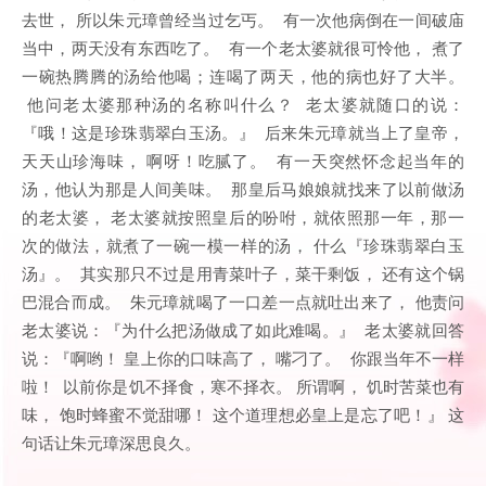
去世， 所以朱元璋曾经当过乞丐。 有一次他病倒在一间破庙
当中，两天没有东西吃了。 有一个老太婆就很可怜他， 煮了
一碗热腾腾的汤给他喝；连喝了两天，他的病也好了大半。
他问老太婆那种汤的名称叫什么？ 老太婆就随口的说：
『哦！这是珍珠翡翠白玉汤。』 后来朱元璋就当上了皇帝，
天天山珍海味， 啊呀！吃腻了。 有一天突然怀念起当年的
汤，他认为那是人间美味。 那皇后马娘娘就找来了以前做汤
的老太婆， 老太婆就按照皇后的吩咐，就依照那一年，那一
次的做法，就煮了一碗一模一样的汤， 什么『珍珠翡翠白玉
汤』。 其实那只不过是用青菜叶子，菜干剩饭， 还有这个锅
巴混合而成。 朱元璋就喝了一口差一点就吐出来了， 他责问
老太婆说：『为什么把汤做成了如此难喝。』 老太婆就回答
说：『啊哟！ 皇上你的口味高了， 嘴刁了。 你跟当年不一样
啦！ 以前你是饥不择食，寒不择衣。 所谓啊， 饥时苦菜也有
味， 饱时蜂蜜不觉甜哪！ 这个道理想必皇上是忘了吧！』 这
句话让朱元璋深思良久。