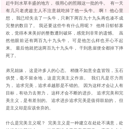
赶牛到水草丰盛的地方， 很用心的照顾这一批的牛。 有一天
有几只老虎趁主人不注意就吃掉了他一头牛。 啊！ 他心里
想， 我已经失去了一头牛，只剩下两百九十九头再也凑不成
完整的数目了。 我还要这些牛有什么用呢？ 他终日郁郁寡
欢，觉得本来美好的整数遭到破坏，感觉到非常的遗憾。 虽
然他眼前还有两百九十九头牛， 可是他怎么样也开心不起
来。 最后他就把这两百九十九头牛， 干到悬崖便全都掉下摔
死了。
弟兄姐妹， 这是许多人的心态。 稍微不如意全盘皆毁，玉石
俱焚，毫不留余地，这是完美主义作祟。 我们凡是尽力而
为， 追求完美，追求卓越那是不错的。 因为这样才会让人有
目标，有动力去努力， 这样才会不断的进步。 追求完美和完
美主义，是有差别的。 追求进步追求完美是值得鼓励的， 但
是主义却是应该舍弃的。
什么是完美主义呢？ 完美主义是一种建立在处处不满意，处