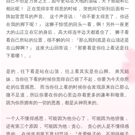
自己不但是万兽之王，如今更站在大地的顶端，天下谁能和它
相比呢！ 正在觉得非常得意的时候， 突然间它听到后面有一
阵如雷贯耳的声音。 这个声音说：『你不要太得意了， 你还
在我的脚下呢！』 这狮子惊慌的回头一看，啊！另外一座更
大的山正立在它的身后， 高大得连半边天都遮住了。 狮子看
看自己所站的位置，很不解的问：『那么我到底是在山顶还是
在山脚啊？』 这座大山回答说：『那要看是你往上看还是往
下看哪！。』
是的，往下看是站在山顶， 往上看其实是在山脚。 弟兄姐
妹，当你往下看的时候你觉得自己很了不起，你要为今天你所
处的位置感恩。 而当你往上看的时候你会发现原来自己那么
微不足道，所以你要在你的心里边存着更多的谦卑和敬畏。
因为你所拥有的一切的恩惠，都是从神而来的。
一个人不懂得感恩，可能因为他分心了， 可能因为他骄傲，
还有第三个原因， 可能因为他：贪心。 贪心的人是不懂得感
恩的。 在传道书第五章10节说：『贪爱银子的，不因得银子