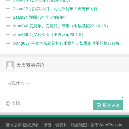
2sam22 别猛踩油门，别无故刹车！要与神同行
2sam21 迎回75年尘封的约柜
strm640 安息年、安息日、节期（出埃及记23:10-19）
strm639 公义和怜悯（出埃及记23:1-9）
xiang057 事奉本来就是甘心乐意的，如果临时不想执行任务，
随时可以缺席，何必太认真？又不是上班！
发表我的评论
表情
提交评论
活水之声
版权所有，保留一切权利 ·
站点地图
· 基于WordPress构