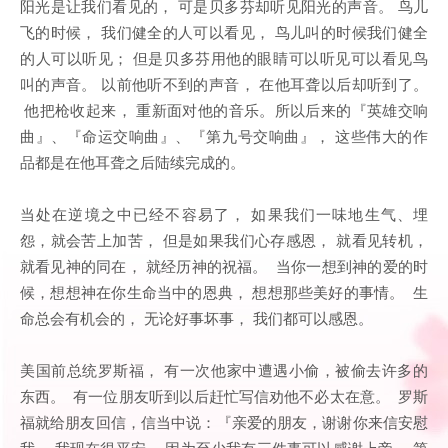
阳光是让我们看见的， 可是贝多芬却听见阳光的声音。 鸟儿
飞的时候， 我们健全的人可以看见， 鸟儿叫的时候我们健全
的人可以听见； 但是贝多芬用他的眼睛可以听见可以看见鸟
叫的声音。 以前他听不到的声音， 在他耳聋以后却听到了。
他把枪收起来， 重新面对他的音乐。所以后来的『英雄交响
曲』、『命运交响曲』、『第九号交响曲』， 这些伟大的作
品都是在他耳聋之后陆续完成的。
当处在逆境之中已经不容易了， 如果我们一味地生气、埋
怨，就会苦上加苦， 但是如果我们心存感恩， 就看见转机，
就看见神的同在， 就经历神的祝福。 当你一想到神的爱的时
候，想想神在你生命当中的恩典， 想想那些美好的事情。 生
命总会有机会的， 无论好事坏事， 我们都可以感恩。
美国前总统罗斯福， 有一次他家中遭遇小偷，被偷去许多的
东西。 有一位朋友听到以后赶忙写信劝他不必太在意。 罗斯
福就给朋友回信，信当中说：『亲爱的朋友，谢谢你来信安慰
我， 我现在很平安， 因为至少我有三件事可以感谢上帝。 第